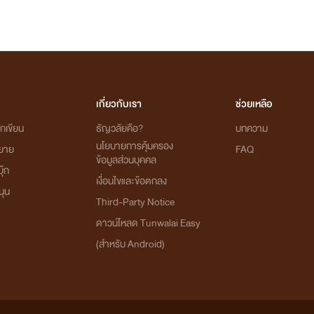
เกี่ยวกับเรา
ช่วยเหลือ
กเขียน
ธัญวลัยคือ?
บทความ
นโยบายการคุ้มครอง
ิยาย
FAQ
ข้อมูลส่วนบุคคล
ุ๊ก
เงื่อนไขและข้อตกลง
นุน
Third-Party Notice
ดาวน์โหลด Tunwalai Easy
(สำหรับ Android)