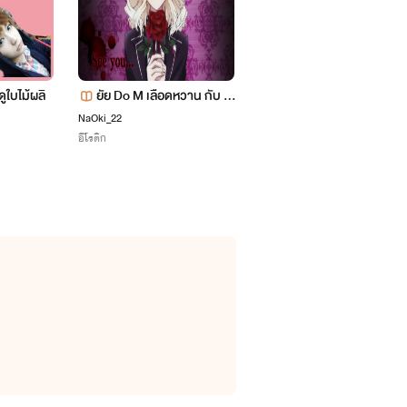
ูใบไม้ผลิ
ยัย Do M เลือดหวาน กับ น
กุหลาบสองบุรุษ
ายแวมไพร์ Do S [จบแล้ว]
NaOki_22
skysmile
อีโรติก
อีโรติก