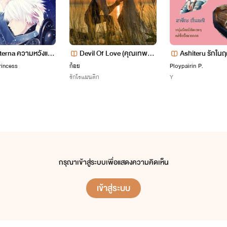
terna ความหวังแห่ง
Devil Of Love (คุณเทพบุต
Ashiteru รักในฤด
รตัวร้ายพ่ายรักนางมาร)
rincess
ก้อย
Ploypairin P.
รักโรแมนติก
Y
ไอดอล
กรุณาเข้าสู่ระบบเพื่อแสดงความคิดเห็น
เพื่อนนางเอก นิสัย ผิดจากเพื่อนทั้ง 2 มาก
เข้าสู่ระบบ
เป็นคนร่าเริง อ่อนต่อโลก เพื่อนทั้ง 2 จะค่อยปกป้องอญุเสมอ