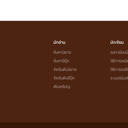
นักอ่าน
นักเขียน
ค้นหานิยาย
ลงทะเบียนนั
ค้นหาอีบุ๊ก
วิธีการลงน
จัดอันดับนิยาย
วิธีการลงอีบ
จัดอันดับอีบุ๊ก
ระบบสนับส
เติมเหรียญ