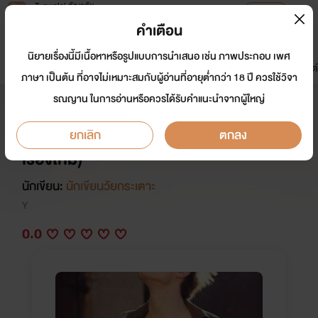
Tunwalai ธัญวลัย
เปิดแอป
เพื่อประสบการณ์ที่ดีกว่าบนมือถือ
คำเตือน
เข้าสู่ระบบ
นิยายเรื่องนี้มีเนื้อหาหรือรูปแบบการนำเสนอ เช่น ภาพประกอบ เพศ
มาใหม่
หน้าแรก
นิยาย
อีบุ๊ก
การ์ตูน
ดรีมแชท
ธัญลิสต์
ภาษา เป็นต้น ที่อาจไม่เหมาะสมกับผู้อ่านที่อายุต่ำกว่า 18 ปี ควรใช้วิจา
รณญาน ในการอ่านหรือควรได้รับคำแนะนำจากผู้ใหญ่
บังคับรัก ผู้ชายเย็นชา (หยุดอัพไม่มี
กำนด เนื่องจากจะปรับปรุงเนื้อหาของ
ยกเลิก
ตกลง
เรื่องใหม่)
นักเขียน:
นักเขียนวัยกระเตาะ
Y
0.0