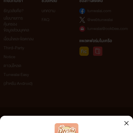
เกี่ยวกับเรา
ช่วยเหลือ
ช่องทางติดต่อ
ธัญวลัยคือ?
บทความ
tunwalai.com
นโยบายการ
FAQ
@webtunwalai
คุ้มครอง
tunwalai@ookbee.com
ข้อมูลส่วนบุคคล
เงื่อนไขและข้อตกลง
แพลตฟอร์มในเครือ
Third-Party
Notice
ดาวน์โหลด
Tunwalai Easy
(สำหรับ Android)
ข้อความที่ท่านได้อ่านจากเว็บไซต์นี้เกิดจากการเขียนโดยสาธารณชนและเผยแพร่โดยอัตโนมัติ ผู้ดูแล
เว็บไซต์แห่งนี้ไม่ได้เห็นด้วยและไม่ขอรับผิดชอบต่อข้อความใดๆ ทั้งสิ้น ดังนั้นผู้อ่านทุกท่านโปรดใช้
วิจารณญาณในการกลั่นกรองด้วยตนเอง และหากท่านพบข้อความใดๆ ที่ขัดต่อกฎหมายและศีลธรรม