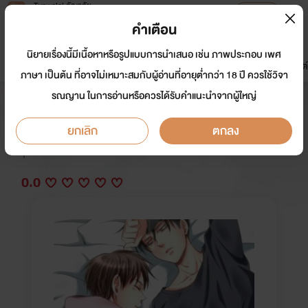
Tunwalai ธัญวลัย
เปิดแอป
เพื่อประสบการณ์ที่ดีกว่าบนมือถือ
คำเตือน
เข้าสู่ระบบ
นิยายเรื่องนี้มีเนื้อหาหรือรูปแบบการนำเสนอ เช่น ภาพประกอบ เพศ
มาใหม่
หน้าแรก
นิยาย
อีบุ๊ก
การ์ตูน
ดรีมแชท
ธัญลิสต์
ภาษา เป็นต้น ที่อาจไม่เหมาะสมกับผู้อ่านที่อายุต่ำกว่า 18 ปี ควรใช้วิจา
รณญาน ในการอ่านหรือควรได้รับคำแนะนำจากผู้ใหญ่
[yaoi] รักร้าย พยัคฆ์ซ่อนเล็บ
ยกเลิก
ตกลง
นักเขียน:
ร้องเท้าเปื้อนฝุ่น
Y
0.0