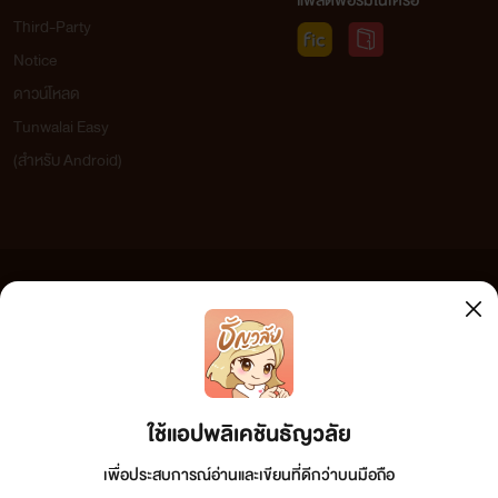
แพลตฟอร์มในเครือ
Third-Party
Notice
ดาวน์โหลด
Tunwalai Easy
(สำหรับ Android)
ข้อความที่ท่านได้อ่านจากเว็บไซต์นี้เกิดจากการเขียนโดยสาธารณชนและเผยแพร่โดยอัตโนมัติ ผู้ดูแล
เว็บไซต์แห่งนี้ไม่ได้เห็นด้วยและไม่ขอรับผิดชอบต่อข้อความใดๆ ทั้งสิ้น ดังนั้นผู้อ่านทุกท่านโปรดใช้
วิจารณญาณในการกลั่นกรองด้วยตนเอง และหากท่านพบข้อความใดๆ ที่ขัดต่อกฎหมายและศีลธรรม
กรุณาแจ้งมาที่ tunwalai@ookbee.com เพื่อทีมงานจะได้ดำเนินการในทันที ทั้งนี้ ทางเว็บไซต์ขอสงวน
ลิขสิทธิ์ตามพระราชบัญญัติลิขสิทธิ์ (ฉบับเพิ่มเติม) พ.ศ.2558
ใช้แอปพลิเคชันธัญวลัย
เพื่อประสบการณ์อ่านและเขียนที่ดีกว่าบนมือถือ