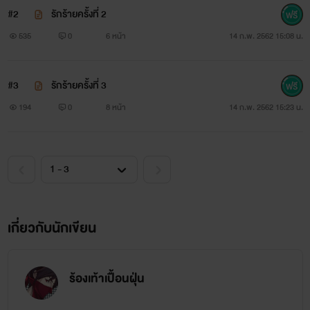
ขอบคุณอีกครั้งที่ทนอ่านชาบ่นสะยืดยาวเลย และยาวกว่า
#2
รักร้ายครั้งที่ 2
ตอนที่เขียนอีกมั่ง 555555555 เจอกันตอนหน้าหากชามีเรื่องจะ
535
0
6 หน้า
14 ก.พ. 2562 15:08 น.
สารภาพบาบอีก
#3
รักร้ายครั้งที่ 3
แนะนำได้หากไม่สนุกน๊า ชาพร้อมรับแล้วปรับปรุง
194
0
8 หน้า
14 ก.พ. 2562 15:23 น.
นิยายต่อไปนี้มีเนื้อหาเกี่ยวกับ ชาย×ชาย ผู้อ่านที่รับไม่ได้ควร
ออกจากบล็อกนี้ไป
เกี่ยวกับนักเขียน
ร้องเท้าเปื้อนฝุ่น