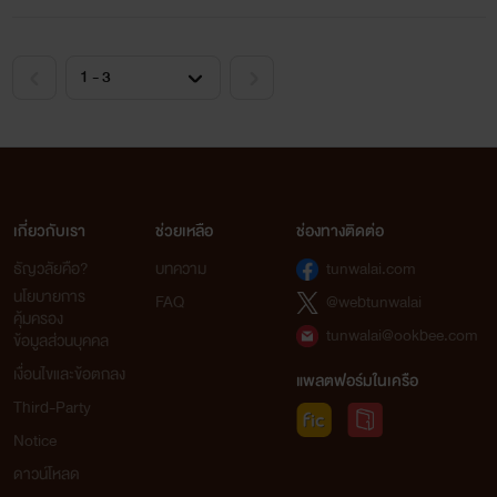
เกี่ยวกับเรา
ช่วยเหลือ
ช่องทางติดต่อ
ธัญวลัยคือ?
บทความ
tunwalai.com
นโยบายการ
FAQ
@webtunwalai
คุ้มครอง
tunwalai@ookbee.com
ข้อมูลส่วนบุคคล
เงื่อนไขและข้อตกลง
แพลตฟอร์มในเครือ
Third-Party
Notice
ดาวน์โหลด