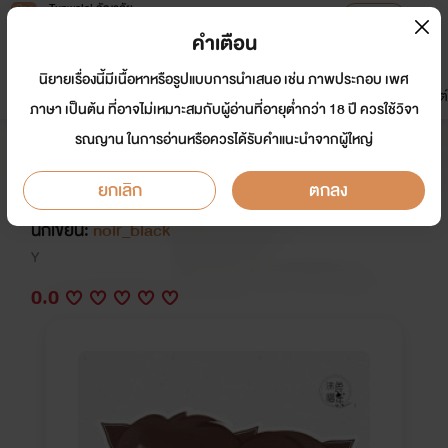
Tunwalai ธัญวลัย
เปิดแอป
เพื่อประสบการณ์ที่ดีกว่าบนมือถือ
คำเตือน
เข้าสู่ระบบ
นิยายเรื่องนี้มีเนื้อหาหรือรูปแบบการนำเสนอ เช่น ภาพประกอบ เพศ
มาใหม่
หน้าแรก
นิยาย
อีบุ๊ก
การ์ตูน
ดรีมแชท
ธัญลิสต์
ภาษา เป็นต้น ที่อาจไม่เหมาะสมกับผู้อ่านที่อายุต่ำกว่า 18 ปี ควรใช้วิจา
รณญาน ในการอ่านหรือควรได้รับคำแนะนำจากผู้ใหญ่
เรื่องเล่าจาก "เด็กพาณิชย์" (ภาค
ครบรอบ 1 ปี)
ยกเลิก
ตกลง
นักเขียน:
noir_black
Y
0.0