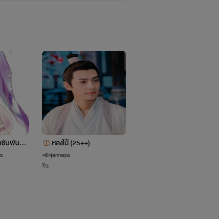
5B8%25A3%25E0%25B8%25B4%25E0%25B8%25A2%25E0%2
ชันพันธ์อ
หลงไป๋ (25++)
(อ่านฟรี) จุ จุ รักนะเบบี๋ (ฟ
25B8%2599%25E0%25B8%25B2-
เรนนี่)
ss
<6>jennesa
mi moo
จีน
อีโรติก
B2%25E0%25B8%2581%25E0%25B8%2581%25E0%25B8%25B2%
px;" allowTransparency="true">