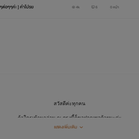
ๆต่อๆๆค่ะ ] คำโปรย
4k
6
0 หน้า
สวัสดีค่ะทุกคน
ถ้าใครเข้ามาอ่าน ณ ตรงนี้ก็ขอฝากเพจด้วยนะค่ะ
แสดงเพิ่มเติม
ให้โอกาส หนูบ้างพลีสสสส