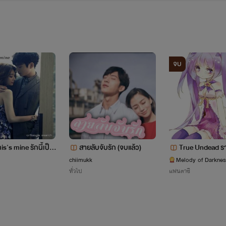
ก็ไม่ได้เก่งอะไร
ก็กำลังหัดแต่ง ยังไงก็ติชมด้วยนะค่ะ
ขอบคุณ ล้วงหน้าค่ะ
จบ
แค่คนละ 1 ไลค์
<iframe src="//www.facebook.com/plugins/likebox.php?
facebook.com%2Fpages%2F%25E0%25B8%259B%25E0%2
is's mine รักนี้เป็น
สายลับจับรัก (จบแล้ว)
True Undead รา
5B8%25B1%25E0%25B8%258D%25E0%25B8%258A%25E0%
มตะ
chiimukk
Melody of Darkne
ทั่วไป
แฟนตาซี
%25B2%25E0%25B8%25A1%25E0%25B8%259B%25E0%25B8%25
" style="border:none; overflow:hidden; width:359px; height:590
</iframe>