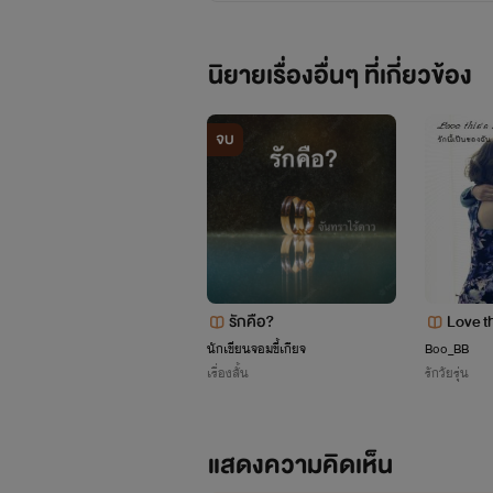
นิยายเรื่องอื่นๆ ที่เกี่ยวข้อง
จบ
href=https%3A%2F%2Fwww.
รักคือ?
Love th
%25E0%25B8%25A3%25E0%2
ของฉัน
นักเขียนจอมขี้เกียจ
Boo_BB
เรื่องสั้น
รักวัยรุ่น
%25E0%25B8%2599%25E0%25B8
scrolling="no" frameborder="0
แสดงความคิดเห็น