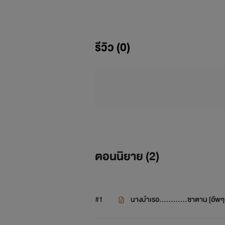
(นี่คือคำขู่
รีวิว (0)
)
ตอนนิยาย (
2
)
#1
นางบำเรอ............ซาตาน [อัพๆ