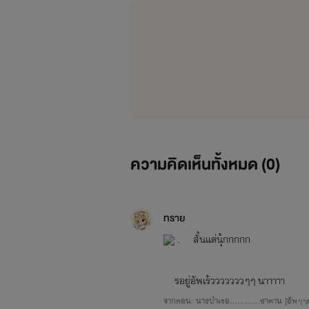
ความคิดเห็นทั้งหมด (
0
)
ทราย
. สั้นแต่นุ้กกกกก
รอยู่อัพเร้วววววววๆๆ นาาาาา
จากตอน: นางบำเรอ............ซาตาน [อัพๆๆ