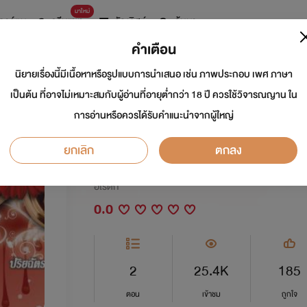
มาใหม่
การ์ตูน
ดรีมแชท
ธัญลิสต์
ค้นหา
คำเตือน
นิยายเรื่องนี้มีเนื้อหาหรือรูปแบบการนำเสนอ เช่น ภาพประกอบ เพศ ภาษา
นางบำเรอ........ซา
เป็นต้น ที่อาจไม่เหมาะสมกับผู้อ่านที่อายุต่ำกว่า 18 ปี ควรใช้วิจารณญาน ใน
การอ่านหรือควรได้รับคำแนะนำจากผู้ใหญ่
นะค่ะ]
ยกเลิก
ตกลง
นักเขียน:
ปริยฉัตร
อีโรติก
0.0
2
25.4K
185
ตอน
เข้าชม
ถูกใจ