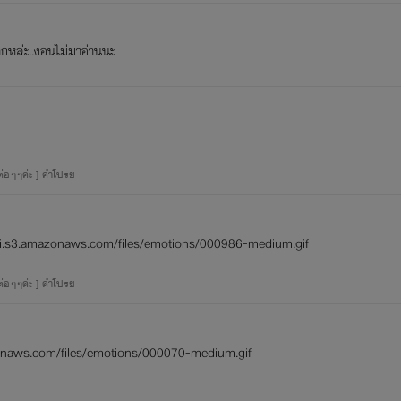
ากหล่ะ..งอนไม่มาอ่านนะ
ต่อๆๆค่ะ ] คำโปรย
ต่อๆๆค่ะ ] คำโปรย