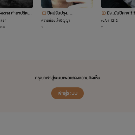
Secret คำสาปรัตติก
ปิดปรับปรุง.....
มึง..มันปีศาจ!!!
เลือก
ควายน้อยเจ้าปัญญา
yyAhh1212
สวน
Y
Y
กรุณาเข้าสู่ระบบเพื่อแสดงความคิดเห็น
เข้าสู่ระบบ