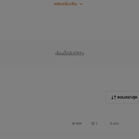
แสดงเพิ่มเติม
รู้แค่นี้พอนะอยากรู้อะไรคอมเม้นได้เลยคับ
เรื่องนี้ยังไม่มีรีวิว
อฝากเรื่องนี้ไว้ในใจทุกท่านด้วยคับเพราะนี้คือนิยายเรื่องแรกของผมค
ตอนแรกสุด
634
1
0 หน้า