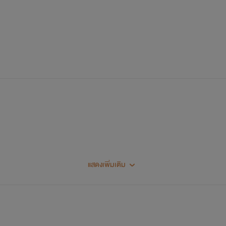
กาย
(นามแฝง)คับ
แสดงเพิ่มเติม