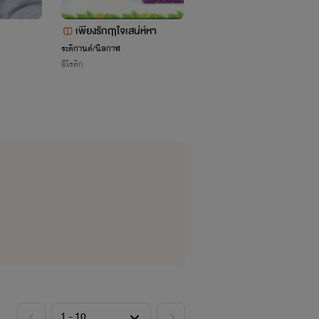
!
เพียงรักฤๅใจเสน่ห์หา
ระติกานต์/นิลกาฬ
อีโรติก