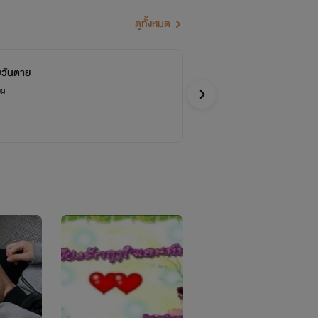
ดูทั้งหมด
วันตาย
เร
ng
Cry the
Y