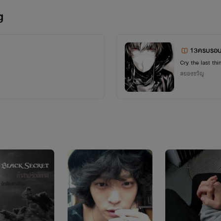
ซี
นะคับออก
ดาม่า
นิดน้อยผสมกับ
ตลก
ด้วย
g
13ครบรอบ
บ
Cry the last thi
สยองขวัญ
D 0013