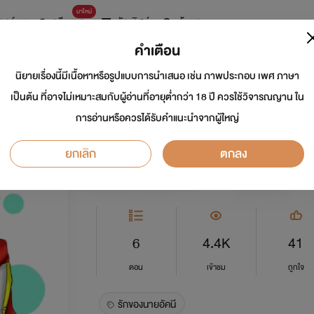
มาใหม่
การ์ตูน
ดรีมแชท
ธัญลิสต์
ค้นหา
คำเตือน
นิยายเรื่องนี้มีเนื้อหาหรือรูปแบบการนำเสนอ เช่น ภาพประกอบ เพศ ภาษา
รักของนายภูตอัคนี
เป็นต้น ที่อาจไม่เหมาะสมกับผู้อ่านที่อายุต่ำกว่า 18 ปี ควรใช้วิจารณญาน ใน
การอ่านหรือควรได้รับคำแนะนำจากผู้ใหญ่
นักเขียน:
Cry the last thing
ยกเลิก
ตกลง
Y
0.0
6
4.4K
41
ตอน
เข้าชม
ถูกใจ
รักของนายอัคนี