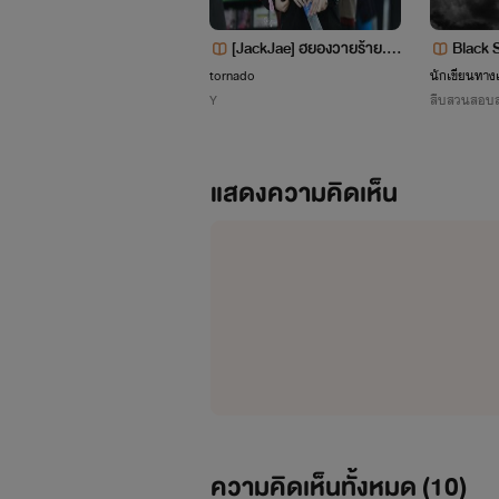
[JackJae] ฮยองวายร้าย..กั
Black 
บเด็กใสซื่อ
าล
tornado
นักเขียนทาง
Y
สืบสวนสอบ
แสดงความคิดเห็น
ความคิดเห็นทั้งหมด (
10
)