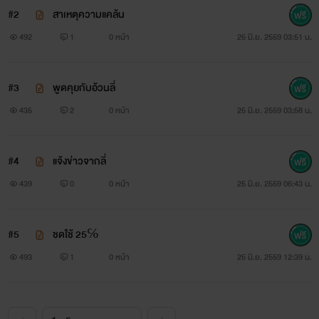
สองเคยเป็นเพื่อนกันมาก่อน ก็แค่เคยอะน่ะ เพราะตอนนี้แม้งแต่
#2
สาเหตุความแคล้น
คนแปลกหน้ายังเป็นไม่ได้
492
1
0 หน้า
25 มิ.ย. 2559 03:51 น.
"กูดีใจนะที่มึงยังอุส่าจำชื่อกูได้" ธีร์หนุ่มน้อยปากแดงตาโตผิว
#3
พูดคุยกับอ้วนลี่
ขาว หันไปพยักหน้ากับลูกน้องสองคน ทันใดนั้น ลูกน้องของธีร์ก็
435
2
0 หน้า
25 มิ.ย. 2559 03:58 น.
เข้าไปจับทิวไว้
"มึงจับกูทำไมปล่อยดิว่ะ!!" ทิวตะโกนเสียงดังเมื่อลูกน้องของ
#4
แจ้งข่าวจากลี่
ธีร์จับเขาขึ้นรถตู้สีขาวกระจกดำสนิด
439
0
0 หน้า
25 มิ.ย. 2559 06:43 น.
"
เดียวกูจะช่วยให้มึงจำได้เองไอ้ทิว
" ธีร์พูดเสียงต่ำด้วยเเวดตา
#5
ชดใช้ 25℅
ที่ไร้ซึ่งอารมณ์แล้วเดินไปขึ้นรถบิกไรท์สีแดงคู่ใจบิดออกไปด้วย
493
1
0 หน้า
25 มิ.ย. 2559 12:39 น.
ความเร็วเหนือแสง (เออเวอร์ไปแล้วคะ-;-!)