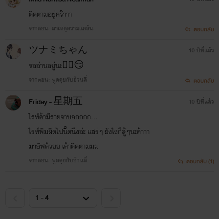
ติดตามอยู่คร๊าาา
จากตอน: สาเหตุความแคล้น
ตอบกลับ
ツナミちゃん
10 ปีที่แล้ว
รออ่านอยู่นะ✌🏻️😏
จากตอน: พูดคุยกับอ้วนลี่
ตอบกลับ
Friday - 星期五
10 ปีที่แล้ว
ไรท์ค้ามีรายจาบอกกกก...
ไรท์พิมผิดไปนิ๊ดนึงอ่ะ เเฮร่ๆ ยังไงก็สู้ๆนะค้าาา
มาอัฟด้วยย เค้าติดตามมม
จากตอน: พูดคุยกับอ้วนลี่
ตอบกลับ (1)