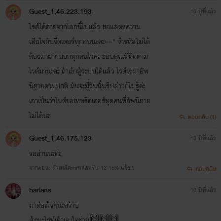
Guest_1.46.223.193
10 ปีที่แล้ว
ไรต์ได้ตายจากโลกนี้ไปแล้ว ขอแสดงความ
เสียใจกับรีดเดอร์ทุกคนนะคะ==" จำรหัสไม่ได้
ต้องมาฝากบอกทุกคนไว่ค่ะ ขอบคุณที่ติดตาม
ไรต์มานะคะ ถ้าเข้าสู้ระบบได้แล้ว ไรต์จะมาอัพ
นิยายตามปกติ มันจะมีวันนั้นรึปล่าวก้ไม่รู้ค่ะ
เอาเป็นว่าไนต์ขอโทษรีดเดอร์ทุดคนที่อัพนิยาย
ไม่ได้นะ
ตอบกลับ (1)
Guest_1.46.175.123
10 ปีที่แล้ว
รออ่านนะค่ะ
จากตอน: ผัวผมโคตรหล่อครับ 12 15% แจ้ง!!!
ตอบกลับ
barlans
10 ปีที่แล้ว
มาต่อเร็วๆนะคร้าบ
สู้ๆนะไรท์เค้าเอาใจช่วย🙌🙌🙌