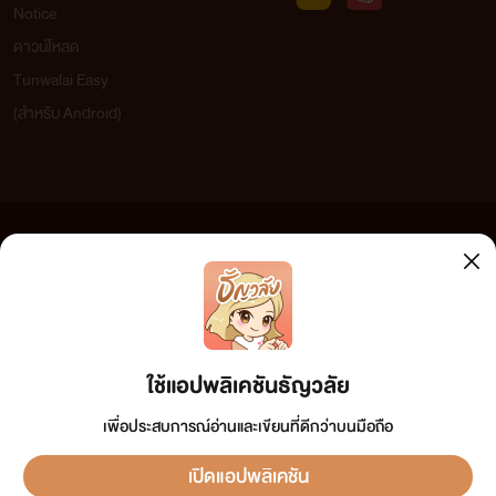
Notice
ดาวน์โหลด
Tunwalai Easy
(สำหรับ Android)
ข้อความที่ท่านได้อ่านจากเว็บไซต์นี้เกิดจากการเขียนโดยสาธารณชนและเผยแพร่โดยอัตโนมัติ ผู้ดูแล
เว็บไซต์แห่งนี้ไม่ได้เห็นด้วยและไม่ขอรับผิดชอบต่อข้อความใดๆ ทั้งสิ้น ดังนั้นผู้อ่านทุกท่านโปรดใช้
วิจารณญาณในการกลั่นกรองด้วยตนเอง และหากท่านพบข้อความใดๆ ที่ขัดต่อกฎหมายและศีลธรรม
กรุณาแจ้งมาที่ tunwalai@ookbee.com เพื่อทีมงานจะได้ดำเนินการในทันที ทั้งนี้ ทางเว็บไซต์ขอสงวน
ลิขสิทธิ์ตามพระราชบัญญัติลิขสิทธิ์ (ฉบับเพิ่มเติม) พ.ศ.2558
ใช้แอปพลิเคชันธัญวลัย
เพื่อประสบการณ์อ่านและเขียนที่ดีกว่าบนมือถือ
เปิดแอปพลิเคชัน