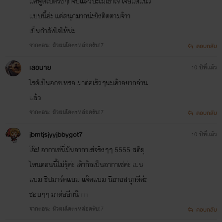
แค่พูดไปตรงๆก้จบแล้วป่ะไม่เข้าใจ เจอแต่แนว
แบบนี้อ่ะ แต่สนุกมากน่ะยังติดตามจ้าา
เป็นกำลังใจให้น่ะ
จากตอน: ผัวผมโคตรหล่อครับ!7
ตอบกลับ
เลอนาย
10 ปีที่แล้ว
ไรต์เป้นอกซ.หรอ มาต่อเร้วๆนะเค้าอยากอ่าน
แล้ว
จากตอน: ผัวผมโคตรหล่อครับ!7
ตอบกลับ
jbmtjsjyyjbbygot7
10 ปีที่แล้ว
โอ๊ะ! อากาเซ่นี่มันอากาเซ่จริงๆๆ 5555 สติยุ
ไหนตอนนี้ไม่รุ้ค่ะ เค้าก้อเป็นอากาเซ่ค่ะ เมน
แบม ชิปมาร์คแบม แจ๊คแบม นิยายสนุกดีค่ะ
ชอบๆๆ มาต่ออีกน๊าาา
จากตอน: ผัวผมโคตรหล่อครับ!7
ตอบกลับ