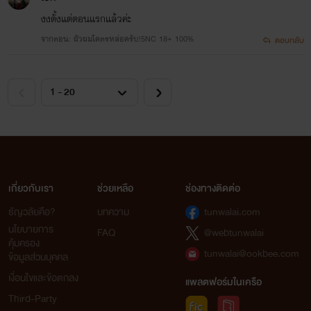
งงตั้งแต่ตอนแรกแล้วค่ะ
จากตอน: ผัวผมโคตรหล่อครับ!5NC 18+ 100%
ตอบกลับ
เกี่ยวกับเรา
ช่วยเหลือ
ช่องทางติดต่อ
ธัญวลัยคือ?
บทความ
tunwalai.com
นโยบายการ
FAQ
@webtunwalai
คุ้มครอง
tunwalai@ookbee.com
ข้อมูลส่วนบุคคล
เงื่อนไขและข้อตกลง
แพลตฟอร์มในเครือ
Third-Party