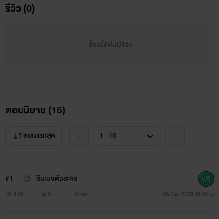
รีวิว (0)
ไปร์เตอร์
เรื่องนี้ยังไม่มีรีวิว
หนุ่มหล่อ เจ้าชู้ และกวนส้นทีนนน
"นี่นายเป็นเมียชั้นนะ!"
ตอนนิยาย (
15
)
ตอนแรกสุด
ปีหนึ่ง
#1
อิมเมจตัวละคร
หนุ่มน้อยหน้าหวาน...แต่......
4.3k
0
0 หน้า
18 มิ.ย. 2559 13:22 น.
"ผมอยากมีเมียนะครับ!"