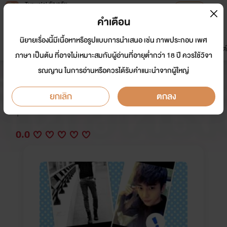
Tunwalai ธัญวลัย
เปิดแอป
เพื่อประสบการณ์ที่ดีกว่าบนมือถือ
คำเตือน
เข้าสู่ระบบ
นิยายเรื่องนี้มีเนื้อหาหรือรูปแบบการนำเสนอ เช่น ภาพประกอบ เพศ
มาใหม่
หน้าแรก
นิยาย
อีบุ๊ก
การ์ตูน
ดรีมแชท
ธัญลิสต์
ภาษา เป็นต้น ที่อาจไม่เหมาะสมกับผู้อ่านที่อายุต่ำกว่า 18 ปี ควรใช้วิจา
รณญาน ในการอ่านหรือควรได้รับคำแนะนำจากผู้ใหญ่
ผัวผมโคตรหล่อครับ!
ยกเลิก
ตกลง
นักเขียน:
yim'Sweet
Y
0.0