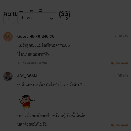
ความคิดเห็นทั้งหมด (
33
)
Guest_49.49.246.36
9 ปีที่แล้ว
แม่จ๋าลูกเขยแม่ชื่อพีทนะจ่าาา555
โอ้ยนายหล่อมากพีท
จากตอน: อิมเมจคู่รอง
ตอบกลับ
JAY_ASMJ
10 ปีที่แล้ว
ขอยืนสงบนิ่งไว้อาลัยให้กับไรเตอร์ขี้ลืม 7 วิ
บอกแล้วอย่ากินแต่ไก่เหมือนปู่ กินน้ำมันตับ
ปลาด้วยจะได้ไม่ลืม
ตอบกลับ