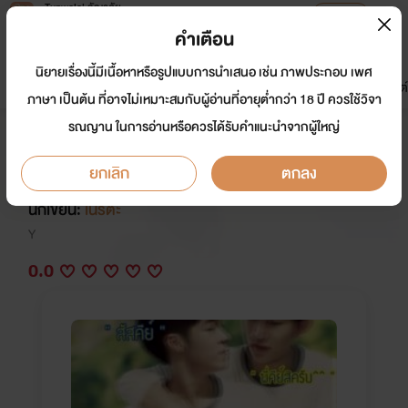
Tunwalai ธัญวลัย
เปิดแอป
เพื่อประสบการณ์ที่ดีกว่าบนมือถือ
คำเตือน
เข้าสู่ระบบ
นิยายเรื่องนี้มีเนื้อหาหรือรูปแบบการนำเสนอ เช่น ภาพประกอบ เพศ
มาใหม่
หน้าแรก
นิยาย
อีบุ๊ก
การ์ตูน
ดรีมแชท
ธัญลิสต์
ภาษา เป็นต้น ที่อาจไม่เหมาะสมกับผู้อ่านที่อายุต่ำกว่า 18 ปี ควรใช้วิจา
รณญาน ในการอ่านหรือควรได้รับคำแนะนำจากผู้ใหญ่
F*ucking hit you หวดหัว(ใจ)นาย
ประธาน {yaoi18+}
ยกเลิก
ตกลง
นักเขียน:
เนริตะ
Y
0.0