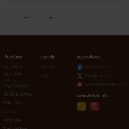
เกี่ยวกับเรา
ช่วยเหลือ
ช่องทางติดต่อ
ธัญวลัยคือ?
บทความ
tunwalai.com
นโยบายการ
FAQ
@webtunwalai
คุ้มครอง
tunwalai@ookbee.com
ข้อมูลส่วนบุคคล
เงื่อนไขและข้อตกลง
แพลตฟอร์มในเครือ
Third-Party
Notice
ดาวน์โหลด
Tunwalai Easy