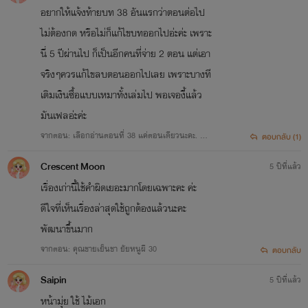
อยากให้แจ้งท้ายบท 38 อันแรกว่าตอนต่อไป
ไม่ต้องกด หรือไม่ก็แก้ไขบทออกไปอ่ะค่ะ เพราะ
นี่ 5 ปีผ่านไป ก็เป็นอีกคนที่จ่าย 2 ตอน แต่เอา
จริงๆควรแก้ไขลบตอนออกไปเลย เพราะบางที
เติมเงินซื้อแบบเหมาทั้งเล่มไป พอเจองี้แล้ว
มันเฟลอ่ะค่ะ
จากตอน: เลือกอ่านตอนที่ 38 แค่ตอนเดียวนะคะ. สง
ตอบกลับ (1)
สัยไรท์กดซ้ำ. ขอโทษทีน๊าาา
Crescent Moon
5 ปีที่แล้ว
เรื่องเก่านี้ใช้คำผิดเยอะมากโดยเฉพาะคะ ค่ะ
ดีใจที่เห็นเรื่องล่าสุดใช้ถูกต้องแล้วนะคะ
พัฒนาขึ้นมาก
จากตอน: คุณชายเย็นชา ยัยหนูผี 30
ตอบกลับ
Saipin
5 ปีที่แล้ว
หน้ามุ่ย ใช้ ไม้เอก