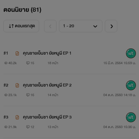
เย็นชา เธอและเขาถูกจับหมั้นกันเพราะทางบ้านบังคับ เธอปฏิเสธ
ตอนนิยาย (
81
)
หัวชนฝา แต่พอได้มาเห็นหน้าคู่หมั้นหนุ่ม อะดรีนาลีนในร่างกาย
ตอนแรกสุด
เธอพุ่งปรี๊ดขึ้นทันที แล้วยังหน้าขรึมๆไม่สนใจโลกแบบนั้น นั่นแห
ละสเป๊กเธอเลย
#1
คุณชายเย็นชา ยัยหนูผี EP 1
พ่อของลูกชัดๆ เธอจะทำให้เขาพูดมากเอง
40.2k
15
18 หน้า
15 มี.ค. 2564 15:59 น.
ตัวอย่างจร้า (ตอนท้ายๆ 5555+)
#2
คุณชายเย็นชา ยัยหนูผี EP 2
“เฮียวางยาหนูดี”เมื่อเดินมาถึง เธอก็เอ่ยขึ้นเสียงแผ่ว
23.1k
16
14 หน้า
04 ต.ค. 2560 14:18 น.
เหมือนกับจะสะอื้น จนผมก็อดสงสารไม่ได้
#3
คุณชายเย็นชา ยัยหนูผี EP 3
“ เปล่าครับ เฮียไม่รู้”ผมปฏิเสธพร้อมกับยกเธอขึ้นมานั่งบน
21.9k
12
13 หน้า
04 ต.ค. 2560 15:36 น.
ตัก