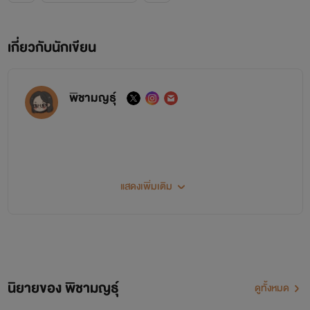
มีคำผิดขอโทษด้วยน๊าาาา
เกี่ยวกับนักเขียน
พิชามญธุ์
สวัสดีสวีดัส รีดเดอร์ที่น่ารัก
แสดงเพิ่มเติม
ก่อนอื่นต้องขอขอบคุณรีดเดอร์ทั้งหลายที่เข้ามาอ่านนิยายที่ไรท์แต่ง
ขอบคุณทุกคอมเม้นต์ ทุกคำติชม ไรท์อาจมีข้อผิดพลาด หรือเขียนผิด สะกดผิดก็ขออภัยมา ณ ที่นี้
ด้วยนะคะ
นิยายของ พิชามญธุ์
ดูทั้งหมด