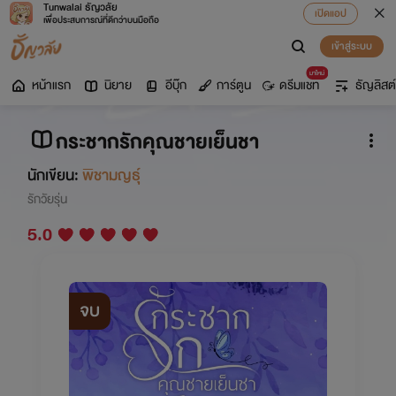
Tunwalai ธัญวลัย
เปิดแอป
เพื่อประสบการณ์ที่ดีกว่าบนมือถือ
เข้าสู่ระบบ
มาใหม่
หน้าแรก
นิยาย
อีบุ๊ก
การ์ตูน
ดรีมแชท
ธัญลิสต์
กระชากรักคุณชายเย็นชา
นักเขียน:
พิชามญธุ์
รักวัยรุ่น
5.0
จบ