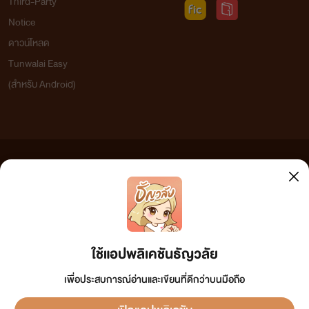
Third-Party
Notice
ดาวน์โหลด
Tunwalai Easy
(สำหรับ Android)
ข้อความที่ท่านได้อ่านจากเว็บไซต์นี้เกิดจากการเขียนโดยสาธารณชนและเผยแพร่โดยอัตโนมัติ ผู้ดูแล
เว็บไซต์แห่งนี้ไม่ได้เห็นด้วยและไม่ขอรับผิดชอบต่อข้อความใดๆ ทั้งสิ้น ดังนั้นผู้อ่านทุกท่านโปรดใช้
วิจารณญาณในการกลั่นกรองด้วยตนเอง และหากท่านพบข้อความใดๆ ที่ขัดต่อกฎหมายและศีลธรรม
กรุณาแจ้งมาที่ tunwalai@ookbee.com เพื่อทีมงานจะได้ดำเนินการในทันที ทั้งนี้ ทางเว็บไซต์ขอสงวน
ลิขสิทธิ์ตามพระราชบัญญัติลิขสิทธิ์ (ฉบับเพิ่มเติม) พ.ศ.2558
ใช้แอปพลิเคชันธัญวลัย
เพื่อประสบการณ์อ่านและเขียนที่ดีกว่าบนมือถือ