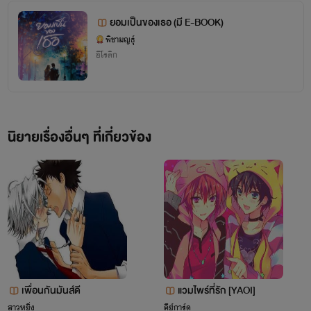
ยอมเป็นของเธอ (มี E-BOOK)
พิชามญธุ์
อีโรติก
"ไรท์เป็นแค่มือใหม่หัดเขียน"
ฝากเนื้อฝากตัวด้วยนะคะ อาจจะมีข้อผิดพลาดเยอะแต่สัญญาว่าจะปรับปรุงผลงานให้ดีขึ้นเรื่อยๆ
นิยายเรื่องอื่นๆ ที่เกี่ยวข้อง
เพื่อนกันมันส์ดี
แวมไพร์ที่รัก [YAOI]
สาวหยิ่ง
คีย์การ์ด