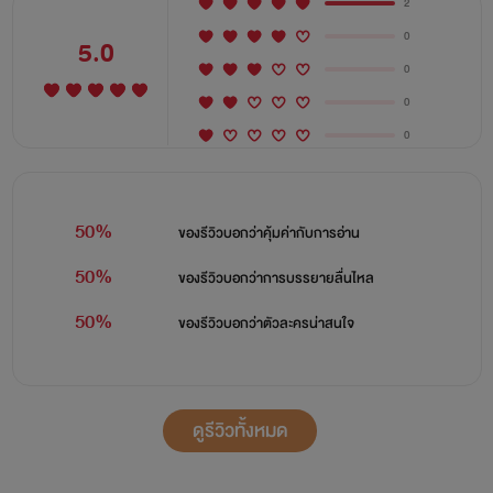
2
หนุ่มหล่อมาดขรึม จอมเย็นชา หรือฉายาที่ทุกคนตั้งให้
0
5.0
คุณชายเย็นชา เขาไม่เคยสนใจใคร ไม่เคยรักใครจนกระทั้งมาเจอ
0
กับสาวสวยดีกรีเป็นถึงดีเจประจำผับแต่เขาก็ไม่สามารถคว้าเธอ
0
0
มาเป็นของตัวเองได้ แล้วอยู่ๆครอบครัวก็
จับเขาหมั้นกับยัยเด็กกะโปโลแก่แดดที่ไหนก็ไม่รู้ ยัยบ้านั้น
50%
ของรีวิวบอกว่า
คุ้มค่ากับการอ่าน
เข้ามาป่วนชีวิตเขาจนยับเยิน สับสน วุ่นวายไปหมด จากคนพูด
50%
น้อยเย็นชา เขากลับต้องมาพูดมากเพราะเธอ
ของรีวิวบอกว่า
การบรรยายลื่นไหล
50%
ของรีวิวบอกว่า
ตัวละครน่าสนใจ
นันทิกานต์ หรือ หนูดี (ยัยหนูผี)
ดูรีวิวทั้งหมด
ดีกรีสาวสวยนักเรียนนอก ที่ย้ายเข้ามาเรียนที่มหาลัยชื่อดัง
แถมพ่วงด้วยตำแหน่งคู่หมั้นสุดสวยของหนุ่มหล่อ มาดขรึม จอม