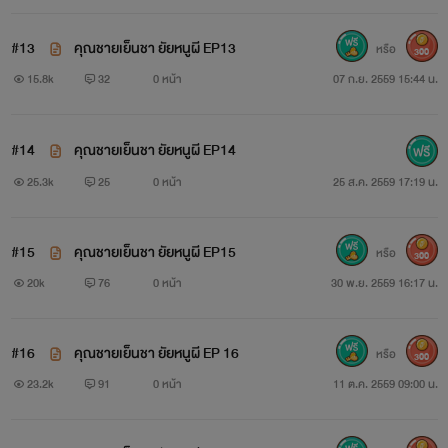
“โอ้ย หึๆ”เธอว่าผมแล้วทุบอกผมหนึ่งที
#13
คุณชายเย็นชา ยัยหนูผี EP13
หรือ
300
“จะทำให้ร้องไม่ออกเลย คอยดู”เธอพูดอย่างหมายมั้น
15.8k
32
0 หน้า
07 ก.ย. 2559 15:44 น.
“หึ อยากร้องจะแย่”ผมยั่วเธอนิดหน่อย แล้วเธอก็ไม่รอให้ผม
#14
คุณชายเย็นชา ยัยหนูผี EP14
ได้คิดอะไรนาน เมื่อเธอเริ่มขยับร่างกาย ให้ส่วนล่างเของเรา
25.3k
25
0 หน้า
25 ส.ค. 2559 17:19 น.
เสียดสีกัน มือก็ยกขย้ำหน้าอกตัวเอง ปากสวยเผยอขึ้นอย่าง
ยั่วยวน ผมก็จดจ้องอยู่ที่เธอไม่วางตา พยายามที่จะไม่ตะคุบเธอ
#15
คุณชายเย็นชา ยัยหนูผี EP15
หรือ
300
แล้วจัดการให้มันรู้แล้วรู้รอด ผมกำลังลงโทษเด็กดื้ออยู่ ทีหลังจะ
20k
76
0 หน้า
30 พ.ย. 2559 16:17 น.
ไม่กล้าทำแบบนี้อีก ใครบอกให้เธอใส่ชุดบ้าๆนี่
#16
คุณชายเย็นชา ยัยหนูผี EP 16
หรือ
“อืม ร้อน”เธอขยับโยกขึ้นลง หลับตาพริบ ปากก็พูดว่าร้อน
300
23.2k
91
0 หน้า
11 ต.ค. 2559 09:00 น.
ผมกัดกรามแน่นเพื่อไม่ให้ตัวเองส่งเสียงครางออกมา มือก็จับ
อยู่ที่ก้นของเธอ เมื่อทนไม่ไหวก็ขย้ำมันสะเลย