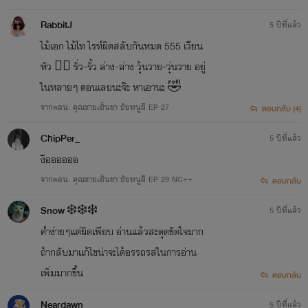
RabbitJ
5 ปีที่แล้ว
ไม้เอก ไม้โท ไรท์ผิดสลับกันหมด 555 เวียน
หัว 😵‍💫 รั่ว-รั้ว ล่าง-ล่าง วุ้นวาย-วุ่นวาย อยู่
ในหลายๆ ตอนเลยนะจ๊ะ หาเอานะ 🤣
จากตอน: คุณชายเย็นชา ยัยหนูผี EP 27
ตอบกลับ (4)
ChipPer​_
5 ปีที่แล้ว
งืออออออ
จากตอน: คุณชายเย็นชา ยัยหนูผี EP 29 NC++
ตอบกลับ
Snow ❄️❄️❄️
5 ปีที่แล้ว
คำง่ายๆแต่ผิดเพียบ อ่านแล้วสะดุดขัดใจมาก
ถ้ากลับมาแก้ไขน่าจะได้อรรถรสในการอ่าน
เพิ่มมากขึ้น
ตอบกลับ
Neardawn
5 ปีที่แล้ว