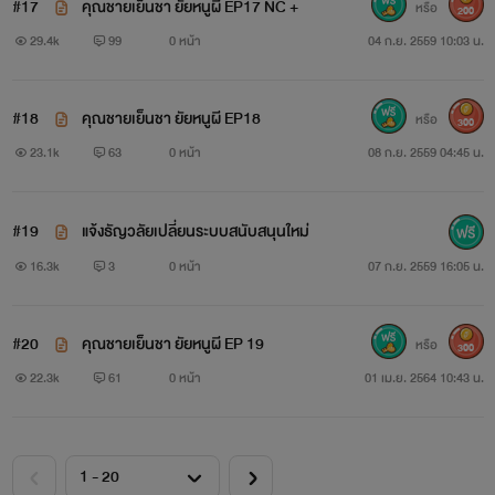
#17
คุณชายเย็นชา ยัยหนูผี EP17 NC +
หรือ
200
29.4k
99
0 หน้า
04 ก.ย. 2559 10:03 น.
เริ่มลงให้อ่าน 10/07/2016
#18
คุณชายเย็นชา ยัยหนูผี EP18
หรือ
300
ใครอยากอ่านไวๆเม้นๆให้กำลังใจไรท์กันเยอะๆน๊า
23.1k
63
0 หน้า
08 ก.ย. 2559 04:45 น.
#19
แจ้งธัญวลัยเปลี่ยนระบบสนับสนุนใหม่
ติดตามการอัพเดตนิยายของไรท์ได้ที่เพจนะคะ
16.3k
3
0 หน้า
07 ก.ย. 2559 16:05 น.
คลิก
#20
คุณชายเย็นชา ยัยหนูผี EP 19
หรือ
300
Mivsig
22.3k
61
0 หน้า
01 เม.ย. 2564 10:43 น.
ปล.บุคคลในรูปไม่เกี่ยวข้อใดๆกับเนื้อหาในนิยายทั้งสิ้น
นิยายเรื่องนี้เป็นเพียงจินตนาการของไรท์เท่านั้น