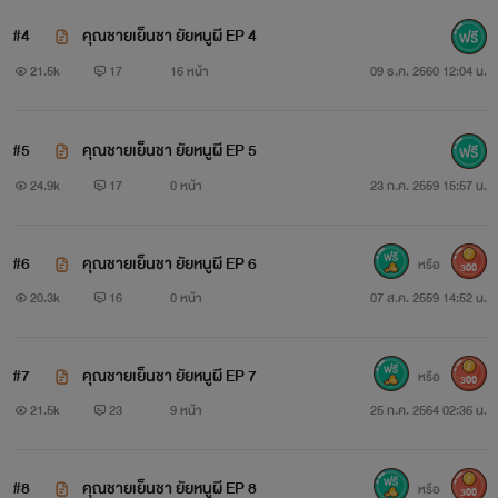
“จริงนะ อือ กอดหน่อย”ซึ่งเธอก็เหมือนจะเชื่อผม แล้วบอก
#4
คุณชายเย็นชา ยัยหนูผี EP 4
ให้ผมกอด ผมยกมือขึ้นไปเค้นคลึงหน้าอกของเธอเพื่อระบาย
21.5k
17
16 หน้า
09 ธ.ค. 2560 12:04 น.
ความร้อนในร่างกายให้ เธอก็แหงนหน้าขึ้นเมื่อได้รับสัมผัสจาก
ผม
#5
คุณชายเย็นชา ยัยหนูผี EP 5
24.9k
17
0 หน้า
23 ก.ค. 2559 15:57 น.
“จริง ทำเอง”ผมที่อยากให้เธอทำเองก็ปล่อยมืออก
“อือ เฮียใจร้าย”เมื่อเธอเห็นผมทำอย่างแบบนั้น ก็ว่าผม
#6
คุณชายเย็นชา ยัยหนูผี EP 6
หรือ
300
ใจร้าย ผมไม่ได้ใจร้ายสะหน่อย แค่อยากเห็นเธอลุกแค่นั้นเอง
20.3k
16
0 หน้า
07 ส.ค. 2559 14:52 น.
ไม่ได้โรตจิตนะ แต่มันตื่นเต้นดี ผู้ชายอย่างเราๆมันก็มีบ้างที่อยาก
ให้แฟนทำให้
#7
คุณชายเย็นชา ยัยหนูผี EP 7
หรือ
300
21.5k
23
9 หน้า
25 ก.ค. 2564 02:36 น.
“เปล่าสะหน่อย หรือจะทนเอา เฮียไม่ให้ทำแล้วก็ได้”ผมบอก
เธอเสียงเรียบ เดี๋ยวเธอจะหาว่าผมบังคับเธอเกินไป เรื่องแบบนี้
#8
คุณชายเย็นชา ยัยหนูผี EP 8
หรือ
300