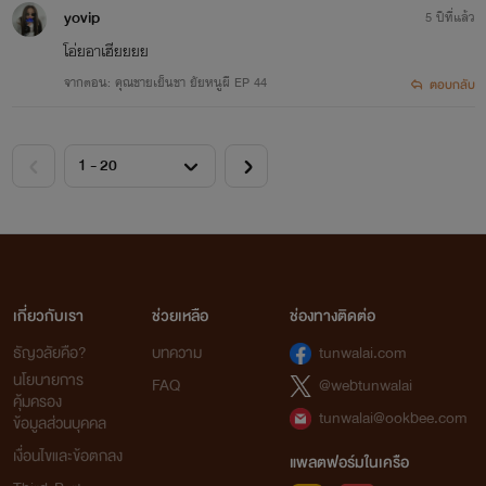
yovip
5 ปีที่แล้ว
โอ่ยอาเฮียยยย
จากตอน: คุณชายเย็นชา ยัยหนูผี EP 44
ตอบกลับ
เกี่ยวกับเรา
ช่วยเหลือ
ช่องทางติดต่อ
ธัญวลัยคือ?
บทความ
tunwalai.com
นโยบายการ
FAQ
@webtunwalai
คุ้มครอง
tunwalai@ookbee.com
ข้อมูลส่วนบุคคล
เงื่อนไขและข้อตกลง
แพลตฟอร์มในเครือ