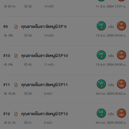
เราไม่ควรบังคับกันว่าไหม เดี๋ยวมันจะเสียความรู้สึกทั้งสองฝ่าย
20.1k
32
14 หน้า
11 ส.ค. 2564 17:01 น.
(นี่เฮียบีมกำลังแกล้งน้องอยู่ใช่ไหม ความคิดแลดูเป็นคนดีอะไร
ตอนนี้ มันน่านัก)
#9
คุณชายเย็นชา ยัยหนูผี EP 9
หรือ
300
18k
26
14 หน้า
12 ส.ค. 2564 04:34 น.
“อือ เฮียบ้า หนูดีจะโกรธ เฮียแล้ว”เมื่อผมพูดจบ เธอก็
ร้องไห้ออกมาเฉยเลย แถมยังมาบอกอีกว่าจะโกรธผม
#10
คุณชายเย็นชา ยัยหนูผี EP10
หรือ
300
“หึ โกรธหรอ ไม่ง้อนะ”ผมหัวเราะนิดหน่อย กับคนที่บอกว่า
18k
40
11 หน้า
12 ส.ค. 2564 04:35 น.
จะโกรธ งอนได้น่ารักแถมยังยั่วยวนอีกต่างหาก ผมเอนตัวลงไป
นอนปล่อยให้เธอนั่งอยู่บนตัก ตามเดิม เธอมองผมตาเขียว น้ำตา
#11
คุณชายเย็นชา ยัยหนูผี EP11
หรือ
300
คลอ
18.2k
26
0 หน้า
04 ก.ย. 2559 09:52 น.
“อึก คนบ้า”
#12
คุณชายเย็นชา ยัยหนูผี EP12
หรือ
300
ตุบ
21.7k
31
0 หน้า
04 ก.ย. 2559 09:56 น.