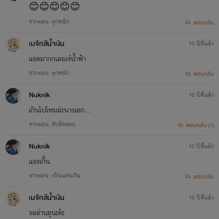
😊😊😊😊😊
จากตอน: รุกหนัก
ตอบกลับ
เมจิกสีน้ำเงิน
10 ปีที่แล้ว
แรดมากกเลยเจ๋น้ำฟ้า
จากตอน: รุกหนัก
ตอบกลับ
Nuknik
10 ปีที่แล้ว
เกินไปไหมล่ะนางเอก...
จากตอน: รับผิดชอบ
ตอบกลับ (1)
Nuknik
10 ปีที่แล้ว
แรงเกิ๊น
จากตอน: เป็นแฟนกัน
ตอบกลับ
เมจิกสีน้ำเงิน
10 ปีที่แล้ว
รออ่านยุนะค้ะ