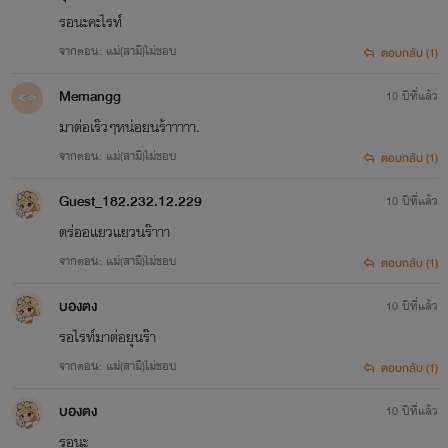
รอนะคะไรท์
จากตอน: แม่(สามี)ไม่ชอบ
ตอบกลับ (1)
Memangg
10 ปีที่แล้ว
มาต่อเร๊วๆหน่อยนร้าาาาา.
จากตอน: แม่(สามี)ไม่ชอบ
ตอบกลับ (1)
Guest_182.232.12.229
10 ปีที่แล้ว
ตร่ออแยวแยวนร๊าาา
จากตอน: แม่(สามี)ไม่ชอบ
ตอบกลับ (1)
บองตง
10 ปีที่แล้ว
รอไรท์มาต่อยุนร๊า
จากตอน: แม่(สามี)ไม่ชอบ
ตอบกลับ (1)
บองตง
10 ปีที่แล้ว
รอนะ