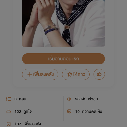
เริ่มอ่านตอนแรก
เพิ่มลงคลัง
ให้ดาว
3
ตอน
26.6K
เข้าชม
122
ถูกใจ
19
ความคิดเห็น
137
เพิ่มลงคลัง