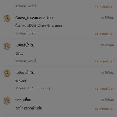
จากตอน: แม่สามี
ตอบกลับ (1)
Guest_49.230.225.199
10 ปีที่แล้ว
น้องจะรอพี่ที่น่าเว็บทุกวันเลยยยย
จากตอน: แม่สามี
ตอบกลับ (1)
เมจิกสีน้ำเงิน
10 ปีที่แล้ว
รอนะ
จากตอน: แม่สามี
ตอบกลับ (1)
เมจิกสีน้ำเงิน
10 ปีที่แล้ว
รอนะค่ะ
จากตอน: คบกันนะ(เพิ่มเติม)
ตอบกลับ (1)
หวานเจี๊ยบ
10 ปีที่แล้ว
รอน้ะ อยากอ่านต่อ
ตอบกลับ (1)