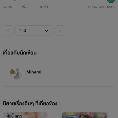
เลย
446
2
0 หน้า
17 มิ.ย. 2559 14:18 น.
คุโรโกะได้ขึ้นชื่อว่ไม่มีตัวตนอยู่จริงถึงแม้นามสกุจะเหมือนกับ
บริษัทชื่อดังก็เถอะ บ้างก็ว่าร่างบางเป็นพวกลึกลับบ้างก็เป็นพวก
ไร้ตัวตนบางทีก็แรงกว่านี้แต่ร่างบางน่ะชินแล้วล่ะ
"เห้ย!!!! ทุกคนใบประกาศผลสอบมาติดที่บอร์ดแล้วนะ"
เกี่ยวกับนักเขียน
บุคคลปริศนา 1
"กรื๊ดดดดดดดด ท่านอาคาชิของฉันจะติดอันดับไหมนะ
Minami
อร๊ายยยยยยย" ชนีปริศนา 1
"มันก็ต้องแน่อยู่แล้วน่ะแก ทั้งหล่อ รวย เก่ง สามีในอนาคต
ฉันเองแหละ" ชนีปริศนา2
นิยายเรื่องอื่นๆ ที่เกี่ยวข้อง
"เอ่อ.....ขอโทษนะครับ"