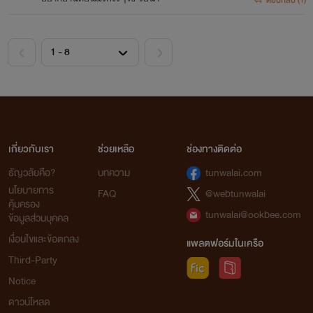
เกี่ยวกับเรา
ช่วยเหลือ
ช่องทางติดต่อ
ธัญวลัยคือ?
บทความ
tunwalai.com
นโยบายการ
FAQ
@webtunwalai
คุ้มครอง
tunwalai@ookbee.com
ข้อมูลส่วนบุคคล
เงื่อนไขและข้อตกลง
แพลตฟอร์มในเครือ
Third-Party
Notice
ดาวน์โหลด