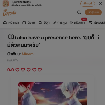
Tunwalai ธัญวลัย
เปิดแอป
เพื่อประสบการณ์ที่ดีกว่าบนมือถือ
เข้าสู่ระบบ
มาใหม่
หน้าแรก
นิยาย
อีบุ๊ก
การ์ตูน
ดรีมแชท
ธัญลิสต์
i also have a presence here. 'ผมก็
มีตัวตนนะครับ'
นักเขียน:
Minami
แฟนฟิก
0.0