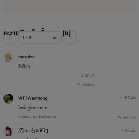
ความคิดเห็นทั้งหมด (
8
)
maspion
ดีจริงๆ
2 ปีที่แล้ว
ตอบกลับ
WT | Wanthong
10 ปีที่แล้ว
ไรท์อยู่หนายยยย
จากตอน: ยากที่จะละสายตา
ตอบกลับ
のณ:もXลืΟງ
10 ปีที่แล้ว