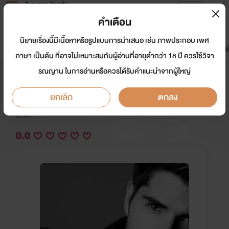
Tunwalai ธัญวลัย
เปิดแอป
เพื่อประสบการณ์ที่ดีกว่าบนมือถือ
คำเตือน
เข้าสู่ระบบ
นิยายเรื่องนี้มีเนื้อหาหรือรูปแบบการนำเสนอ เช่น ภาพประกอบ เพศ
มาใหม่
หน้าแรก
นิยาย
อีบุ๊ก
การ์ตูน
ดรีมแชท
ธัญลิสต์
ภาษา เป็นต้น ที่อาจไม่เหมาะสมกับผู้อ่านที่อายุต่ำกว่า 18 ปี ควรใช้วิจา
รณญาน ในการอ่านหรือควรได้รับคำแนะนำจากผู้ใหญ่
โซ่รัก ทัณฑ์เสน่หา
ยกเลิก
ตกลง
นักเขียน:
ทิชากร/ทิชา
อีโรติก
0.0