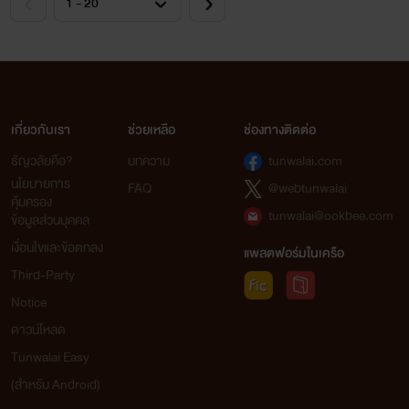
เกี่ยวกับเรา
ช่วยเหลือ
ช่องทางติดต่อ
ธัญวลัยคือ?
บทความ
tunwalai.com
นโยบายการ
FAQ
@webtunwalai
คุ้มครอง
tunwalai@ookbee.com
ข้อมูลส่วนบุคคล
เงื่อนไขและข้อตกลง
แพลตฟอร์มในเครือ
Third-Party
Notice
ดาวน์โหลด
Tunwalai Easy
(สำหรับ Android)