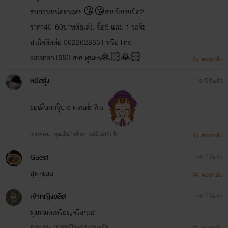
รบกวนหน่อยนะค่ะ 😘😘ขายนิยายมือ2
ราคา40-60บาทต่อเล่ม ซื้อ5 แถม 1 นะจ้ะ
สนใจติดต่อ 0622628651 หรือ line
satanan1993 ขอบคุนค่ะ🙏🏻🙏🏻
ตอบกลับ
หมีสีรุ่ง
10 ปีที่แล้ว
ขอเลือดกรุ๊ป o ด่วนค่ะ ฟิน
จากตอน: คุณมันใจร้าย! แต่ฉันก็ยังรัก
ตอบกลับ
Guest
10 ปีที่แล้ว
สุดๆเบย
ตอบกลับ
เจ้าหญิงอลิส
10 ปีที่แล้ว
ทุ่มหมดเหรียญจริงๆนะ
จากตอน: นายหญิงแห่งเดอเรอัล
ตอบกลับ