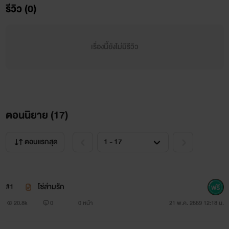
ฟาริดาเบิกตากว้างเมื่อได้ยินคำนั้นจากปากชายหนุ่ม
รีวิว (0)
“คุณ คุณความว่าไง นี่คุณแอบตรวจ DNA ลูกฉันหรอ”
เรื่องนี้ยังไม่มีรีวิว
“หึ มันไม่ยากขนาดนั้นหรอก แค่เส้นผม เล็บ แค่นี้ไม่เกิน
ความสามารถผมหรอกฉลาดดีนิ
หนีมาอยู่ซะไกลเชียว คิดหรอว่าผมจะหาคุณไม่เจอ ยังไงซะลูก
ก็คือทายาทคนแรกของ
ตอนนิยาย (
17
)
เดอเรอัล ผมจะมาทวงสิทธิ์ความเป็นพ่อ ที่คุณพรากคำๆนี้ไป
ตอนแรกสุด
จากผมตั้งหลายปี
”
“ยะ อย่านะฉันขอร้อง อย่าเอาน้องมิกซ์ไป ลูกคือทุกอย่าง
#1
โซ่ล่ามรัก
ของฉัน ได้โปรด”
20.8k
0
0 หน้า
21 พ.ค. 2559 12:18 น.
“มันก็ขึ้นอยู่กับคุณแล้วหล่ะ ฟาว่าคุณจะยอมมั้ย ถ้าไม่คุณ