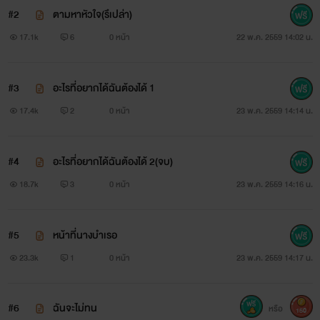
#2
ตามหาหัวใจ(รึเปล่า)
อาจจะไม่เจอลูกอีกเลย”
17.1k
6
0 หน้า
22 พ.ค. 2559 14:02 น.
“หมายความว่าไง ลูกฉันอยู่ไหน คุณเอาลูกฉันไปไว้ไหน
ปล่อยลูกฉันเดี๋ยวนี้เลยนะ”
#3
อะไรที่อยากได้ฉันต้องได้ 1
17.4k
2
0 หน้า
23 พ.ค. 2559 14:14 น.
“น้องมิกซ์ก็ลูกผมเหมือนกันแหละ ผมรับรอง ผมสามารถ
ดูแลลูกได้ดีกว่าคุณ โรงเรียนดีๆ อนาคตที่ดี ”
#4
อะไรที่อยากได้ฉันต้องได้ 2(จบ)
เพี๊ยะ
!!! ใบหน้าคมหันไปตามแรงปะทะของฝ่ามือเล็ก
18.7k
3
0 หน้า
23 พ.ค. 2559 14:16 น.
“คุณมันเลว นิโคลาส เดอเรอัล”
#5
หน้าที่นางบำเรอ
“มันจะมากไปแล้วนะฟา”
23.3k
1
0 หน้า
23 พ.ค. 2559 14:17 น.
“แค่นี้มันยังน้อยไปถ้าเทียบกับสิ่งที่คุณทำกับฉัน”!!!
#6
ฉันจะไม่ทน
หรือ
150