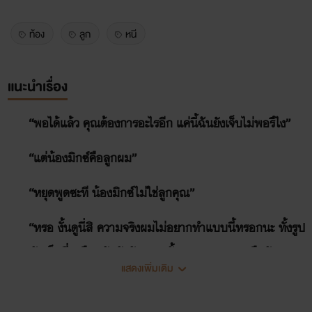
ท้อง
ลูก
หนี
แนะนำเรื่อง
“พอได้แล้ว คุณต้องการอะไรอีก แค่นี้ฉันยังเจ็บไม่พอรึไง”
“แต่น้องมิกซ์คือลูกผม”
“หยุดพูดซะที น้องมิกซ์ไม่ใช่ลูกคุณ”
“หรอ งั้นดูนี่สิ ความจริงผมไม่อยากทำแบบนี้หรอกนะ ทั้งรูป
ผมสมัยเด็กที่เหมือนกันยังกับแกะ ทั้งผลตรวจ DNA ยืนยันขนาด
แสดงเพิ่มเติม
นี้คุณยังจะปฎิเสธอีกหรอว่าน้องมิกซ์ไม่ใช่ลูกผม”