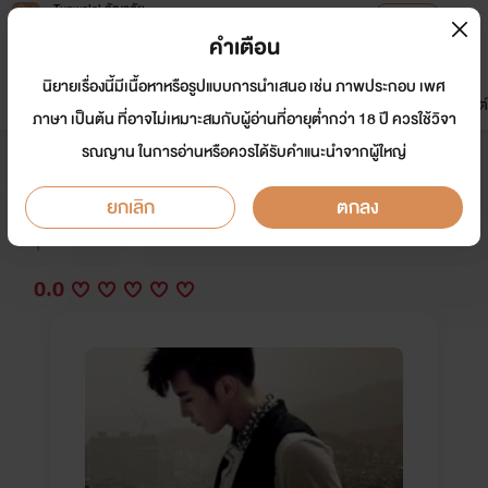
Tunwalai ธัญวลัย
เปิดแอป
เพื่อประสบการณ์ที่ดีกว่าบนมือถือ
คำเตือน
เข้าสู่ระบบ
นิยายเรื่องนี้มีเนื้อหาหรือรูปแบบการนำเสนอ เช่น ภาพประกอบ เพศ
มาใหม่
หน้าแรก
นิยาย
อีบุ๊ก
การ์ตูน
ดรีมแชท
ธัญลิสต์
ภาษา เป็นต้น ที่อาจไม่เหมาะสมกับผู้อ่านที่อายุต่ำกว่า 18 ปี ควรใช้วิจา
รณญาน ในการอ่านหรือควรได้รับคำแนะนำจากผู้ใหญ่
[ Yaoi ] F.A.K.E. มหา'ลัยนักเลง
ยกเลิก
ตกลง
นักเขียน:
elflovepcin
Y
0.0