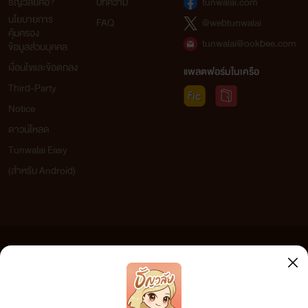
ธัญวลัยคือ?
บทความ
tunwalai.com
นโยบายการ
FAQ
@webtunwalai
คุ้มครอง
tunwalai@ookbee.com
ข้อมูลส่วนบุคคล
เงื่อนไขและข้อตกลง
แพลตฟอร์มในเครือ
Third-Party
Notice
ดาวน์โหลด
Tunwalai Easy
(สำหรับ Android)
ข้อความที่ท่านได้อ่านจากเว็บไซต์นี้เกิดจากการเขียนโดยสาธารณชนและเผยแพร่โดยอัตโนมัติ ผู้ดูแล
เว็บไซต์แห่งนี้ไม่ได้เห็นด้วยและไม่ขอรับผิดชอบต่อข้อความใดๆ ทั้งสิ้น ดังนั้นผู้อ่านทุกท่านโปรดใช้
วิจารณญาณในการกลั่นกรองด้วยตนเอง และหากท่านพบข้อความใดๆ ที่ขัดต่อกฎหมายและศีลธรรม
กรุณาแจ้งมาที่ tunwalai@ookbee.com เพื่อทีมงานจะได้ดำเนินการในทันที ทั้งนี้ ทางเว็บไซต์ขอสงวน