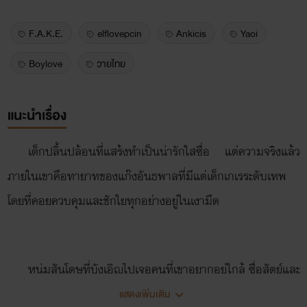
F.A.K.E.
elflovepcin
Ankicis
Yaoi
Boylove
วายไทย
แนะนำเรื่อง
เด็กปลิ้นปล้อนที่แสร้งทำเป็นน่ารักใสซื่อ แต่ความจริงแล้ว
ภายในเขาคือทายาทของแก๊งอันธพาลที่มีแต่เด็กเกเรระดับเทพ
โดยที่คอยควบคุมและชักใยทุกอย่างอยู่ในเงามืด
หนุ่มสันโดษที่บังเอิญไปเจอคนที่เขาอยากอยู่ใกล้ ซื่อสัตย์และ
จริงใจ แถมยังมีตำแหน่งสมาชิก 1 ใน กลุ่ม VIP ที่เป็นอริกับแก๊ง
แสดงเพิ่มเติม