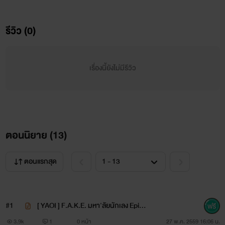
ของคนที่เขาสนใจเสียด้วย
รีวิว (0)
ถ้าคนที่จริงใจกับคน ๆ นึงมาก ๆ รู้ตัวว่าเขาถูกคน ๆ นั้น
เรื่องนี้ยังไม่มีรีวิว
หลอกมาตลอดล่ะก็ ... เรื่องนี้จบไม่สวยแน่ ...... :)
' F. A. K. E. มหา'ลัยนักเลง '
ตอนนิยาย (
13
)
ตอนแรกสุด
+++++++++++++++
#1
[ YAOI ] F.A.K.E. มหา'ลัยนักเลง Episo
de 1. Dragon ( Rewrite )
3.9k
1
0 หน้า
27 พ.ค. 2559 16:06 น.