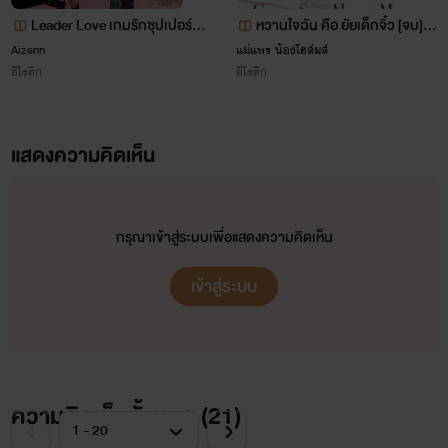
Leader Love เกมรักซุปเปอร์สต
หวานใจฉัน คือ ยัยเด็กจิ๋ว [จบ]
าร์ 18+
(บางตอน nc)
Aizenn
แม่แพร น้องโฮล์มส์
อีโรติก
อีโรติก
แสดงความคิดเห็น
กรุณาเข้าสู่ระบบเพื่อแสดงความคิดเห็น
เข้าสู่ระบบ
ความคิดเห็นทั้งหมด (
21
)