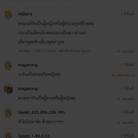
เหมียวๆ
7 ปีที่แล้ว
ตกลงเติร์นเป็นผู้หญิงหรือผู้ชายวะกูงงอีกตอน
บอกเป็นเดือนอีกตอนบอกเป็นดาวอ่านมา
เดี๋ยวพูดครับเดี๋ยวพูดค่ากูงง
จากตอน: [ YAOI ] F.A.K.E. มหาลัย'นักเลง Episode
ตอบกลับ
4. That Tattoo
magarong
8 ปีที่แล้ว
การันเป้นชายหรือหญิงอะ
ตอบกลับ (1)
magarong
8 ปีที่แล้ว
ตกลงการันเป็นผู้ชายหรือผู้หญิงคะ
ตอบกลับ
Guest_223.206.235.185
8 ปีที่แล้ว
ทำไมไม่มาต่อ ค้างมากๆๆๆ
ตอบกลับ
Guest_1.46.0.53
9 ปีที่แล้ว