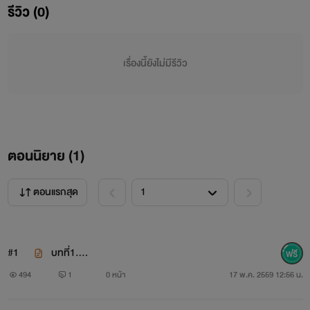
รีวิว (0)
เรื่องนี้ยังไม่มีรีวิว
ตอนนิยาย (
1
)
นักล่า มาร์ส เบโลเซรอฟ วัย 31 ปี
ความทรงจำในวัยเด็กทำให้เขาย้วนกลับตามหาบางสิ่งบางอย่างที่
ตอนแรกสุด
มันได้ขาดหายไปกลับคืนมา ทว่ากลับต้องมาเจอแม่สาวน้อยริอาจ
ทำตัวเป็นมิฉาชีพ เธอทำกับเขาได้อย่างแสบนักจนต้องเอาคืน
#1
บทที่1....
มาเฟียอย่างเขาจะยอมให้เธอหยาบได้อย่างไร
494
1
0 หน้า
17 พ.ค. 2559 12:56 น.