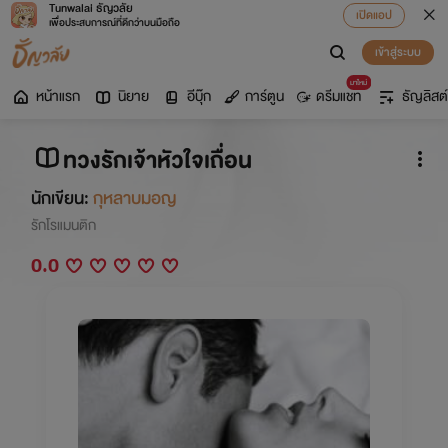
Tunwalai ธัญวลัย
เปิดแอป
เพื่อประสบการณ์ที่ดีกว่าบนมือถือ
เข้าสู่ระบบ
มาใหม่
หน้าแรก
นิยาย
อีบุ๊ก
การ์ตูน
ดรีมแชท
ธัญลิสต์
ทวงรักเจ้าหัวใจเถื่อน
นักเขียน:
กุหลาบมอญ
รักโรแมนติก
0.0