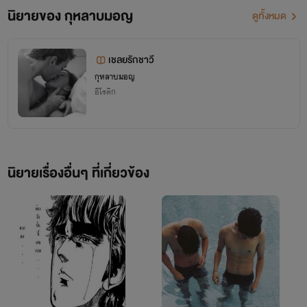
นิยายของ กุหลาบมอญ
ดูทั้งหมด
href=https://www.facebook.com/kamekRomance/&width=292&heig
scrolling="no" frameborder="0" style="border:none;
เชลยรักชาวี
overflow:hidden; width:292px; height:590px;"
กุหลาบมอญ
allowTransparency="true"></iframe>
อีโรติก
นิยายเรื่องอื่นๆ ที่เกี่ยวข้อง