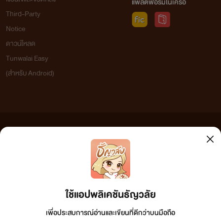
แพลตฟอร์มในเครือ
Third-Party
Notice
ดาวน์โหลด
Tunwalai Easy
(สำหรับ Android)
ข้อความที่ท่านได้อ่านจากเว็บไซต์นี้เกิดจากการเขียนโดยสาธารณชนและเผยแพร่โดยอัตโนมัติ ผู้ดูแล
เว็บไซต์แห่งนี้ไม่ได้เห็นด้วยและไม่ขอรับผิดชอบต่อข้อความใดๆ ทั้งสิ้น ดังนั้นผู้อ่านทุกท่านโปรดใช้
วิจารณญาณในการกลั่นกรองด้วยตนเอง และหากท่านพบข้อความใดๆ ที่ขัดต่อกฎหมายและศีลธรรม
กรุณาแจ้งมาที่ tunwalai@ookbee.com เพื่อทีมงานจะได้ดำเนินการในทันที ทั้งนี้ ทางเว็บไซต์ขอสงวน
ลิขสิทธิ์ตามพระราชบัญญัติลิขสิทธิ์ (ฉบับเพิ่มเติม) พ.ศ.2558
ใช้แอปพลิเคชันธัญวลัย
เพื่อประสบการณ์อ่านและเขียนที่ดีกว่าบนมือถือ