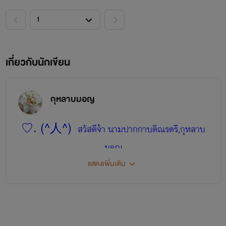
เกี่ยวกับนักเขียน
กุหลาบมอญ
แพรวาแม่สาวหัวขโมยตัวแสบ
♡. (^人^)
สวัสดีจ้า นามปากกาบดิณรตรี,กุหลาบ
มอญ
แสดงเพิ่มเติม
ฝากเพจกด like ด้วยน๊า
➴
<iframe src="//www.facebook.com/plugins/likebox.php?