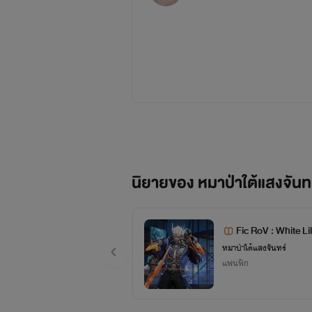
เกิดวันเสาร์ที่
นิสัย เป็นคนกันเอง ไม่เรื่องมากอะไ
มุซา
นิยายของ หมาป่าใต้แสงจันท
อาหารที่ชอบก็เ
บ้านผมอยู่ตำบลแพรกศรีราช
Fic RoV : White 
ช่วงนี้ทุกท่านจะสังเกตุเห็นว่าไรท์งอกเ
หมาป่าใต้แสงจันทร์
แฟนฟิก
เป็นเมนส์(ไหงหมายความตัวเองอุบาดขนาดนั
ยอยู่บ่อยๆ ก็เลยไม่ค่อยอัพช่