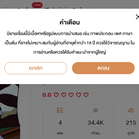
มาใหม่
การ์ตูน
ดรีมแชท
ธัญลิสต์
ค้นหา
คำเตือน
นิยายเรื่องนี้มีเนื้อหาหรือรูปแบบการนำเสนอ เช่น ภาพประกอบ เพศ ภาษา
fic noblesse : I L
เป็นต้น ที่อาจไม่เหมาะสมกับผู้อ่านที่อายุต่ำกว่า 18 ปี ควรใช้วิจารณญาน ใน
การอ่านหรือควรได้รับคำแนะนำจากผู้ใหญ่
นายจบมั้ย?
ยกเลิก
ตกลง
นักเขียน:
หมาป่าใต้แสงจันทร์
Y
0.0
4
34.4K
215
ตอน
เข้าชม
ถูกใจ