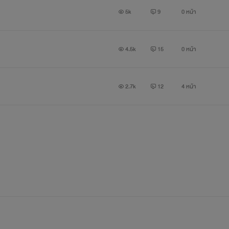
5k
9
0 หน้า
นสาวกท่าน คาดิส เอทราม่า ดิ ไรเซล บ้างยกมือหน่อย~!!!(เอาสั่นๆก็ไ
และคู่ของท่านไรที่ไรท์เลือกเอาไว้คือ~~~~~!!!!!!
4.5k
15
0 หน้า
อดีตองค์ราชันของเผ่าพันธ์ุมนุษย์หมาป่า
2.7k
12
4 หน้า
ท่านลอร์ด มุซากะ คร้าบบ~~~~!!!!(พอเหอะ- -;)
ิคนี้เป็นคู่ของท่านลอร์ดมุซากะกับท่านไรเซลแสนสวยของเรา(โดนอาณา
ส่วนป๋าแฟรงค์ของเราสงสัยจะเป็นได้แค่ติ่ง555+(โดนดาร์คสเปียเสียบ
ะแวะไปแต่งเรื่องอื่นด้วย ขอฝาก fic noblesse yaoi เรื่องนี้ด้วยน
ฝากรูปน่ารักๆไว้ด้วยอิอิ^^