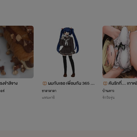
...........................
ไอดีไลน์ผม:okamisung052522 นะคับ
อันนี้ไอดีไลน์อีกอันครับ(เนื่องจากว่าอันเก่ามันเข้าไม่ได้):isaree2545
แอดมาได้ทุกเมื่อนะและอยากทวงนิยายเรื่องไหนก็ทวงมาเลยจ้า
เพราะบางทีเราก็ลืมว่าอันนี้ยังแต่งค้างอยู่แหะๆ
\(^๐^)/
กขี้เกียจและบางทีก็จะไม่ได้มาอัพต่อ
หรือแวะไปอัพเรื่องอื่นต่อด้วย ฉะนั้น อย่าโกรธ
รงจำสีจาง
ผมกับเธอ เพื่อนกัน 365 วั
คันรักที่... เกาห
น
อร์
ชาลาลาลา
บ้านดาว
แฟนตาซี
รักวัยรุ่น
่านไร...ท่านนี่ช่าง(สวย)งามมีสง่าราศีฝุดๆ-.,-(โดนอาณาเขตเลือดสูบ
แต่ไรท์ก็จะพยายามมาอัพให้อ่านกันนะครับ