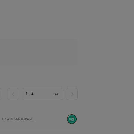
เชิญกดxมุมบนขวามือได้เลยนะครับ
คยอ่าน)
07 พ.ค. 2559 08:45 น.