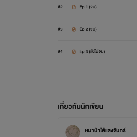
#2
Ep.1 (จบ)
ใครเป็
#3
Ep.2 (จบ)
#4
Ep.3 (ยังไม่จบ)
ถ้าจะให้พูดง่ายๆฟ
เกี่ยวกับนักเขียน
ไรท์อาจจะมาอัพช้านะครับเพราะไรท์จ
หมาป่าใต้แสงจันทร์