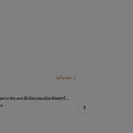
ธนู กรุ๊ปเลือด O
ทับร่าง(ขนาดตัวเราเองยังตกใจ ○ ○!?)
ไรT^T
ดองทุกประเภทเลย
ดูทั้งหมด
นผมมี 4 หลัง เยอะม๊ากมาก)
et to the end รักน้อง ชอบน้อง ต้องเอาให้สุ
Th
ณ์แปรปรวนง่าย เดี๋ยวดีเดี๋ยวร้ายคล้ายคน
x Xeniel)
ร์
หมาป่าใ
Y
เพราะบางวันตอนกลับมาอารมณ์ไรท์จะบูดบ่จอ
จะพยายามมาอัพให้อ่านกันนะครับ