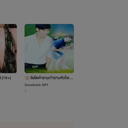
ไรท์เลยนะเพราะแค่นี้ไรท์ก็จะบ้าตายแล้ว
ลี (18+)
สิงโตคำรามกำราบหัวใจเจ้า
ลูกสาวมาเฟีย
เต่าตัวน้อย
Snowblack NPY
D_Book
Y
รักโรแมนติก
)_