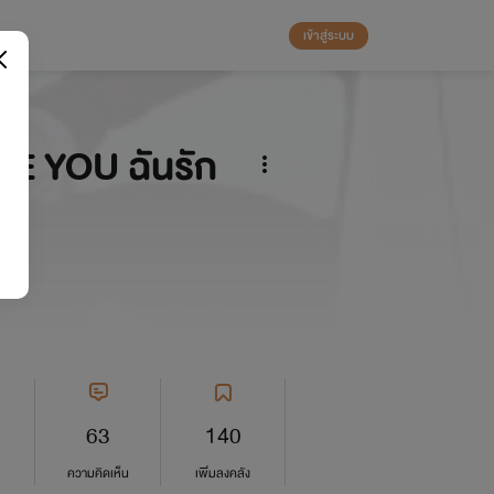
เข้าสู่ระบบ
OVE YOU ฉันรัก
63
140
ความคิดเห็น
เพิ่มลงคลัง