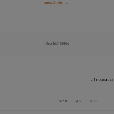
แสดงเพิ่มเติม
แต๊นตะแลนแตนแต่นแต่นแตนแต๊น~~~~~
เรื่องนี้ยังไม่มีรีวิว
มันมาอีกแล้วครับเรื่องใหม่อีกเรื่อง- -;
อะ เรื่องนี้เป็นฟิคนะเจ้าปะเค้อ~แล้วเป็นฟิค yaoi ด้วย ใครไม่ชอบก็
ตอนแรกสุด
ก็เป็นฟิคของเรื่องหนึ่ง ที่พวกเราต้องรู้จักกันดีแน่!(บางคนอาจจะไม่เ
นั่นคือ~~~~!!!!!!
7.1k
14
0 หน้า
NOBLESSE!!!!!!!