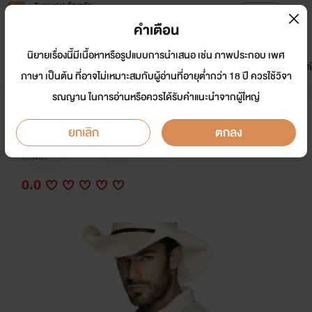
Tunwalai ธัญวลัย
เปิดแอป
เพื่อประสบการณ์ที่ดีกว่าบนมือถือ
คำเตือน
เข้าสู่ระบบ
นิยายเรื่องนี้มีเนื้อหาหรือรูปแบบการนำเสนอ เช่น ภาพประกอบ เพศ
มาใหม่
หน้าแรก
นิยาย
อีบุ๊ก
การ์ตูน
ดรีมแชท
ธัญลิสต์
ภาษา เป็นต้น ที่อาจไม่เหมาะสมกับผู้อ่านที่อายุต่ำกว่า 18 ปี ควรใช้วิจา
รณญาน ในการอ่านหรือควรได้รับคำแนะนำจากผู้ใหญ่
ร้อยไฟ ใจนารี
ยกเลิก
ตกลง
นักเขียน:
ฐิติมา
อีโรติก
0.0