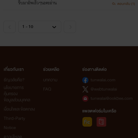
รีบมาอัพเร็วๆนะคะอ่าน
ตอบกลับ (1)
เกี่ยวกับเรา
ช่วยเหลือ
ช่องทางติดต่อ
ธัญวลัยคือ?
บทความ
tunwalai.com
นโยบายการ
FAQ
@webtunwalai
คุ้มครอง
tunwalai@ookbee.com
ข้อมูลส่วนบุคคล
เงื่อนไขและข้อตกลง
แพลตฟอร์มในเครือ
Third-Party
Notice
ดาวน์โหลด