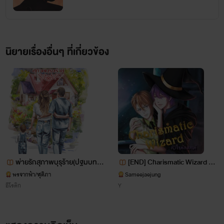
นิยายเรื่องอื่นๆ ที่เกี่ยวข้อง
หวานตา โรจน์วินิจ
สาวโรงงานผู้ตกอับ เนื่องจากเธอถูกโรงงานที่จ้างเธอไล่แบบไม่มี
เหตุผล
แต่ในความไม่มีเหตุผลนั้น กลับได้เข้ามาทำงานในสวนปาล์มแห่ง
นี้
พ่ายรักสุภาพบุรุร้าย(ปฐมบทลิขิ
[END] Charismatic Wizard หัวใ
เธอเป็นผู้หญิงน่ารักที่อยู่ท่ามกลางเหล่าคนงานผู้ชาย และต่าง
ตสวาทนางฟ้า)
จต้องมนต์ [Yaoi 18+]
พรจากฟ้า/ฬุศิภา
Sameejaejung
อีโรติก
Y
เป็นที่รักของ
ทุกคนในสวน ไม่เว้นแม้แต่เจ้าของ