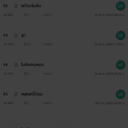
#2
แค่วันเริ่มต้น
563
1
0 หน้า
03 พ.ค. 2559 03:24 น.
#3
รุก
764
2
0 หน้า
03 พ.ค. 2559 17:20 น.
บดินทร์ อัครพาณิชย์
#4
ในห้องของคุณ
746
1
0 หน้า
04 พ.ค. 2559 05:25 น.
นายหัวเจ้าของสวนปาล์ม ผิวเข้ม รูปร่างสูงโปร่ง
อัธญาศัยดี เป็นที่เคารพรักของลูกน้อง แต่หารู้ไม่ว่าลึกๆแล้วเขา
#5
หยุดแค่นี้ก่อน
นั้น
466
1
0 หน้า
06 ธ.ค. 2559 06:26 น.
เป็นเด็กขาดความอบอุ่น เนื่องจากสูญเสียพ่อแม่ไปตั้งแต่ยังเด็ก