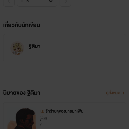
เกี่ยวกับนักเขียน
ฐิติมา
นิยายของ ฐิติมา
ดูทั้งหมด
รักร้ายๆของนายมาเฟีย
ฐิติมา
Y