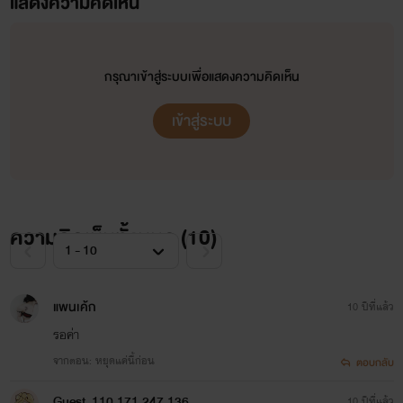
แสดงความคิดเห็น
กรุณาเข้าสู่ระบบเพื่อแสดงความคิดเห็น
เข้าสู่ระบบ
ความคิดเห็นทั้งหมด (
10
)
นิยายเรื่องนี้เป็นเรื่องแรกของไรท์ ขอขยับจากผู้อ่านมาเป็นผู้
แพนเค้ก
10 ปีที่แล้ว
เขียนบ้าง
รอค่า
จากตอน: หยุดแค่นี้ก่อน
ตอบกลับ
หากมีข้อผิดพลาดประการได้ ก็ขออภัยไว้ก่อนเลยนะค่ะ
Guest_110.171.247.136
10 ปีที่แล้ว