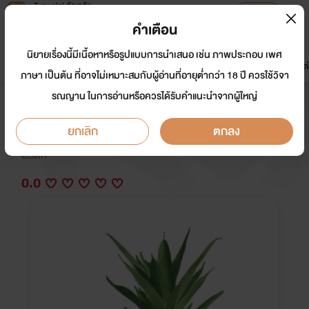
Tunwalai ธัญวลัย
เปิดแอป
เพื่อประสบการณ์ที่ดีกว่าบนมือถือ
คำเตือน
เข้าสู่ระบบ
นิยายเรื่องนี้มีเนื้อหาหรือรูปแบบการนำเสนอ เช่น ภาพประกอบ เพศ
มาใหม่
หน้าแรก
นิยาย
อีบุ๊ก
การ์ตูน
ดรีมแชท
ธัญลิสต์
ภาษา เป็นต้น ที่อาจไม่เหมาะสมกับผู้อ่านที่อายุต่ำกว่า 18 ปี ควรใช้วิจา
รณญาน ในการอ่านหรือควรได้รับคำแนะนำจากผู้ใหญ่
ปิดปรับปรุง
ยกเลิก
ตกลง
นักเขียน:
supidada
อีโรติก
0.0