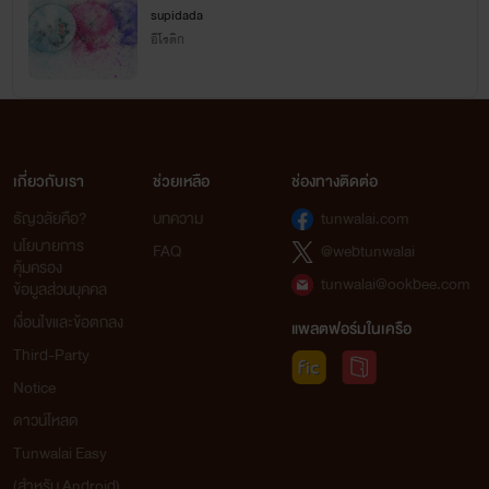
supidada
อีโรติก
เกี่ยวกับเรา
ช่วยเหลือ
ช่องทางติดต่อ
ธัญวลัยคือ?
บทความ
tunwalai.com
นโยบายการ
FAQ
@webtunwalai
คุ้มครอง
tunwalai@ookbee.com
ข้อมูลส่วนบุคคล
เงื่อนไขและข้อตกลง
แพลตฟอร์มในเครือ
Third-Party
Notice
ดาวน์โหลด
Tunwalai Easy
(สำหรับ Android)