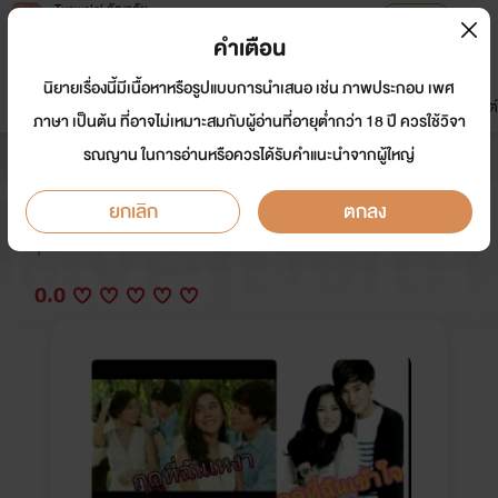
Tunwalai ธัญวลัย
เปิดแอป
เพื่อประสบการณ์ที่ดีกว่าบนมือถือ
คำเตือน
เข้าสู่ระบบ
นิยายเรื่องนี้มีเนื้อหาหรือรูปแบบการนำเสนอ เช่น ภาพประกอบ เพศ
มาใหม่
หน้าแรก
นิยาย
อีบุ๊ก
การ์ตูน
ดรีมแชท
ธัญลิสต์
ภาษา เป็นต้น ที่อาจไม่เหมาะสมกับผู้อ่านที่อายุต่ำกว่า 18 ปี ควรใช้วิจา
รณญาน ในการอ่านหรือควรได้รับคำแนะนำจากผู้ใหญ่
Kiss My Love ฤดูแห่งรัก
ยกเลิก
ตกลง
นักเขียน:
ฝันและใฝ่
Y
0.0