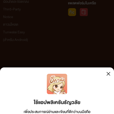
เงื่อนไขและข้อตกลง
แพลตฟอร์มในเครือ
Third-Party
Notice
ดาวน์โหลด
Tunwalai Easy
(สำหรับ Android)
ข้อความที่ท่านได้อ่านจากเว็บไซต์นี้เกิดจากการเขียนโดยสาธารณชนและเผยแพร่โดยอัตโนมัติ ผู้ดูแล
เว็บไซต์แห่งนี้ไม่ได้เห็นด้วยและไม่ขอรับผิดชอบต่อข้อความใดๆ ทั้งสิ้น ดังนั้นผู้อ่านทุกท่านโปรดใช้
วิจารณญาณในการกลั่นกรองด้วยตนเอง และหากท่านพบข้อความใดๆ ที่ขัดต่อกฎหมายและศีลธรรม
กรุณาแจ้งมาที่ tunwalai@ookbee.com เพื่อทีมงานจะได้ดำเนินการในทันที ทั้งนี้ ทางเว็บไซต์ขอสงวน
ลิขสิทธิ์ตามพระราชบัญญัติลิขสิทธิ์ (ฉบับเพิ่มเติม) พ.ศ.2558
ใช้แอปพลิเคชันธัญวลัย
เพื่อประสบการณ์อ่านและเขียนที่ดีกว่าบนมือถือ