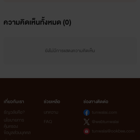
ความคิดเห็นทั้งหมด (
0
)
ยังไม่มีการแสดงความคิดเห็น
เกี่ยวกับเรา
ช่วยเหลือ
ช่องทางติดต่อ
'บีบี สาวหล่อสุดจี๊ดคารมดีเยี่ยมเธอถูกคนรักทิ้งไปกับชาย
ธัญวลัยคือ?
บทความ
tunwalai.com
หนุ่มอย่างไม่ใยดี เธอเสียใจอยู่พักนึงก็เริ่มกลับมาเป็นคน
นโยบายการ
FAQ
@webtunwalai
คุ้มครอง
เดิม'*อย่างบีบีเจ็บกว่านี้มีอีกไหม*
tunwalai@ookbee.com
ข้อมูลส่วนบุคคล