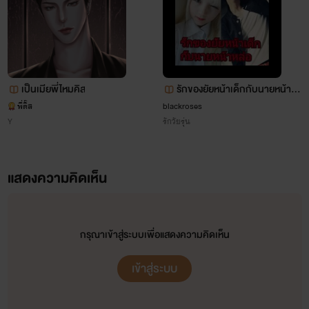
'ไวน์ สาวหล่อมาดนิ่งผู้ที่ยังรอคอยความรักครั้งเก่าจะหวน
กลับมาอีกครั้งแม้ว่าเธอจะรอมานานกว่าสามปีแล้วก็ตาม'*คนเรา
มีสิ่งที่รอคอยต่างกันเสมอ*
เป็นเมียพี่ไหมคิส
รักของยัยหน้าเด็กกับนายหน้าห
ล่อ
พี่ติ๊ส
blackroses
Y
รักวัยรุ่น
แสดงความคิดเห็น
กรุณาเข้าสู่ระบบเพื่อแสดงความคิดเห็น
เข้าสู่ระบบ