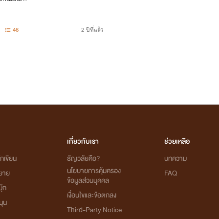
46
2 ปีที่แล้ว
เกี่ยวกับเรา
ช่วยเหลือ
กเขียน
ธัญวลัยคือ?
บทความ
นโยบายการคุ้มครอง
ิยาย
FAQ
ข้อมูลส่วนบุคคล
ุ๊ก
เงื่อนไขและข้อตกลง
นุน
Third-Party Notice