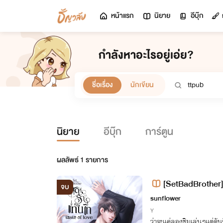
หน้าแรก
นิยาย
อีบุ๊ก
กำลังหาอะไรอยู่เอ่ย?
ชื่อเรื่อง
นักเขียน
นิยาย
อีบุ๊ก
การ์ตูน
ผลลัพธ์
1
รายการ
[SetBadBrother] 
จบ
e
sunflower
Y
ว่าจะแค่ลองชิมเล่นๆแต่ดันร