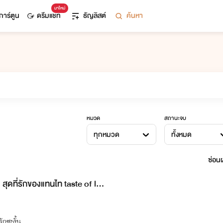
มาใหม่
การ์ตูน
ดรีมแชท
ธัญลิสต์
ค้นหา
หมวด
สถานะจบ
ทุกหมวด
ทั้งหมด
ซ่อนผ
สุดที่รักของแทนไท taste of lov
ักซะงั้น...