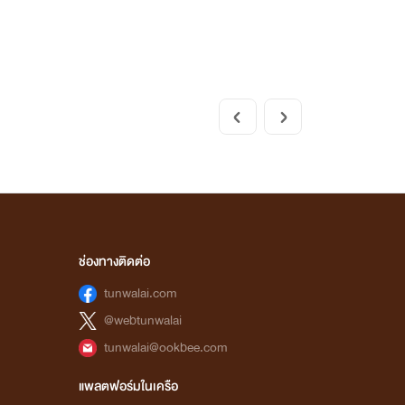
ช่องทางติดต่อ
tunwalai.com
@webtunwalai
tunwalai@ookbee.com
แพลตฟอร์มในเครือ