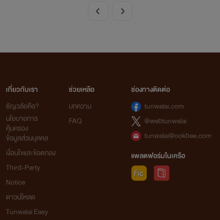
เกี่ยวกับเรา
ช่วยเหลือ
ช่องทางติดต่อ
ธัญวลัยคือ?
บทความ
tunwalai.com
นโยบายการ
FAQ
@webtunwalai
คุ้มครอง
tunwalai@ookbee.com
ข้อมูลส่วนบุคคล
เงื่อนไขและข้อตกลง
แพลตฟอร์มในเครือ
Third-Party
Notice
ดาวน์โหลด
Tunwalai Easy