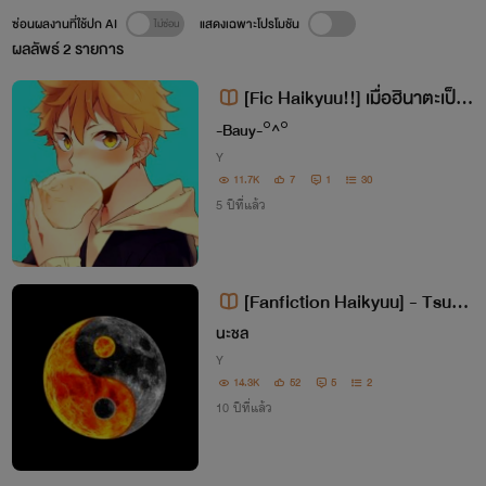
ซ่อนผลงานที่ใช้ปก AI
แสดงเฉพาะโปรโมชัน
ผลลัพธ์
2
รายการ
[Fic Haikyuu!!] เมื่อฮินาตะเป็น
ผู้จัดการทีม
-Bauy-°^°
Y
11.7K
7
1
30
5 ปีที่แล้ว
[Fanfiction Haikyuu] - Tsuki
Hina - (yaoi)
นะชล
Y
14.3K
52
5
2
10 ปีที่แล้ว