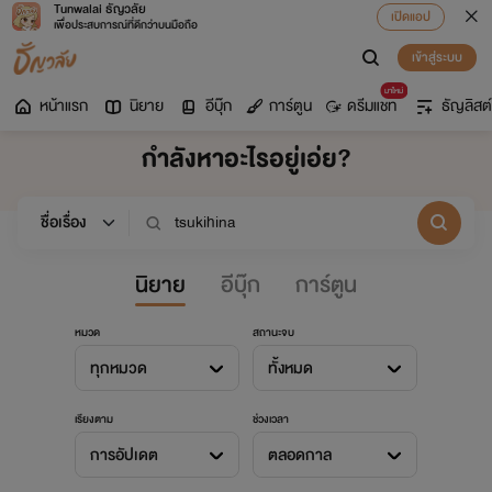
Tunwalai ธัญวลัย
เปิดแอป
เพื่อประสบการณ์ที่ดีกว่าบนมือถือ
เข้าสู่ระบบ
มาใหม่
หน้าแรก
นิยาย
อีบุ๊ก
การ์ตูน
ดรีมแชท
ธัญลิสต์
กำลังหาอะไรอยู่เอ่ย?
นิยาย
อีบุ๊ก
การ์ตูน
หมวด
สถานะจบ
ทุกหมวด
ทั้งหมด
เรียงตาม
ช่วงเวลา
การอัปเดต
ตลอดกาล