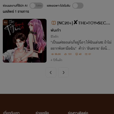
ซ่อนผลงานที่ใช้ปก AI
แสดงเฉพาะโปรโมชัน
ผลลัพธ์
1
รายการ
[NC20+]✘THE•TOY•SECRE
จบ
T▶เล่นรัก✘ [พระเอกสายแบดบอ
พันเก้า
อีโรติก
ย]
"เป็นแค่ของเล่นก็อยู่นิ่งๆ ให้ฉันเล่นซะ ถ้าไม่
อยากพังคามือฉัน" คำว่า 'อันตราย' ยังน้อย
ไปสำหรับเขา... ผู้ชายที่ชื่อ 'สิบทิศ' ขึ้นชื่อว่า
36.6K
131
40
61
ลูกเจ้าป่า... จะไม่ล่าเหยื่อได้ยังไง! [สิบทิศ x
4 ปีที่แล้ว
ควีน] NC20+
เกี่ยวกับเรา
ช่วยเหลือ
ช่องทางติดต่อ