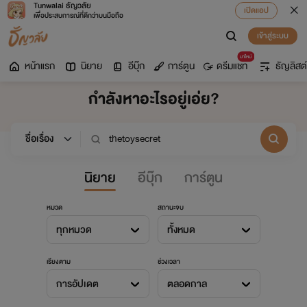
Tunwalai ธัญวลัย
เปิดแอป
เพื่อประสบการณ์ที่ดีกว่าบนมือถือ
เข้าสู่ระบบ
มาใหม่
หน้าแรก
นิยาย
อีบุ๊ก
การ์ตูน
ดรีมแชท
ธัญลิสต์
กำลังหาอะไรอยู่เอ่ย?
นิยาย
อีบุ๊ก
การ์ตูน
หมวด
สถานะจบ
ทุกหมวด
ทั้งหมด
เรียงตาม
ช่วงเวลา
การอัปเดต
ตลอดกาล