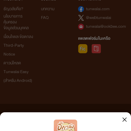
ธัญวลัยคือ?
บทความ
tunwalai.com
นโยบายการ
FAQ
@webtunwalai
คุ้มครอง
tunwalai@ookbee.com
ข้อมูลส่วนบุคคล
เงื่อนไขและข้อตกลง
แพลตฟอร์มในเครือ
Third-Party
Notice
ดาวน์โหลด
Tunwalai Easy
(สำหรับ Android)
ข้อความที่ท่านได้อ่านจากเว็บไซต์นี้เกิดจากการเขียนโดยสาธารณชนและเผยแพร่โดยอัตโนมัติ ผู้ดูแล
เว็บไซต์แห่งนี้ไม่ได้เห็นด้วยและไม่ขอรับผิดชอบต่อข้อความใดๆ ทั้งสิ้น ดังนั้นผู้อ่านทุกท่านโปรดใช้
วิจารณญาณในการกลั่นกรองด้วยตนเอง และหากท่านพบข้อความใดๆ ที่ขัดต่อกฎหมายและศีลธรรม