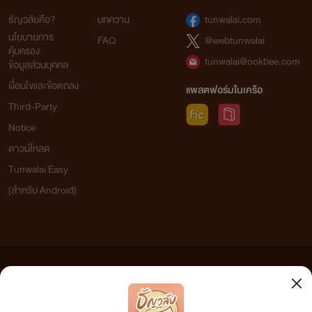
ธัญวลัยคือ?
บทความ
tunwalai.com
นโยบายการ
FAQ
@webtunwalai
คุ้มครอง
tunwalai@ookbee.com
ข้อมูลส่วนบุคคล
เงื่อนไขและข้อตกลง
แพลตฟอร์มในเครือ
Third-Party
Notice
ดาวน์โหลด
Tunwalai Easy
(สำหรับ Android)
ข้อความที่ท่านได้อ่านจากเว็บไซต์นี้เกิดจากการเขียนโดยสาธารณชนและเผยแพร่โดยอัตโนมัติ ผู้ดูแล
เว็บไซต์แห่งนี้ไม่ได้เห็นด้วยและไม่ขอรับผิดชอบต่อข้อความใดๆ ทั้งสิ้น ดังนั้นผู้อ่านทุกท่านโปรดใช้
วิจารณญาณในการกลั่นกรองด้วยตนเอง และหากท่านพบข้อความใดๆ ที่ขัดต่อกฎหมายและศีลธรรม