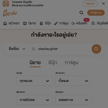
Tunwalai ธัญวลัย
เปิดแอป
เพื่อประสบการณ์ที่ดีกว่าบนมือถือ
เข้าสู่ระบบ
มาใหม่
หน้าแรก
นิยาย
อีบุ๊ก
การ์ตูน
ดรีมแชท
ธัญลิสต์
กำลังหาอะไรอยู่เอ่ย?
นิยาย
อีบุ๊ก
การ์ตูน
หมวด
สถานะจบ
ทุกหมวด
ทั้งหมด
เรียงตาม
ช่วงเวลา
การอัปเดต
ตลอดกาล