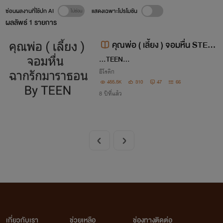
ซ่อนผลงานที่ใช้ปก AI
แสดงเฉพาะโปรโมชัน
ผลลัพธ์
1
รายการ
คุณพ่อ ( เลี้ยง ) จอมหื่น STEP
DAD 20+
...TEEN...
อีโรติก
455.5K
310
47
66
8 ปีที่แล้ว
เกี่ยวกับเรา
ช่วยเหลือ
ช่องทางติดต่อ