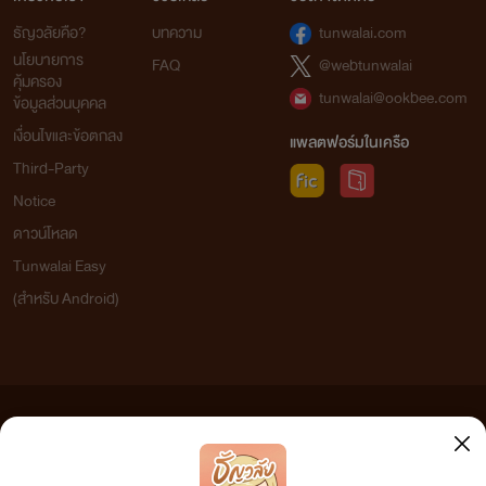
ธัญวลัยคือ?
บทความ
tunwalai.com
นโยบายการ
FAQ
@webtunwalai
คุ้มครอง
tunwalai@ookbee.com
ข้อมูลส่วนบุคคล
เงื่อนไขและข้อตกลง
แพลตฟอร์มในเครือ
Third-Party
Notice
ดาวน์โหลด
Tunwalai Easy
(สำหรับ Android)
ข้อความที่ท่านได้อ่านจากเว็บไซต์นี้เกิดจากการเขียนโดยสาธารณชนและเผยแพร่โดยอัตโนมัติ ผู้ดูแล
เว็บไซต์แห่งนี้ไม่ได้เห็นด้วยและไม่ขอรับผิดชอบต่อข้อความใดๆ ทั้งสิ้น ดังนั้นผู้อ่านทุกท่านโปรดใช้
วิจารณญาณในการกลั่นกรองด้วยตนเอง และหากท่านพบข้อความใดๆ ที่ขัดต่อกฎหมายและศีลธรรม