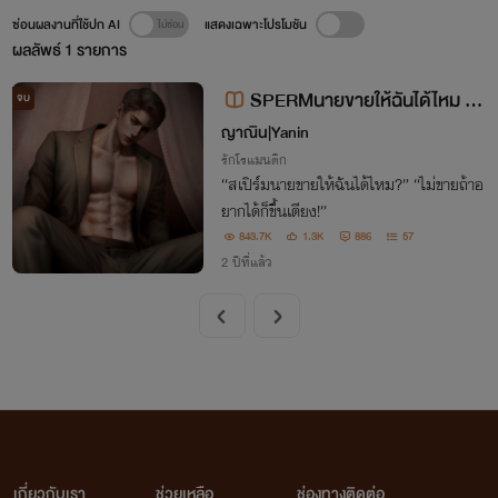
ซ่อนผลงานที่ใช้ปก AI
แสดงเฉพาะโปรโมชัน
ผลลัพธ์
1
รายการ
SPERMนายขายให้ฉันได้ไหม #K
จบ
YLERxLITA
ญาณิน|Yanin
รักโรแมนติก
“สเปิร์มนายขายให้ฉันได้ไหม?” “ไม่ขายถ้าอ
ยากได้ก็ขึ้นเตียง!”
843.7K
1.3K
886
57
2 ปีที่แล้ว
เกี่ยวกับเรา
ช่วยเหลือ
ช่องทางติดต่อ