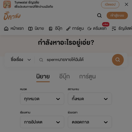
Tunwalai ธัญวลัย
เปิดแอป
เพื่อประสบการณ์ที่ดีกว่าบนมือถือ
เข้าสู่ระบบ
มาใหม่
หน้าแรก
นิยาย
อีบุ๊ก
การ์ตูน
ดรีมแชท
ธัญลิสต์
กำลังหาอะไรอยู่เอ่ย?
นิยาย
อีบุ๊ก
การ์ตูน
หมวด
สถานะจบ
ทุกหมวด
ทั้งหมด
เรียงตาม
ช่วงเวลา
การอัปเดต
ตลอดกาล