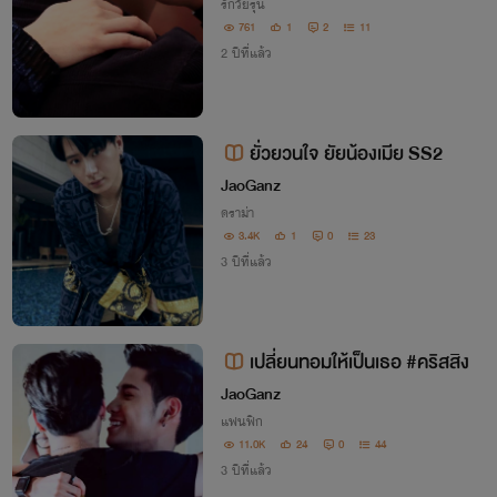
รักวัยรุ่น
761
1
2
11
2 ปีที่แล้ว
ยั่วยวนใจ ยัยน้องเมีย SS2
JaoGanz
ดราม่า
3.4K
1
0
23
3 ปีที่แล้ว
เปลี่ยนทอมให้เป็นเธอ #คริสสิง
JaoGanz
แฟนฟิก
11.0K
24
0
44
3 ปีที่แล้ว