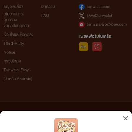
ธัญวลัยคือ?
บทความ
tunwalai.com
นโยบายการ
FAQ
@webtunwalai
คุ้มครอง
tunwalai@ookbee.com
ข้อมูลส่วนบุคคล
เงื่อนไขและข้อตกลง
แพลตฟอร์มในเครือ
Third-Party
Notice
ดาวน์โหลด
Tunwalai Easy
(สำหรับ Android)
ข้อความที่ท่านได้อ่านจากเว็บไซต์นี้เกิดจากการเขียนโดยสาธารณชนและเผยแพร่โดยอัตโนมัติ ผู้ดูแล
เว็บไซต์แห่งนี้ไม่ได้เห็นด้วยและไม่ขอรับผิดชอบต่อข้อความใดๆ ทั้งสิ้น ดังนั้นผู้อ่านทุกท่านโปรดใช้
วิจารณญาณในการกลั่นกรองด้วยตนเอง และหากท่านพบข้อความใดๆ ที่ขัดต่อกฎหมายและศีลธรรม