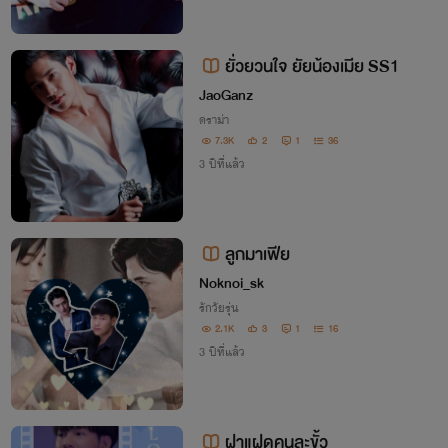
ยั่วยวนใจ​ ยัยน้องเมีย SS1
JaoGanz
ดราม่า
7.3K
2
1
36
3 ปีที่แล้ว
ลูกมาเฟีย
Noknoi_sk
รักวัยรุ่น
2.1K
3
1
16
3 ปีที่แล้ว
ฝาแฝดคนละขั้ว