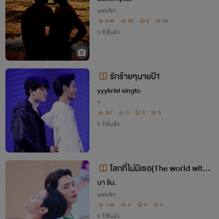
แฟนฟิก
4.4K
30
0
24
5 ปีที่แล้ว
รักร้ายๆนายปี1
yyykrist singto
Y
267
0
0
5
5 ปีที่แล้ว
โลกที่ไม่มีเธอ(The world witho
ut you)
นา รัน.
แฟนฟิก
1.4K
4
0
8
6 ปีที่แล้ว