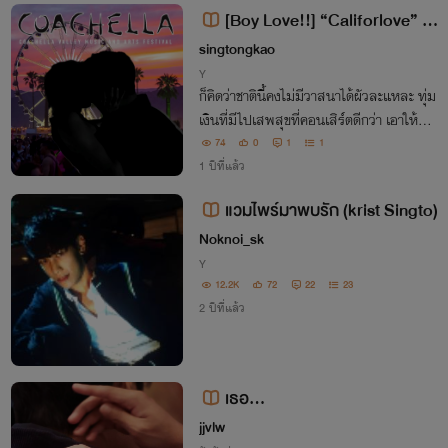
[Boy Love!!] “Califorlove” -
ใครจะไปคิดว่าการไปคอนเสิร์ตจะได้
singtongkao
ผัวอ่ะ!!
Y
ก็คิดว่าชาตินี้คงไม่มีวาสนาได้ผัวละแหละ ทุ่ม
เงินที่มีไปเสพสุขที่คอนเสิร์ตดีกว่า เอาให้มัน
สุดแล้วหยุดที่…
74
0
1
1
1 ปีที่แล้ว
แวมไพร์มาพบรัก (krist Singto)
Noknoi_sk
Y
12.2K
72
22
23
2 ปีที่แล้ว
เธอ...
jjvlw