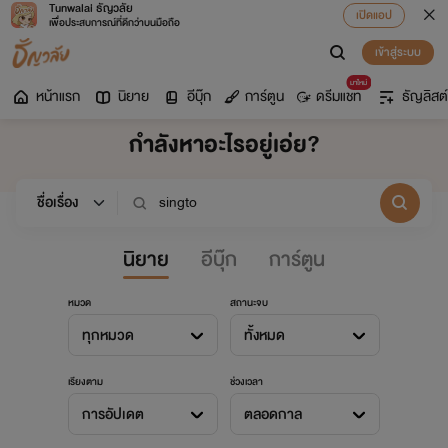
Tunwalai ธัญวลัย
เปิดแอป
เพื่อประสบการณ์ที่ดีกว่าบนมือถือ
เข้าสู่ระบบ
มาใหม่
หน้าแรก
นิยาย
อีบุ๊ก
การ์ตูน
ดรีมแชท
ธัญลิสต์
กำลังหาอะไรอยู่เอ่ย?
นิยาย
อีบุ๊ก
การ์ตูน
หมวด
สถานะจบ
ทุกหมวด
ทั้งหมด
เรียงตาม
ช่วงเวลา
การอัปเดต
ตลอดกาล