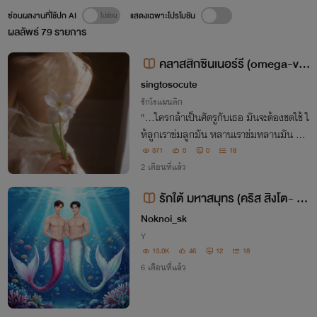
ซ่อนผลงานที่ใช้ปก AI
แสดงเฉพาะโปรโมชัน
ผลลัพธ์
79
รายการ
คลาสสิกซินเนอร์รี (omega-ver
se ชญ)
singtosocute
รักโรแมนติก
"...ใครกล้าเป็นศัตรูกับเธอ มันจะต้องชดใช้ ใ
ห้ลูกเราข่มลูกมัน หลานเราข่มหลานมัน กด
พวกมันอยู่ใต้เท้าเราตลอดไป จากนี้จนจากต
371
0
0
18
าย จะทำให้โลกทั้งใบอิจฉาเธอ"
2 เดือนที่แล้ว
รักใต้ มหาสมุทร (คริส สิงโต- สิง
โต คริส)
Noknoi_sk
Y
13.0K
46
12
18
6 เดือนที่แล้ว