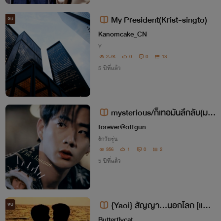
My President(Krist-singto)
จบ
Kanomcake_CN
Y
2.7K
0
0
13
5 ปีที่แล้ว
mysterious/ก็เทอมันลึกลับ(มาเ
ฟีย)
forever@offgun
รักวัยรุ่น
356
1
0
2
5 ปีที่แล้ว
{Yaoi} สัญญา...นอกโลก [แฟน
จบ
ฟิค Krist - Singto] 18+
Butterflycat