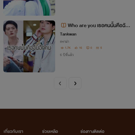
Who are you เธอคนนั้นคือฉันอี
กคน {คริสสิงโต}
Tankwan
ดราม่า
1.7K
16
0
5
6 ปีที่แล้ว
เกี่ยวกับเรา
ช่วยเหลือ
ช่องทางติดต่อ