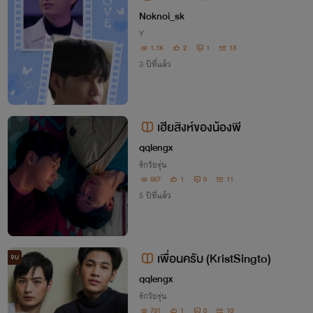
Noknoi_sk
Y
1.1K
2
1
13
3 ปีที่แล้ว
เฮียสิงห์ของน้องพี
qqlengx
รักวัยรุ่น
667
1
0
11
5 ปีที่แล้ว
เพื่อนครับ (KristSingto)
จบ
qqlengx
รักวัยรุ่น
731
1
0
10