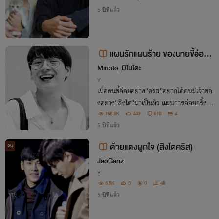
5 ปีที่แล้ว
แผนรักแผนร้าย ของนายขี้อ่อย
[คริสสิง]
Minoto_มิโนโตะ
Y
เมื่อคนขี้อ่อยอย่าง”คริส”อยากได้คนมีเจ้าขอ
งอย่าง”สิงโต”มาเป็นผัว แผนการอ่อยครั้งนี้
จึงเริ่มต้นขึ้น! ...🔞
165.9K
443
610
4
5 ปีที่แล้ว
ด้ายแดงผูกใจ (สิงโตคริส)​
จบ
JaoGanz
Y
5.5K
5
0
48
5 ปีที่แล้ว