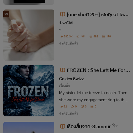
[one short 25+] story of fami
จบ
ly ปล.เรื่องทั้งหมดไม่ได้เกิดขึ้นจริงแ
157CM
ละไม่ควรเกิดขึ้นเลย
Y
335.3K
464
482
170
4 เดือนที่แล้ว
FROZEN : She Left Me For D
ead
Golden Swizz
เรื่องสั้น
My sister let me freeze to death. Then
she wore my engagement ring to the h
ospital. Maya cut across my ski path d
32
0
0
0
eliberately. I know because she stood
4 เดือนที่แล้ว
over me after I crashed and said it: "Yo
เรื่องสั้นจาก Glamour ✨
u always