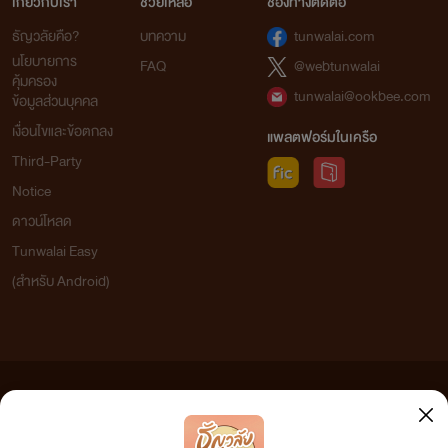
เกี่ยวกับเรา
ช่วยเหลือ
ช่องทางติดต่อ
ธัญวลัยคือ?
บทความ
tunwalai.com
นโยบายการ
FAQ
@webtunwalai
คุ้มครอง
tunwalai@ookbee.com
ข้อมูลส่วนบุคคล
เงื่อนไขและข้อตกลง
แพลตฟอร์มในเครือ
Third-Party
Notice
ดาวน์โหลด
Tunwalai Easy
(สำหรับ Android)
ข้อความที่ท่านได้อ่านจากเว็บไซต์นี้เกิดจากการเขียนโดยสาธารณชนและเผยแพร่โดยอัตโนมัติ ผู้ดูแล
เว็บไซต์แห่งนี้ไม่ได้เห็นด้วยและไม่ขอรับผิดชอบต่อข้อความใดๆ ทั้งสิ้น ดังนั้นผู้อ่านทุกท่านโปรดใช้
วิจารณญาณในการกลั่นกรองด้วยตนเอง และหากท่านพบข้อความใดๆ ที่ขัดต่อกฎหมายและศีลธรรม