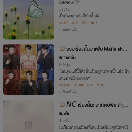
Glamour ✨
เรื่องสั้น
เป็นนิยาย อะไรก็เกิดขึ้นได้
247
0
1
1
4 เดือนที่แล้ว
รวมเรื่องสั้นมาเฟีย Mafia​ short​
จบ
story​
สกายควีน
รักวัยรุ่น
“โดนจูบแค่นี้ก็ตัวสั่นเป็นลูกนกตกน้ำแล้ว ถ้า
โดนเอาจะไหวเหรอ”
91.6K
404
6
65
4 เดือนที่แล้ว
𝘕𝘊 เรื่องสั้น: อาทิตย์พีช สีกุห
จบ
ลาบ
สมพีช
เรื่องสั้น
วงเวียนกลางเมืองที่เคยเป็นเพียงจุดนัดพบใ