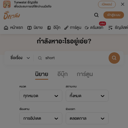
Tunwalai ธัญวลัย
เปิดแอป
เพื่อประสบการณ์ที่ดีกว่าบนมือถือ
เข้าสู่ระบบ
มาใหม่
หน้าแรก
นิยาย
อีบุ๊ก
การ์ตูน
ดรีมแชท
ธัญลิสต์
กำลังหาอะไรอยู่เอ่ย?
นิยาย
อีบุ๊ก
การ์ตูน
หมวด
สถานะจบ
ทุกหมวด
ทั้งหมด
เรียงตาม
ช่วงเวลา
การอัปเดต
ตลอดกาล