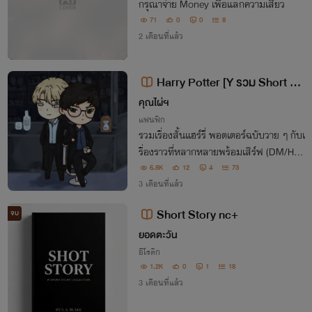
กรุณาจ่าย Money เพื่อแลกความเสียว
71
0
0
8
2 เดือนที่แล้ว
Harry Potter [Y รวม Short Fi
c] Finally we are in love
คุณไผ่ฯ
แฟนฟิก
รวมเรื่องสั้นแฮร์รี่ พอตเตอร์ฉบับวาย ๆ กับเ
รื่องราวที่หลากหลายพร้อมเสิร์ฟ (DM/HP
HP/DM SS/SB)
6.8K
12
4
73
3 เดือนที่แล้ว
Short Story nc+
จบ
ยอดตะวัน
อีโรติก
1.2K
0
1
18
3 เดือนที่แล้ว