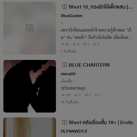
Short 12_ทวงรักไอ้เด็กแสบ [อ่า
จบ
นฟรี! จบแล้ว]
BlueGusten
Y
เพราะใจร้อนเผลอทำร้ายความรู้สึกของ "เจ็
ม" จน "เดลต้า" ถึงกับนั่งไม่ติด เมื่อเจ็มคนนี้
ไม่ใช่แค่ช่างเทคนิคมือหนึ่งของอู่ แต่ยังพ่วง
96
0
0
4
ตำแหน่งแฟนลับๆ ของเขา คนที่เดลต้านั้นรั
7 วันที่แล้ว
กและจะไม่ยอมเสียไปเป็นอันขาด
BLUE CHARTERS
siena09
เรื่องสั้น
ระวังจะตกหลุม
102
0
0
1
16 วันที่แล้ว
Short คลังเรื่องสั้น 18+ | Erotic
RLYNNWDYZ