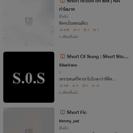
Short fiction on sex | NA
กำไลมาศ
อีโรติก
ตัดจบในตอนเดียว
6.5K
2
2
7
2 เดือนที่แล้ว
Short Of Song : Short Storie
s Inspired by Songs
SilasVane
Y
เพราะดนตรีพาเราไปไกลกว่าที่คิด...
249
0
0
10
2 เดือนที่แล้ว
Short Fic
kimmy_pat
อีโรติก