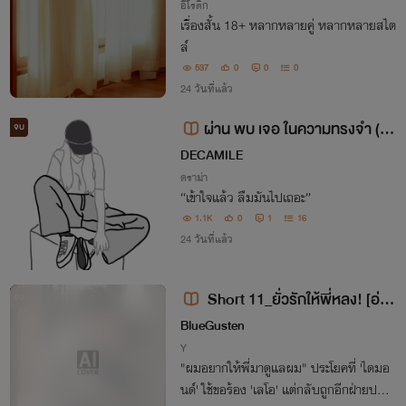
อีโรติก
เรื่องสั้น 18+ หลากหลายคู่ หลากหลายสไต
ล์
537
0
0
0
24 วันที่แล้ว
ผ่าน พบ เจอ ในความทรงจำ (รว
จบ
ม Short Story, Drama, 18+)
DECAMILE
ดราม่า
“เข้าใจแล้ว ลืมมันไปเถอะ”
1.1K
0
1
16
24 วันที่แล้ว
Short 11_ยั่วรักให้พี่หลง! [อ่าน
จบ
ฟรี! จบแล้ว]
BlueGusten
Y
"ผมอยากให้พี่มาดูแลผม" ประโยคที่ 'ไดมอ
นด์' ใช้ขอร้อง 'เลโอ' แต่กลับถูกอีกฝ่ายปฏิเส