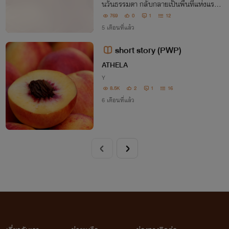
นวันธรรมดา กลับกลายเป็นพื้นที่แห่งแรงดึ
งดูดที่ยากจะต้านทาน เมื่อแสงอาทิตย์สีแดง
769
0
1
12
ฉ่ำเริ่มสาดส่องลงมา พร้อมกับบททดสอบข
5 เดือนที่แล้ว
องความปรารถนาที่ไม่มีวันสิ้นสุด
short story (PWP)
ATHELA
Y
8.5K
2
1
16
6 เดือนที่แล้ว