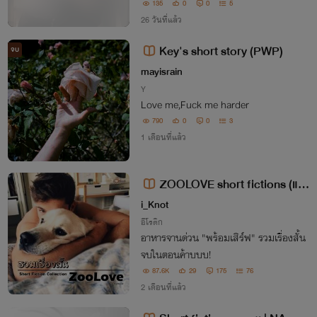
ธ ทำให้หนุ่มหน้าสวยฉายาเพชรประจำคณะ
135
0
0
5
บริหารฯ เสียหน้าจนอยากเอาชนะด้วยการตา
26 วันที่แล้ว
มตื๊อให้เลโอมาเป็นคนของตัวเองให้ได้!!
Key's short story (PWP)
จบ
mayisrain
Y
Love me,Fuck me harder
790
0
0
3
1 เดือนที่แล้ว
ZOOLOVE short fictions (แน
วแปลก 20+) Vol.02
i_Knot
อีโรติก
อาหารจานด่วน "พร้อมเสิร์ฟ" รวมเรื่องสั้น
จบในตอนค้าบบบ!
87.6K
29
175
76
2 เดือนที่แล้ว