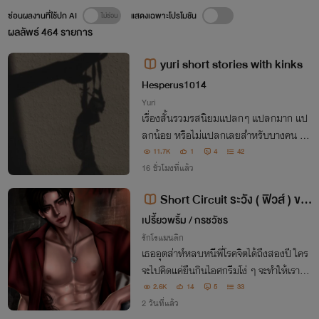
ซ่อนผลงานที่ใช้ปก AI
แสดงเฉพาะโปรโมชัน
ผลลัพธ์
464
รายการ
yuri short stories with kinks
Hesperus1014
Yuri
เรื่องสั้นรวมรสนิยมแปลกๆ แปลกมาก แป
ลกน้อย หรือไม่แปลกเลยสำหรับบางคน yu
ri only
11.7K
1
4
42
16 ชั่วโมงที่แล้ว
Short Circuit ระวัง ( ฟิวส์ ) ขา
ด!
เปรี้ยวพริ้ม / กรชวัชร
รักโรแมนติก
เธออุตส่าห์หลบหนีพี่โรคจิตได้ถึงสองปี ใคร
จะไปคิดแค่ยืนกินไอศกรีมโง่ ๆ จะทำให้เราทั้ง
คู่ได้เจอกันอีกครั้ง
2.6K
14
5
33
2 วันที่แล้ว