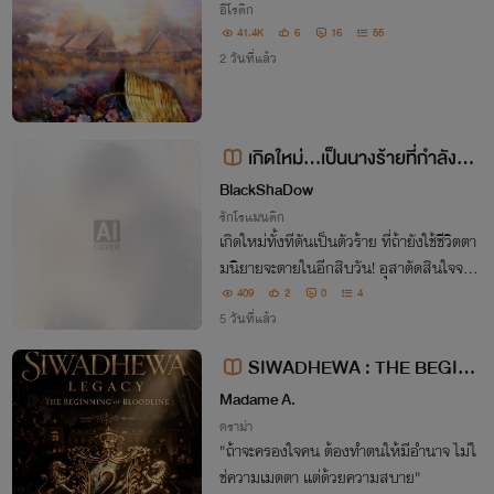
อีโรติก
41.4K
6
16
55
2 วันที่แล้ว
เกิดใหม่…เป็นนางร้ายที่กำลังจะ
ตาย NC20+
BlackShaDow
รักโรแมนติก
เกิดใหม่ทั้งทีดันเป็นตัวร้าย ที่ถ้ายังใช้ชีวิตตา
มนิยายจะตายในอีกสิบวัน! อุสาตัดสินใจจะห
ย่าเพื่อหนีไปเลี้ยงแมวที่ชนบท แต่ดูเหมือนจ
409
2
0
4
ะไม่ง่ายเลยเมื่อสามีตัวประกอบสุดเย็นชามัก
5 วันที่แล้ว
ทำให้ฉันน้ำลายหกจนอยากจบกด!
SIWADHEWA : THE BEGINI
NG OF BLOODLINE part2 - "BO
Madame A.
UND TO THE SHADOW" ตระกูล
ดราม่า
"ถ้าจะครองใจคน ต้องทำตนให้มีอำนาจ ไม่ใ
ศิวเทวา:อรุณแห่งศิวเทวา ภาค 2 ตอ
ช่ความเมตตา แต่ด้วยความสบาย"