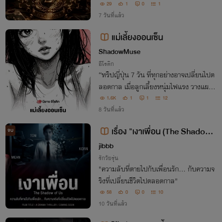
น “เงาอำนาจ”
29
1
0
1
7 วันที่แล้ว
แม่เลี้ยงออนเซ็น
ShadowMuse
อีโรติก
“ทริปญี่ปุ่น 7 วัน ที่ทุกอย่างอาจเปลี่ยนไปต
ลอดกาล เมื่อลูกเลี้ยงหนุ่มไฟแรง วางแผนค
รอบครองหัวใจและความใกล้ชิดของแม่เลี้ยง
1.6K
1
1
12
สาวสวย โดยที่พ่อไม่รู้เรื่อง... ความปรารถน
8 วันที่แล้ว
าที่ถูกกดไว้จะระเบิดออกมา
เรื่อง "เงาเพื่อน (The Shadow
จบ
of Us)"
jibbb
รักวัยรุ่น
"ความลับที่ตายไปกับเพื่อนรัก... กับความจ
ริงที่เปลี่ยนชีวิตไปตลอดกาล"
58
0
0
10
10 วันที่แล้ว