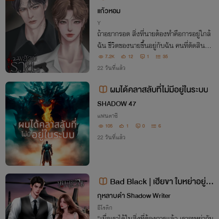
w Tiger
แก้วหอม
Y
ถ้าอยากรอด สิ่งที่นายต้องทำคือการอยู่ใกล้
ฉัน ชีวิตของนายขึ้นอยู่กับฉัน คนที่ตัดสินคว
ามเป็นความตายนายได้ คือฉันคนเดียว จำเอ
7.2K
12
1
35
าไว้ โซเรน แวนซ์เดอร์
22 วันที่แล้ว
ผมได้คลาสลับที่ไม่มีอยู่ในระบบ
SHADOW 47
แฟนตาซี
105
1
0
6
22 วันที่แล้ว
Bad Black | เฮียขา ใบหย่าอยู่ไห
น
กุหลาบดำ Shadow Writer
อีโรติก
"เมื่อเราได้ในสิ่งที่ต้องการแล้ว เราจะหย่ากัน