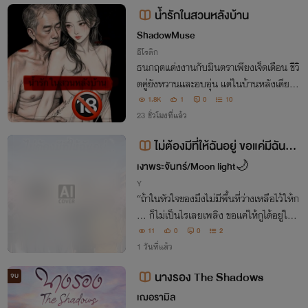
น้ำรักในสวนหลังบ้าน
ShadowMuse
อีโรติก
ธนกฤตแต่งงานกับมินตราเพียงเจ็ดเดือน ชีวิ
ตคู่ยังหวานและอบอุ่น แต่ในบ้านหลังเดียวกั
น มีสายตาอีกคู่ที่คอยจ้องมองลูกสะใภ้ทุกเช้
1.8K
1
0
10
า และมีผ้าเช็ดตัวผืนหนึ่งที่ถูกหยิบขึ้นดมในค
23 ชั่วโมงที่แล้ว
วามมืดทุกคืน
ไม่ต้องมีที่ให้ฉันอยู่ ขอแค่มีฉันอยู่
ก็พอ Hold Me In Your Shadow
เงาพระจันทร์/Moon light🌙
Y
​“ถ้าในหัวใจของมึงไม่มีพื้นที่ว่างเหลือไว้ให้ก
ู… ก็ไม่เป็นไรเลยเพลิง ขอแค่ให้กูได้อยู่ในชีวิ
ตมึงต่อไป ในฐานะอะไรก็ได้… แค่นั้นก็เกินพ
11
0
0
2
อแล้ว”
1 วันที่แล้ว
นางรอง The Shadows
จบ
เฌอรามิล