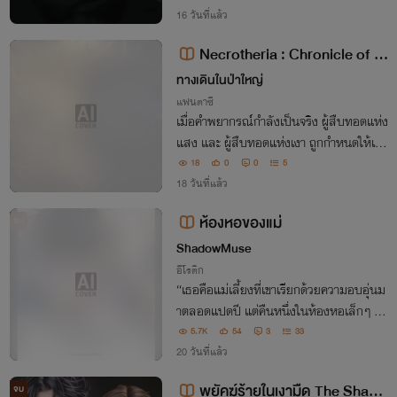
16 วันที่แล้ว
Necrotheria : Chronicle of Li
ght and Shadow
ทางเดินในป่าใหญ่
แฟนตาซี
เมื่อคำพยากรณ์กำลังเป็นจริง ผู้สืบทอดแห่ง
แสง และ ผู้สืบทอดแห่งเงา ถูกกำหนดให้เป็
นศัตรูของโลก แต่เมื่อความจริงถูกเปิดเผย พ
18
0
0
5
วกเขาอาจเป็นความหวังสุดท้ายของเนโครเทเ
18 วันที่แล้ว
รีย ก่อนทุกเผ่าพันธุ์จะสูญสิ้น
ห้องหอของแม่
จบ
ShadowMuse
อีโรติก
“เธอคือแม่เลี้ยงที่เขาเรียกด้วยความอบอุ่นม
าตลอดแปดปี แต่คืนหนึ่งในห้องหอเล็กๆ ที่
ห่างไกล… เธอกลายเป็นผู้หญิงที่เขาอยากก
5.7K
54
3
33
อดมากที่สุด”
20 วันที่แล้ว
พยัคฆ์ร้ายในเงามืด The Shado
จบ