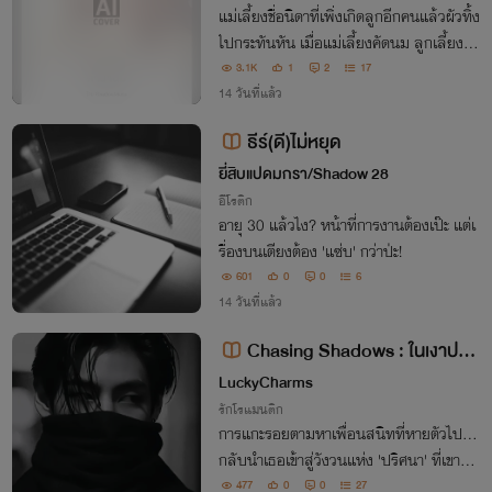
แม่เลี้ยงชื่อนิดาที่เพิ่งเกิดลูกอีกคนแล้วผัวทิ้ง
ไปกระทันหัน เมื่อแม่เลี้ยงคัดนม ลูกเลี้ยงที่
แสนดีจึงเข้าช่วย
3.1K
1
2
17
14 วันที่แล้ว
ธีร์(ดี)ไม่หยุด
ยี่สิบแปดมกรา/Shadow 28
อีโรติก
อายุ 30 แล้วไง? หน้าที่การงานต้องเป๊ะ แต่เ
รื่องบนเตียงต้อง 'แซ่บ' กว่าป่ะ!
601
0
0
6
14 วันที่แล้ว
Chasing Shadows : ในเงาปริศ
นา
LuckyCharms
รักโรแมนติก
การแกะรอยตามหาเพื่อนสนิทที่หายตัวไป...
กลับนำเธอเข้าสู่วังวนแห่ง 'ปริศนา' ที่เขาซ่อ
นไว้
477
0
0
27