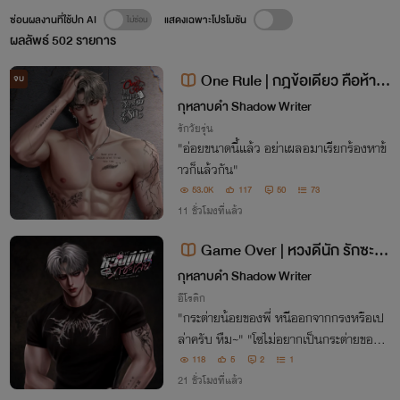
ซ่อนผลงานที่ใช้ปก AI
แสดงเฉพาะโปรโมชัน
ผลลัพธ์
502
รายการ
One Rule | กฎข้อเดียว คือห้าม
จบ
รัก
กุหลาบดำ Shadow Writer
รักวัยรุ่น
"อ่อยขนาดนี้แล้ว อย่าเผลอมาเรียกร้องหาข้
าวก็แล้วกัน"
53.0K
117
50
73
11 ชั่วโมงที่แล้ว
Game Over | หวงดีนัก รักซะเล
ย
กุหลาบดำ Shadow Writer
อีโรติก
"กระต่ายน้อยของพี่ หนีออกจากกรงหรือเป
ล่าครับ หืม~" "โซไม่อยากเป็นกระต่ายของพี่
แล้ว"
118
5
2
1
21 ชั่วโมงที่แล้ว