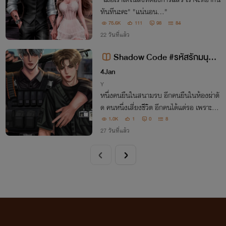
ทันทีนะคะ" "แน่นอน..."
75.6K
111
98
84
22 วันที่แล้ว
Shadow Code #รหัสรักมนุษย์เ
งา
4Jan
Y
หนึ่งคนยืนในสนามรบ อีกคนยืนในห้องผ่าตั
ด คนหนึ่งเสี่ยงชีวิต อีกคนได้แต่รอ เพราะคำ
สัญญาว่า “เพื่อนกัน จะไม่ทิ้งกัน” แต่ถ้าวันห
1.0K
1
0
8
นึ่ง…อีกฝ่ายไม่กลับมา จะทำยังไง
27 วันที่แล้ว