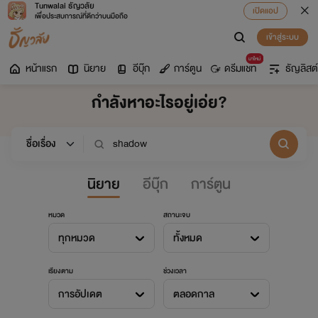
Tunwalai ธัญวลัย
เปิดแอป
เพื่อประสบการณ์ที่ดีกว่าบนมือถือ
เข้าสู่ระบบ
มาใหม่
หน้าแรก
นิยาย
อีบุ๊ก
การ์ตูน
ดรีมแชท
ธัญลิสต์
กำลังหาอะไรอยู่เอ่ย?
นิยาย
อีบุ๊ก
การ์ตูน
หมวด
สถานะจบ
ทุกหมวด
ทั้งหมด
เรียงตาม
ช่วงเวลา
การอัปเดต
ตลอดกาล