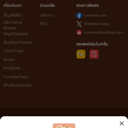
เกี่ยวกับเรา
ช่วยเหลือ
ช่องทางติดต่อ
ธัญวลัยคือ?
บทความ
tunwalai.com
นโยบายการ
FAQ
@webtunwalai
คุ้มครอง
tunwalai@ookbee.com
ข้อมูลส่วนบุคคล
เงื่อนไขและข้อตกลง
แพลตฟอร์มในเครือ
Third-Party
Notice
ดาวน์โหลด
Tunwalai Easy
(สำหรับ Android)
ข้อความที่ท่านได้อ่านจากเว็บไซต์นี้เกิดจากการเขียนโดยสาธารณชนและเผยแพร่โดยอัตโนมัติ ผู้ดูแล
เว็บไซต์แห่งนี้ไม่ได้เห็นด้วยและไม่ขอรับผิดชอบต่อข้อความใดๆ ทั้งสิ้น ดังนั้นผู้อ่านทุกท่านโปรดใช้