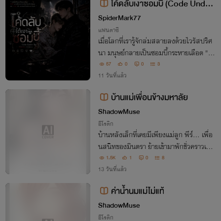
โค้ดลับเงาซอมบี้ (Code Under
the Zombie Shadow)
SpiderMark77
แฟนตาซี
เมื่อโลกที่เรารู้จักล่มสลายลงด้วยไวรัสปริศ
นา มนุษย์กลายเป็นซอมบี้กระหายเลือด "คิ
น" อดีตหน่วยรบพิเศษผู้แกร่งกร้าวและเย็นช
57
0
0
3
า ต้องเอาชีวิตรอดเพียงลำพังด้วยทักษะการ
11 วันที่แล้ว
ต่อสู้สุดอันตราย...
บ้านแม่เพื่อนข้างมหาลัย
ShadowMuse
อีโรติก
บ้านหลังเล็กที่เคยมีเพียงแม่ลูก พีร์… เพื่อ
นสนิทของมินตรา ย้ายเข้ามาพักชั่วคราวเพื่อ
เรียนมหาวิทยาลัยใกล้บ้าน แต่ยิ่งใช้ชีวิตร่วม
1.5K
1
0
8
กันมากขึ้น จริยา ก็ยิ่งรู้สึกว่าความเงียบเหงา
13 วันที่แล้ว
ในใจของเธอกำลังถูกเติมเต็ม
ค่าน้ำนมแม่ไม่แท้
ShadowMuse
อีโรติก