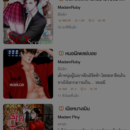
พลย์บอย(4P/NC25+เนื้อหารุนแรง)
MadamRuby
อีโรติก
866.0K
1.0K
2
59
32 นาทีที่แล้ว
หมอผีเพลย์บอย
MadamRuby
อีโรติก
เด็กหนุ่มผู้ไม่อาจฝืนลิขิตฟ้า โชคชะตาขีดเส้น
ทางให้เขากลาายเป็น... หมอผี
628
2
0
23
11 ชั่วโมงที่แล้ว
เมียหมางเมิน
Madam Ploy
ดราม่า