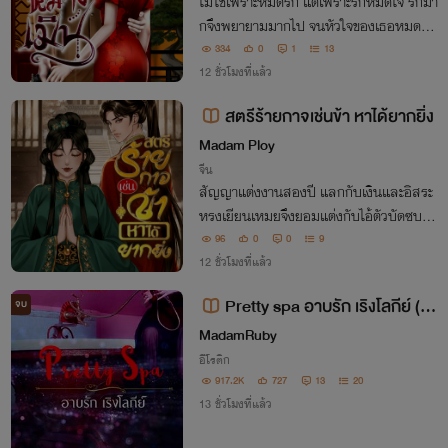
ไม่ใช่เพราะหมดรัก แต่เพราะรักหมดใจ รักมา
กจึงพยายามมากไป จนหัวใจของเธอหมดแร
ง แต่งงานมาสองปี เพ่ยหรงอวี้กลับเป็นได้เ
334
0
1
13
พียงเมียหมางเมินของลู่จิ่นเฉิงเท่านั้น ส่วนเ
12 ชั่วโมงที่แล้ว
ขาเพราะรักมากเช่นกันจึงหมางเมินเธอ
สตรีร้ายกาจเช่นข้า หาได้ยากยิ่ง
Madam Ploy
จีน
สัญญาแต่งงานสองปี แลกกับเงินและอิสระ
หรงเยียนเหมยจึงยอมแต่งกับไอ้ตัวบัดซบ แ
ต่สองปีมาถึง เหตุใดพระสวามีต่ำช้าจึงไม่ยอ
96
0
0
9
มหย่า ตบก็แล้วตีก็แล้ว ไหนเล่าหนังสือหย่า
12 ชั่วโมงที่แล้ว
ของข้า!
Pretty spa อาบรัก เริงโลกีย์ (3
จบ
P/4P)
MadamRuby
อีโรติก
917.2K
727
13
20
13 ชั่วโมงที่แล้ว