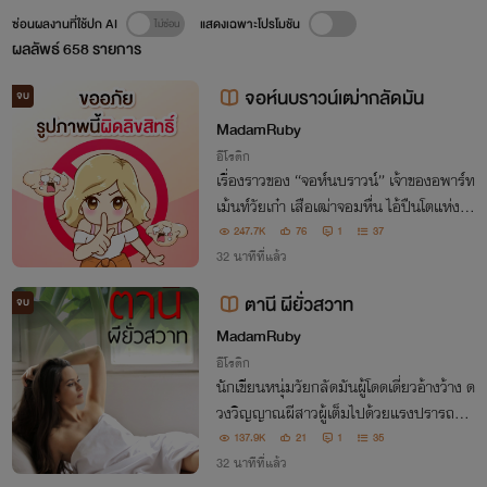
ซ่อนผลงานที่ใช้ปก AI
แสดงเฉพาะโปรโมชัน
ผลลัพธ์
658
รายการ
จอห์นบราวน์เฒ่ากลัดมัน
จบ
MadamRuby
อีโรติก
เรื่องราวของ “จอห์นบราวน์” เจ้าของอพาร์ท
เม้นท์วัยเก๋า เสือเฒ่าจอมหื่น ไอ้ปืนโตแห่งแ
ฮปปี้ๆๆๆๆอพาร์ทเม้นท์
247.7K
76
1
37
32 นาทีที่แล้ว
ตานี ผียั่วสวาท
จบ
MadamRuby
อีโรติก
นักเขียนหนุ่มวัยกลัดมันผู้โดดเดี่ยวอ้างว้าง ด
วงวิญญาณผีสาวผู้เต็มไปด้วยแรงปรารถนา
อันเริงร้อน เมื่อทั้งสองได้ถูกพรหมลิขิตชักพ
137.9K
21
1
35
าให้มาพบกัน… สัมพันธ์สวาทจึงปะทุขึ้น
32 นาทีที่แล้ว