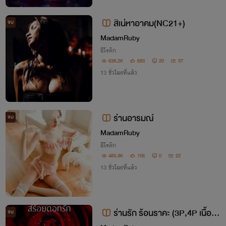
สิเน่หาอาคม(NC21+)
จบ
MadamRuby
อีโรติก
638.2K
683
20
37
13 ชั่วโมงที่แล้ว
ร่านอารมณ์
จบ
MadamRuby
อีโรติก
483.9K
106
0
22
13 ชั่วโมงที่แล้ว
ร่านรัก ร้อนราคะ (3P,4P เนื้อหา
จบ