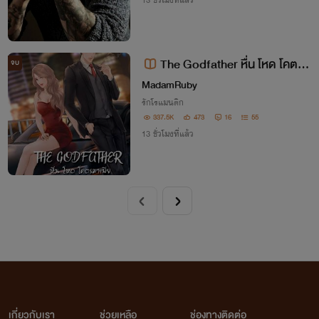
13 ชั่วโมงที่แล้ว
The Godfather หื่น โหด โคตรม
จบ
าเฟีย (เซ็กส์ซาดิสม์/เนื้อหารุนแรง)
MadamRuby
รักโรแมนติก
337.5K
473
16
55
13 ชั่วโมงที่แล้ว
เกี่ยวกับเรา
ช่วยเหลือ
ช่องทางติดต่อ