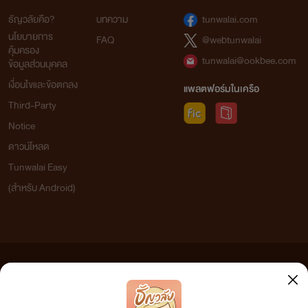
ธัญวลัยคือ?
บทความ
tunwalai.com
นโยบายการ
FAQ
@webtunwalai
คุ้มครอง
tunwalai@ookbee.com
ข้อมูลส่วนบุคคล
เงื่อนไขและข้อตกลง
แพลตฟอร์มในเครือ
Third-Party
Notice
ดาวน์โหลด
Tunwalai Easy
(สำหรับ Android)
ข้อความที่ท่านได้อ่านจากเว็บไซต์นี้เกิดจากการเขียนโดยสาธารณชนและเผยแพร่โดยอัตโนมัติ ผู้ดูแล
เว็บไซต์แห่งนี้ไม่ได้เห็นด้วยและไม่ขอรับผิดชอบต่อข้อความใดๆ ทั้งสิ้น ดังนั้นผู้อ่านทุกท่านโปรดใช้
วิจารณญาณในการกลั่นกรองด้วยตนเอง และหากท่านพบข้อความใดๆ ที่ขัดต่อกฎหมายและศีลธรรม