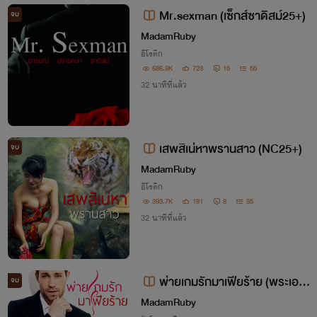
Mr.sexman (เซ็กส์ซาดิสม์25+)
จบ
MadamRuby
อีโรติก
686.9K
723
15
55
32 นาทีที่แล้ว
เสพสิเน่หาพรานสาว (NC25+)
จบ
MadamRuby
อีโรติก
393.7K
181
8
35
32 นาทีที่แล้ว
พ่ายเกมรักมาเฟียร้าย (พระเอก
จบ
หื่นเซ็กส์จัด)
MadamRuby