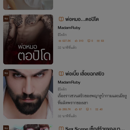
พ่อหมอ...ตอปิโด
จบ
MadamRuby
อีโรติก
627.5K
310
0
63
32 นาทีที่แล้ว
พ่อเบี้ย เลื้อยฉกสยิว
จบ
MadamRuby
อีโรติก
เรื่องราวชวนสยิวของพญางูบ้ากามและเมียงู
ที่ผลัดพรากของเขา
283.7K
67
1
40
32 นาทีที่แล้ว
Sex Scene เซ็กส์ร้ายของนายเ
จบ