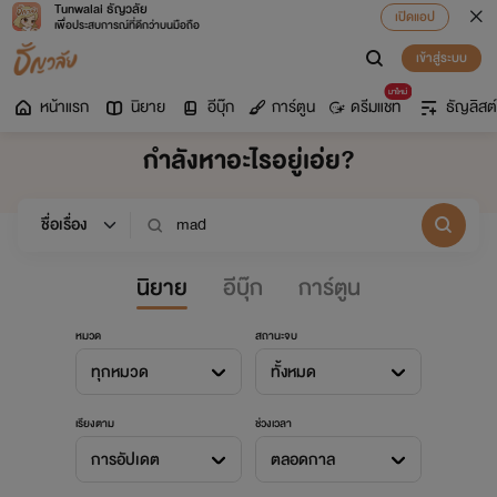
Tunwalai ธัญวลัย
เปิดแอป
เพื่อประสบการณ์ที่ดีกว่าบนมือถือ
เข้าสู่ระบบ
มาใหม่
หน้าแรก
นิยาย
อีบุ๊ก
การ์ตูน
ดรีมแชท
ธัญลิสต์
กำลังหาอะไรอยู่เอ่ย?
นิยาย
อีบุ๊ก
การ์ตูน
หมวด
สถานะจบ
ทุกหมวด
ทั้งหมด
เรียงตาม
ช่วงเวลา
การอัปเดต
ตลอดกาล