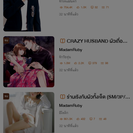
รักโรแมนติก
704.4K
1.0K
32
71
32 นาทีที่แล้ว
CRAZY HUSBAND ผัวเถื่อน
จบ
(SM/NC21+)
MadamRuby
รักวัยรุ่น
1.0M
2.2K
379
98
32 นาทีที่แล้ว
ร่านเริงกับผัวทั้งเจ็ด (SM/3P/4
จบ
P/)
MadamRuby
อีโรติก
861.3K
432
7
48
32 นาทีที่แล้ว