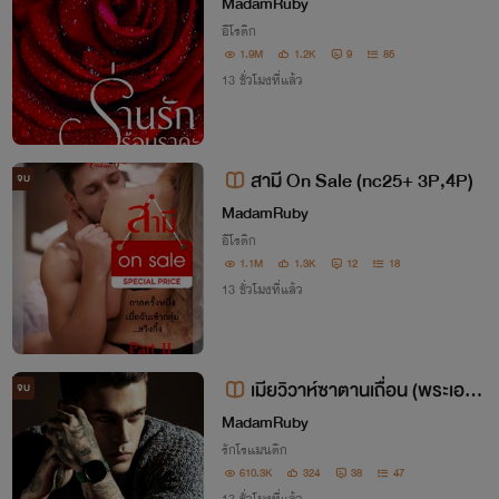
รุนแรง NC25+)
MadamRuby
อีโรติก
1.9M
1.2K
9
85
13 ชั่วโมงที่แล้ว
สามี On Sale (nc25+ 3P,4P)
จบ
MadamRuby
อีโรติก
1.1M
1.3K
12
18
13 ชั่วโมงที่แล้ว
เมียวิวาห์ซาตานเถื่อน (พระเอกหื่
จบ
นโหด)
MadamRuby
รักโรแมนติก
610.3K
324
38
47