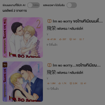
ซ่อนผลงานที่ใช้ปก AI
แสดงเฉพาะโปรโมชัน
ผลลัพธ์
2
รายการ
Im so sorry ขอโทษทีเมียผมดื้อ!
[ภาค 2]
飛荣 เฟยหรง / หลันเซ่อไห่
Y
47.3K
237
141
7
9 ปีที่แล้ว
Im so sorry...ขอโทษทีเมียผมดื้
จบ
อ! [จบแล้ว] แก้คำผิดแล้ว
飛荣 เฟยหรง / หลันเซ่อไห่
Y
1.8M
1.7K
2.5K
41
10 ปีที่แล้ว