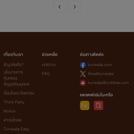
เกี่ยวกับเรา
ช่วยเหลือ
ช่องทางติดต่อ
ธัญวลัยคือ?
บทความ
tunwalai.com
นโยบายการ
FAQ
@webtunwalai
คุ้มครอง
tunwalai@ookbee.com
ข้อมูลส่วนบุคคล
เงื่อนไขและข้อตกลง
แพลตฟอร์มในเครือ
Third-Party
Notice
ดาวน์โหลด
Tunwalai Easy