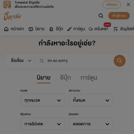
Tunwalai ธัญวลัย
เปิดแอป
เพื่อประสบการณ์ที่ดีกว่าบนมือถือ
เข้าสู่ระบบ
มาใหม่
หน้าแรก
นิยาย
อีบุ๊ก
การ์ตูน
ดรีมแชท
ธัญลิสต์
กำลังหาอะไรอยู่เอ่ย?
นิยาย
อีบุ๊ก
การ์ตูน
หมวด
สถานะจบ
ทุกหมวด
ทั้งหมด
เรียงตาม
ช่วงเวลา
การอัปเดต
ตลอดกาล