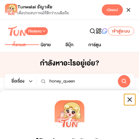
Tunwalai ธัญวลัย
เปิดแอป
เพื่อประสบการณ์ที่ดีกว่าบนมือถือ
Hetero
เข้าสู่ระบบ
ทั้งหมด
นิยาย
อีบุ๊ก
การ์ตูน
กำลังหาอะไรอยู่เอ่ย?
นิยาย
อีบุ๊ก
การ์ตูน
หมวดหมู่
สถานะจบ
ทั้งหมด
ทั้งหมด
เรียงตาม
ช่วงเวลา