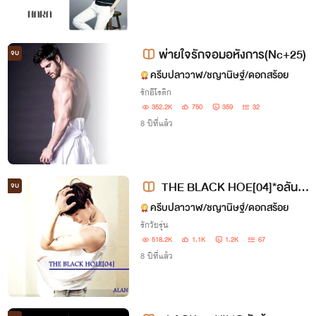
พ่ายใจรักจอมอหังการ(Nc+25)
จบ
ครีบปลาวาฬ/ชญานิษฐ์/ดอกสร้อย
รักอีโรติก
352.2K
750
359
32
8 ปีที่แล้ว
THE BLACK HOE[04]*อลันx
จบ
พลอยใส
ครีบปลาวาฬ/ชญานิษฐ์/ดอกสร้อย
รักวัยรุ่น
518.2K
1.1K
1.2K
67
8 ปีที่แล้ว