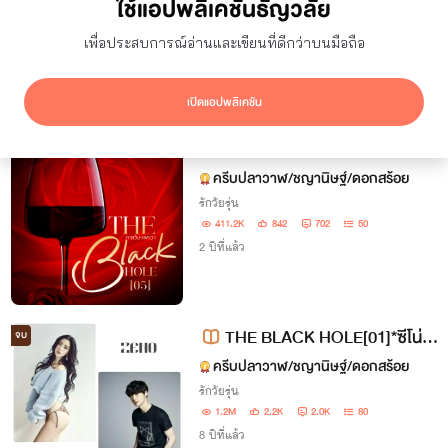
ใช้แอปพลิเคชันธัญวลัย
ยอดเข้าชม
7 วัน
เพื่อประสบการณ์อ่านและเขียนที่ดีกว่าบนมือถือ
ซ่อนผลงานที่ใช้ปก AI
แสดงเฉพาะโปรโมชัน
เปิดแอปพลิเคชัน
ผลลัพธ์
6
รายการ
THE BLACK HOLE[05]คาลวิน
จบ
+แพรวา
ครีบปลาวาฬ/ชญานิษฐ์/ดอกสร้อย
รักวัยรุ่น
411.2K
842
702
50
2 ปีที่แล้ว
THE BLACK HOLE[01]*ซีโน่x
จบ
ณารา
ครีบปลาวาฬ/ชญานิษฐ์/ดอกสร้อย
รักวัยรุ่น
1.2M
2.2K
2.0K
80
8 ปีที่แล้ว