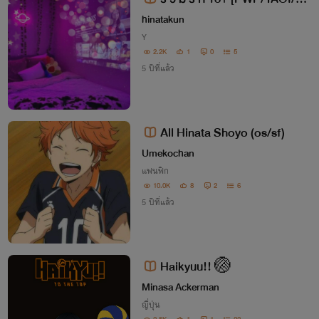
y's Love]
hinatakun
Y
2.2K
1
0
5
5 ปีที่แล้ว
All Hinata Shoyo (os/sf)
Umekochan
แฟนฟิก
10.0K
8
2
6
5 ปีที่แล้ว
Haikyuu!! 🏐
Minasa Ackerman
ญี่ปุ่น