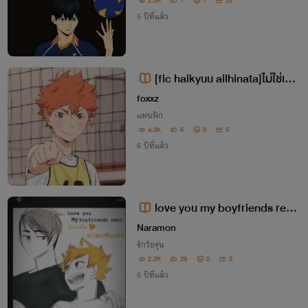
2.5K
1
1
22
5 ปีที่แล้ว
[fic haikyuu allhinata]ไม่ใช่เจ้า
ตัวเล็กนะ
foxxz
แฟนฟิก
4.3K
6
5
5
6 ปีที่แล้ว
love you my boyfriends rent
🧡🖤 || รักนะคับ นายเเฟนเช่า || mi
Naramon
รักวัยรุ่น
ya osamu x hinata
2.2K
28
0
5
6 ปีที่แล้ว