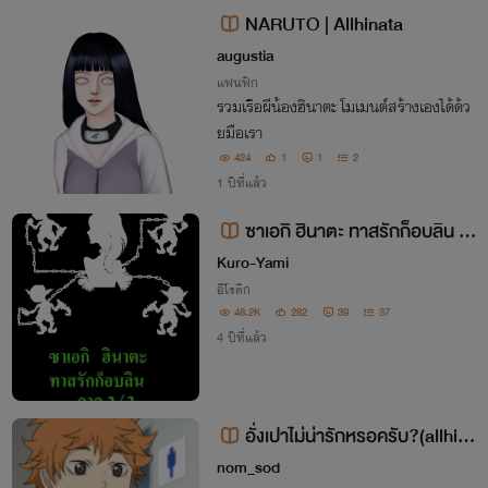
เธอคงต้องลองเสี่ยงดูสักครั้ง
NARUTO | Allhinata
augustia
แฟนฟิก
รวมเรือผีน้องฮินาตะ โมเมนต์สร้างเองได้ด้ว
ยมือเรา
424
1
1
2
1 ปีที่แล้ว
ซาเอกิ ฮินาตะ ทาสรักก็อบลิน ภ
าค 2/2
Kuro-Yami
อีโรติก
48.2K
282
39
37
4 ปีที่แล้ว
อั่งเปาไม่น่ารักหรอครับ?(allhina
ta)
nom_sod