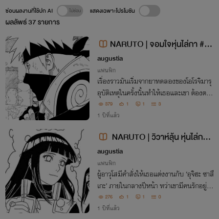
ซ่อนผลงานที่ใช้ปก AI
แสดงเฉพาะโปรโมชัน
ผลลัพธ์
37
รายการ
NARUTO | จอมใจหุ่นไล่กา #Ka
kahina
augustia
แฟนฟิก
เรื่องราวมันเริ่มจากยาทดลองของโอโรจิมารุ
อุบัติเหตุในครั้งนั้นทำให้เธอและเขา ต้องตกอ
ยู่ในสถานการณ์กลืนไม่เข้าคายไม่ออก
379
1
1
3
1 ปีที่แล้ว
NARUTO | วิวาห์ลุ้น หุ่นไล่กาซ่
อนรัก #Kakahina
augustia
แฟนฟิก
ผู้อาวุโสมีคำสั่งให้เธอแต่งงานกับ ‘อุจิฮะ ซาสึ
เกะ’ ภายในกลางปีหน้า ทว่าเขามีคนรักอยู่แ
ล้ว เธอไม่ต้องการทำลายชีวิตคู่คนอื่น และใ
276
1
1
0
นเมื่อ ‘ฮาตาเกะ คาคาชิ’ คือทางเลือกสุดท้าย
1 ปีที่แล้ว