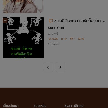
ซาเอกิ ฮินาตะ ทาสรักก็อบลิน ภ
จบ
าค 2 [NC 25+]
Kuro-Yami
แฟนตาซี
42.8K
57
7
39
6 ปีที่แล้ว
เกี่ยวกับเรา
ช่วยเหลือ
ช่องทางติดต่อ