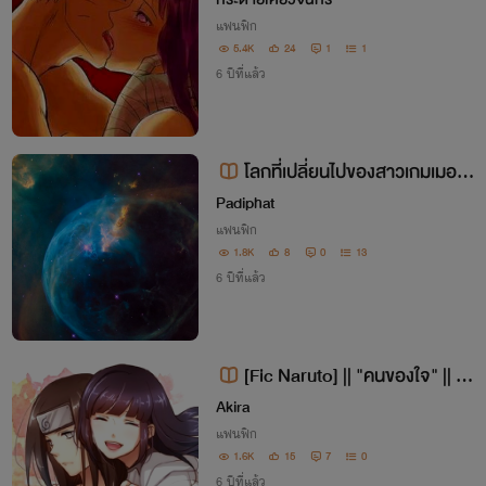
แฟนฟิก
5.4K
24
1
1
6 ปีที่แล้ว
โลกที่เปลี่ยนไปของสาวเกมเมอร์
Padiphat
(ブレンド•s)
แฟนฟิก
1.8K
8
0
13
6 ปีที่แล้ว
[Fic Naruto] || "คนของใจ" || HI
NATA-NEJI
Akira
แฟนฟิก
1.6K
15
7
0
6 ปีที่แล้ว