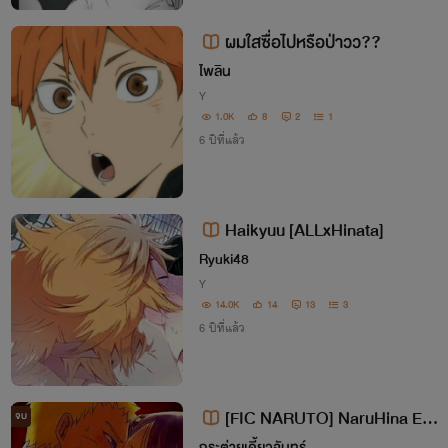
ผมใสซื่อไปหรือป่าวว??
ไพลิน
Y
1.0K
8
2
1
6 ปีที่แล้ว
Haikyuu [ALLxHinata]
Ryuki48
Y
14.0K
14
13
3
6 ปีที่แล้ว
[FIC NARUTO] NaruHina EN
จบ
D
กระต่ายเคี้ยวจันทร์