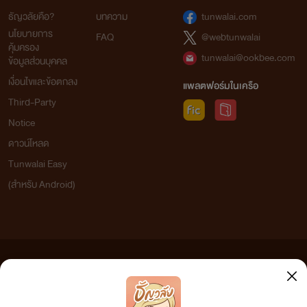
ธัญวลัยคือ?
บทความ
tunwalai.com
นโยบายการ
FAQ
@webtunwalai
คุ้มครอง
tunwalai@ookbee.com
ข้อมูลส่วนบุคคล
เงื่อนไขและข้อตกลง
แพลตฟอร์มในเครือ
Third-Party
Notice
ดาวน์โหลด
Tunwalai Easy
(สำหรับ Android)
ข้อความที่ท่านได้อ่านจากเว็บไซต์นี้เกิดจากการเขียนโดยสาธารณชนและเผยแพร่โดยอัตโนมัติ ผู้ดูแล
เว็บไซต์แห่งนี้ไม่ได้เห็นด้วยและไม่ขอรับผิดชอบต่อข้อความใดๆ ทั้งสิ้น ดังนั้นผู้อ่านทุกท่านโปรดใช้
วิจารณญาณในการกลั่นกรองด้วยตนเอง และหากท่านพบข้อความใดๆ ที่ขัดต่อกฎหมายและศีลธรรม