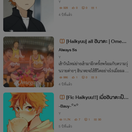
Y
328
0
0
1
4 ปีที่แล้ว
[Haikyuu]​ all ฮินาตะ | Omege
|
Always Ss
Y
เช้าวันใหม่ย่างเข้ามาอีกครั้งพร้อมกับความวุ่
นวาย​ต่างๆ ฮินาตะจะใช้ชีวิตอย่างไร​เมื่อผลตร
วจ​ออกมาว่าเขานั้นคือ โอเมก้าที่มีกลิ่นฟีโรโม
986
1
0
3
ท์​แรงผิดปกติ​
4 ปีที่แล้ว
[Fic Haikyuu!!] เมื่อฮินาตะเป็น
ผู้จัดการทีม
-Bauy-°^°
Y
11.7K
7
1
30
5 ปีที่แล้ว