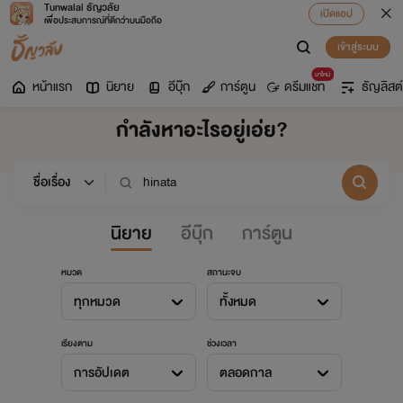
Tunwalai ธัญวลัย
เปิดแอป
เพื่อประสบการณ์ที่ดีกว่าบนมือถือ
เข้าสู่ระบบ
มาใหม่
หน้าแรก
นิยาย
อีบุ๊ก
การ์ตูน
ดรีมแชท
ธัญลิสต์
กำลังหาอะไรอยู่เอ่ย?
นิยาย
อีบุ๊ก
การ์ตูน
หมวด
สถานะจบ
ทุกหมวด
ทั้งหมด
เรียงตาม
ช่วงเวลา
การอัปเดต
ตลอดกาล