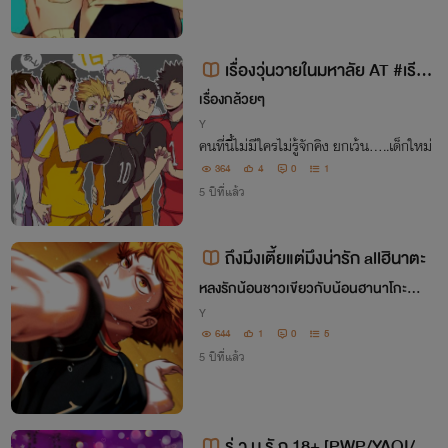
เรื่องวุ่นวายในมหาลัย AT #เรียก
พวกฉันว่าคิง/allhinata
เรื่องกล้วยๆ
Y
คนที่นี้ไม่มีใครไม่รู้จักคิง ยกเว้น.....เด็กใหม่
364
4
0
1
5 ปีที่แล้ว
ถึงมึงเตี้ยแต่มึงน่ารัก allฮินาตะ
หลงรักน้อนชาวเขียวกับน้อนฮานาโกะ🍵
🍵🍩🍩
Y
644
1
0
5
5 ปีที่แล้ว
ร่ ว ม รั ก 18+ [PWP/YAOI/Bo