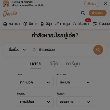
Tunwalai ธัญวลัย
เปิดแอป
เพื่อประสบการณ์ที่ดีกว่าบนมือถือ
เข้าสู่ระบบ
มาใหม่
หน้าแรก
นิยาย
อีบุ๊ก
การ์ตูน
ดรีมแชท
ธัญลิสต์
กำลังหาอะไรอยู่เอ่ย?
นิยาย
อีบุ๊ก
การ์ตูน
หมวด
สถานะจบ
ทุกหมวด
ทั้งหมด
เรียงตาม
ช่วงเวลา
การอัปเดต
ตลอดกาล