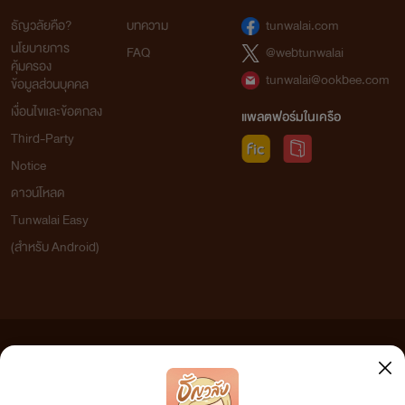
ธัญวลัยคือ?
บทความ
tunwalai.com
นโยบายการ
FAQ
@webtunwalai
คุ้มครอง
tunwalai@ookbee.com
ข้อมูลส่วนบุคคล
เงื่อนไขและข้อตกลง
แพลตฟอร์มในเครือ
Third-Party
Notice
ดาวน์โหลด
Tunwalai Easy
(สำหรับ Android)
ข้อความที่ท่านได้อ่านจากเว็บไซต์นี้เกิดจากการเขียนโดยสาธารณชนและเผยแพร่โดยอัตโนมัติ ผู้ดูแล
เว็บไซต์แห่งนี้ไม่ได้เห็นด้วยและไม่ขอรับผิดชอบต่อข้อความใดๆ ทั้งสิ้น ดังนั้นผู้อ่านทุกท่านโปรดใช้
วิจารณญาณในการกลั่นกรองด้วยตนเอง และหากท่านพบข้อความใดๆ ที่ขัดต่อกฎหมายและศีลธรรม