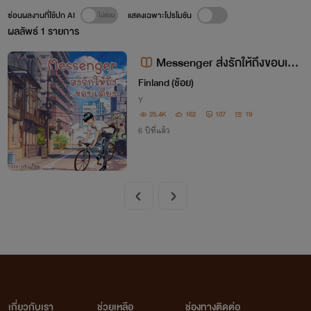
ซ่อนผลงานที่ใช้ปก AI
แสดงเฉพาะโปรโมชัน
ผลลัพธ์
1
รายการ
Messenger ส่งรักให้ถึงขอบเตีย
ง...!!
Finland (ช้อย)
Y
25.4K
162
107
19
6 ปีที่แล้ว
เกี่ยวกับเรา
ช่วยเหลือ
ช่องทางติดต่อ