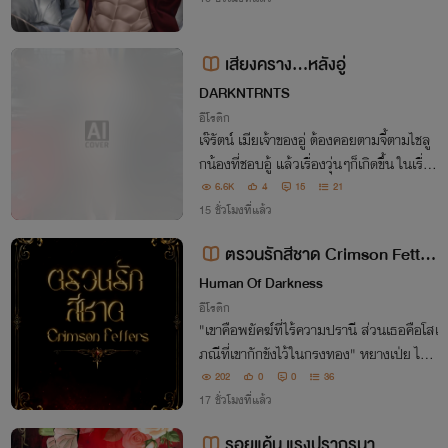
เสียงคราง...หลังอู่
DARKNTRNTS
อีโรติก
เจ๊รัตน์ เมียเจ้าของอู่ ต้องคอยตามจี้ตามไชลู
กน้องที่ชอบอู้ แล้วเรื่องวุ่นๆก็เกิดขึ้น ในเรื่อง
มีถ้อยคำหยาบคาย เหมาะกับผู้ที่อายุเกิน 20
6.6K
4
15
21
ปี ขึ้นไป
15 ชั่วโมงที่แล้ว
ตรวนรักสีชาด Crimson Fetter
s
Human Of Darkness
อีโรติก
"เขาคือพยัคฆ์ที่ไร้ความปรานี ส่วนเธอคือโสเ
ภณีที่เขากักขังไว้ในกรงทอง" หยางเป่ย ไม่เ
คยเชื่อในความรัก เขาเชื่อแค่เพียงอำนาจและ
202
0
0
36
รอยเลือดบนแผ่นหลังของศัตรู แต่ชิงหลี...
17 ชั่วโมงที่แล้ว
นายหญิงที่สายตาว่างเปล่าที่ก้าวเข้าม
รอยแค้น แรงปราถรนา