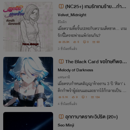
(NC25+) เกมรักเกมร้าย...กำรา
บใจยัยทาสจอมดื้อ
​Velvet_Midnight
อีโรติก
​เมื่อความดื้อรั้นปะทะกับความเด็ดขาด... เกม
รักนี้ใครจะพ่ายแพ้ก่อนกัน?
23.3K
5
0
60
3 ชั่วโมงที่แล้ว
The Black Card ขอโทษทีพอดี
ผมรวย
Melody of Darkness
แฟนตาซี
เมื่อครบกำหนดสัญญาจ้างงาน 3 ปี ‘ศิลา’ เ
ด็กกำพร้าผู้อ่อนแอและยากไร้ก็กลายเป็น ‘ผู้เ
ล่น’ ที่ครอบครองยูนิคสกิล ‘แบล็คการ์ด’ ส
5.1K
9
1
124
กิลที่เป็นเอกสิทธิ์ของผู้ที่ร่ำรวยที่สุดในโลก
4 ชั่วโมงที่แล้ว
อุกกาบาตราคะวิปริต (20+)
Seo Minji