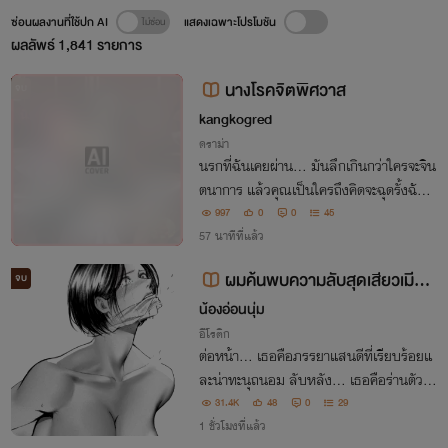
ซ่อนผลงานที่ใช้ปก AI
แสดงเฉพาะโปรโมชัน
ผลลัพธ์
1,841
รายการ
นางโรคจิตพิศวาส
จบ
kangkogred
ดราม่า
นรกที่ฉันเคยผ่าน... มันลึกเกินกว่าใครจะจิน
ตนาการ แล้วคุณเป็นใครถึงคิดจะฉุดรั้งฉันไว
้? 'เขา' จะเป็นผู้ปลดปล่อย หรือจะเป็นคนที่จ
997
0
0
45
ะต้องจมดิ่งลงไปพร้อมกัน... มาค้นหาความ
57 นาทีที่แล้ว
จริงในนรกนี้ไปด้วยกัน
ผมค้นพบความลับสุดเสียวเมียส
จบ
าวกับพี่ชาย
น้องอ่อนนุ่ม
อีโรติก
ต่อหน้า... เธอคือภรรยาแสนดีที่เรียบร้อยแ
ละน่าทะนุถนอม ลับหลัง... เธอคือร่านตัวแ
ม่ในคลิปคาวโลกีย์ที่เซฟอยู่ในคอมพิวเตอร์ข
31.4K
48
0
29
องพี่ชาย!
1 ชั่วโมงที่แล้ว