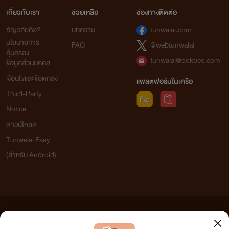
เกี่ยวกับเรา
ช่วยเหลือ
ช่องทางติดต่อ
ธัญวลัยคือ?
บทความ
tunwalai.com
นโยบายการ
FAQ
@webtunwalai
คุ้มครอง
tunwalai@ookbee.com
ข้อมูลส่วนบุคคล
เงื่อนไขและข้อตกลง
แพลตฟอร์มในเครือ
Third-Party
Notice
ดาวน์โหลด
Tunwalai Easy
(สำหรับ Android)
ข้อความที่ท่านได้อ่านจากเว็บไซต์นี้เกิดจากการเขียนโดยสาธารณชนและเผยแพร่โดยอัตโนมัติ ผู้ดูแล
เว็บไซต์แห่งนี้ไม่ได้เห็นด้วยและไม่ขอรับผิดชอบต่อข้อความใดๆ ทั้งสิ้น ดังนั้นผู้อ่านทุกท่านโปรดใช้