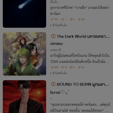
อีโรติก
อุกกาบาตที่นำพา "บางสิ่ง" มามอบให้เหล่า
ชาวโลก
707
1
0
22
6 ชั่วโมงที่แล้ว
The Dark World มหาสงคราม
ออนไลน์กู้ปฐพี (เวอร์ชั่น 70 เปอร์เซ็
ปลายคม
นต์)
แฟนตาซี
มาวินผู้ไม่เคยแพ้ใครในเกม ได้หลุดเข้าไปใน
TDW เกมออนไลน์อันดับหนึ่ง อันเป็นโลกที่
เจ็บจริง ตายจริง ไม่มีปุ่มรีเซ็ตให้กด จากการ
609
8
0
41
เล่นเพื่อสะใจกลายเป็นดิ้นรนเอาชีวิตรอด สุ
6 ชั่วโมงที่แล้ว
ดท้ายเขาจะกลับสู่โลกได้หรือไม่
BOUND TO BURN ผูกผลาญ
รัก
โชวาเฮ♡‧₊˚
Y
"คุณสวมปลอกคอผมได้ จอร์แดน...แต่คุณไ
ม่มีวันล่ามโซ่ 'ตรงนั้น' ของผมได้หรอก" คน