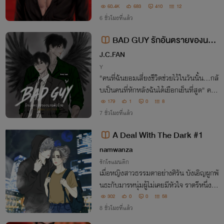
ฟังระบายยิ้มหวานหยดก่อนเอ่ย "ถ้าเฟยเฟย
60.4K
683
410
12
ยังคิดจะใช้มันอยู่จริงๆ ฉันก็คงต้องหาวิธีมา
6 ชั่วโมงที่แล้ว
ล่ามมันไว้แล้วล่ะ"
BAD GUY รักอันตรายของนาย
ตัวร้าย
J.C.FAN
Y
"คนที่ฉันยอมเสี่ยงชีวิตช่วยไว้ในวันนั้น...กลั
บเป็นคนที่หักหลังฉันได้เยือกเย็นที่สูด" ควา
มแค้นคือจุดเริ่มต้น แต่หัวใจ...คือจุดจบของ
179
1
0
8
สงคราม
7 ชั่วโมงที่แล้ว
A Deal With The Dark #1
namwanza
รักโรแมนติก
เมื่อหญิงสาวธรรมดาอย่างศิรัน บังเอิญผูกพั
นธะกับมารหนุ่มผู้ไม่เคยมีหัวใจ ราตรีหนึ่งใต้
แสงตะเกียงวิญญาณ กลับจุดไฟรักที่ทั้งเร่าร้
302
0
0
58
อนและต้องห้าม อยากให้ทุกคนได้ลองอ่านเรื่
8 ชั่วโมงที่แล้ว
องนี้ เขียนเองยังเขินเองเลย