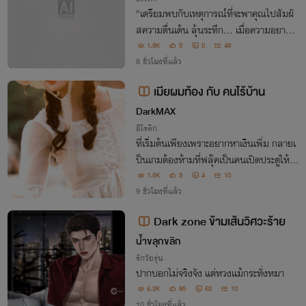
​"เตรียมพบกับเหตุการณ์ที่จะพาคุณไปสัมผั
สความตื่นเต้น ลุ้นระทึก... เมื่อความอยากรู้
อยากเห็นนำพาไปสู่ความลับที่ยากเกินจะถอ
1.8K
5
0
49
นตัว จนคุณอาจจะรู้สึกเหมือนเรื่องราวทั้งห
8 ชั่วโมงที่แล้ว
มดนี้... กำลังเกิดขึ้นกับตัวคุณเอง"🔥🔥
เมียผมท้อง กับ คนไร้บ้าน
DarkMAX
อีโรติก
ที่เริ่มต้นเพียงเพราะอยากหาเงินเพิ่ม กลายเ
ป็นเกมต้องห้ามที่ฟลุ๊คเป็นคนเปิดประตูให้ภ
รรยาตัวเองทีละน้อย... จนชายแก่เก็บของเก่
1.5K
3
4
10
าที่เคยเป็นเพียง “คนดู” ใต้สะพาน กลับกลา
9 ชั่วโมงที่แล้ว
ยเป็นผู้ชายที่เข้ามาเปลี่ยนชีวิตของวิ
Dark zone ข้ามเส้นวิศวะร้าย
น้ำขลุกขลิก
รักวัยรุ่น
ปากบอกไม่จริงจัง แต่หวงแม้กระทั่งหมา
6.2K
85
63
10
10 ชั่วโมงที่แล้ว