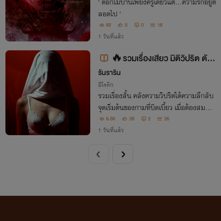
' ดอกไม้บานเพียงครู่เดียวแต่…ความรักอยู่ต
ลอดไป '
82
0
0
18
1 วันที่แล้ว
🔥รวมเรื่องเสียว มิติวิปริต ตัณ
หาหลอน [NC25+]
รันราริน
อีโรติก
รวมเรื่องสั้น คลังความวิปริตใต้ความลึกลับ
จุดเริ่มต้นของกามที่บิดเบี้ยว เมื่อต้องสมสู่กั
บสิ่งที่ไม่ใช่มนุษย์ วิญญาณหิวโหยไม่ได้ต้อง
6.5K
28
2
26
การแค่ลมหายใจ แต่ต้องการ "ความร่าน" ม
1 วันที่แล้ว
าเซ่นสังเวย!