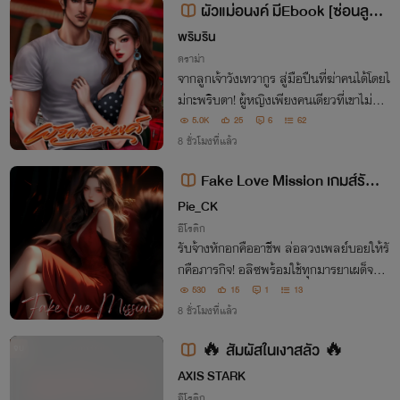
ผัวแม่อนงค์ มีEbook [ซ่อนลูก /
พระเอกเถื่อน / NC20+]
พริมริน
ดราม่า
จากลูกเจ้าวังเทวากูร สู่มือปืนที่ฆ่าคนได้โดยไ
ม่กะพริบตา! ผู้หญิงเพียงคนเดียวที่เขาไม่กล้
าสู้หน้า คือเมียที่ถูกทิ้งไว้เมื่อหกปีก่อน... พ
5.0K
25
6
62
ร้อมลูกชายที่เขาไม่เคยรู้ว่ามี
8 ชั่วโมงที่แล้ว
Fake Love Mission เกมส์รั
ก...ภารกิจลับ
Pie_CK
อีโรติก
รับจ้างหักอกคืออาชีพ ล่อลวงเพลย์บอยให้รั
กคือภารกิจ! อลิซพร้อมใช้ทุกมารยาเผด็จศึก
ออสติน แต่ยิ่งรุกกลับยิ่งรุ่มร้อน ยิ่งใกล้ชิดยิ่
530
15
1
13
งอันตราย... หัวใจหรือร่างกายใครจะยอมสย
8 ชั่วโมงที่แล้ว
บก่อนกัน!
🔥 สัมผัสในเงาสลัว 🔥
จบ
AXIS STARK
อีโรติก