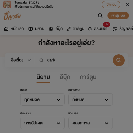
Tunwalai ธัญวลัย
เปิดแอป
เพื่อประสบการณ์ที่ดีกว่าบนมือถือ
เข้าสู่ระบบ
มาใหม่
หน้าแรก
นิยาย
อีบุ๊ก
การ์ตูน
ดรีมแชท
ธัญลิสต์
กำลังหาอะไรอยู่เอ่ย?
นิยาย
อีบุ๊ก
การ์ตูน
หมวด
สถานะจบ
ทุกหมวด
ทั้งหมด
เรียงตาม
ช่วงเวลา
การอัปเดต
ตลอดกาล