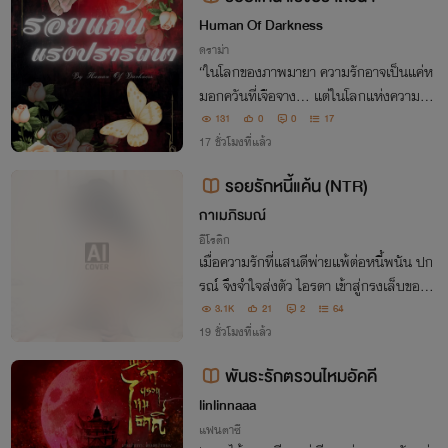
Human Of Darkness
ดราม่า
“ในโลกของภาพมายา ความรักอาจเป็นแค่ห
มอกควันที่เจือจาง... แต่ในโลกแห่งความจริ
ง ความรักคือการโอบกอดและเยียวยากันในวั
131
0
0
17
นที่บอบช้ำ” จากฝันร้ายสิบปีที่ถูกจัดฉากโดย
17 ชั่วโมงที่แล้ว
จินตนาการอันวิปริต สู่บทสรุปแห่งความเข้า
รอยรักหนี้แค้น (NTR)
ใจและ
กาเมภิรมณ์
อีโรติก
เมื่อความรักที่แสนดีพ่ายแพ้ต่อหนี้พนัน ปก
รณ์ จึงจำใจส่งตัว ไอรดา เข้าสู่กรงเล็บของเ
พื่อนสนิทผู้กระหายหิว ทว่าในค่ำคืนที่แสนท
3.1K
21
2
64
รมาน... ความเจ็บปวดกลับถูกแทนที่ด้วยรส
19 ชั่วโมงที่แล้ว
สวาทที่ซ่านสยิวจนถอนตัวไม่ขึ้น
พันธะรักตรวนไหมอัคคี
linlinnaaa
แฟนตาซี