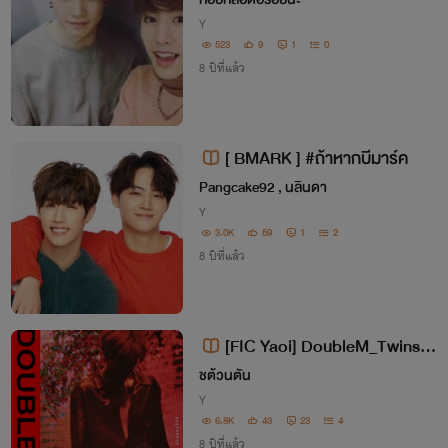
Y
523
9
1
0
8 ปีที่แล้ว
[ BMARK ] #ถ้าหากบีมาร์ค
Pangcake92 , นลินดา
Y
3.0K
59
1
2
8 ปีที่แล้ว
[FIC Yaoi] DoubleM_Twins 2:
3 เราสองสามคน
ชต้วนตัน
Y
6.8K
43
23
4
8 ปีที่แล้ว