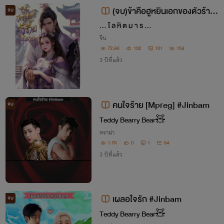
(จบ)ข้าคือฮูหยินเอกของตัวร้ายใ
จบ
นนิยาย[Ebook ใน Mebmarket.co
... โ ล หิ ต ม า ร ...
m]
จีน
72.6K
132
101
154
3 ปีที่แล้ว
คนใจร้าย [Mpreg] #Jinbam
จบ
Teddy️ Bearry​ Bear​🧸
ดราม่า
1.7K
0
1
54
3 ปีที่แล้ว
เผลอใจรัก #Jinbam
จบ
Teddy️ Bearry​ Bear​🧸