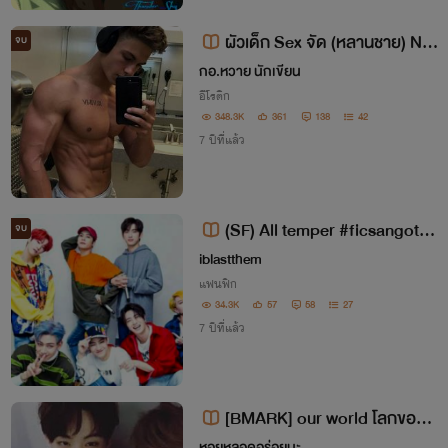
ผัวเด็ก Sex จัด (หลานชาย) Nc
จบ
25++
กอ.หวาย นักเขียน
อีโรติก
348.3K
361
138
42
7 ปีที่แล้ว
(SF) All temper #ficsangot7
จบ
รวมฟิคสั้น
iblastthem
แฟนฟิก
34.3K
57
58
27
7 ปีที่แล้ว
[BMARK] our world โลกของเร
า
หอยหลอดอร่อยนะ