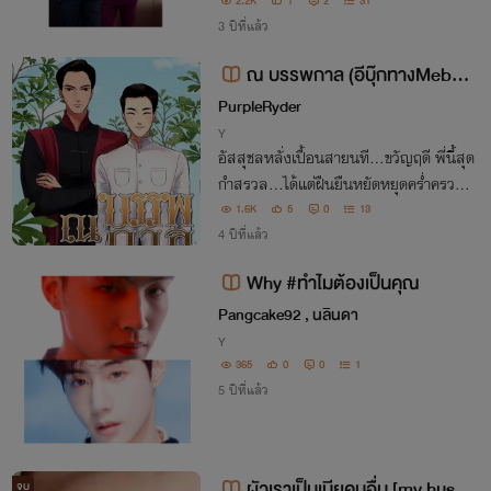
อนแต่งงาน ขอกลับไปหาความรักครั้งแรก
2.2K
1
2
31
3 ปีที่แล้ว
ณ บรรพกาล (อีบุ๊กทางMebma
rket)
PurpleRyder
Y
อัสสุชลหลั่งเปื้อนสายนที...ขวัญฤดี พี่นี้สุด
กำสรวล...ได้แต่ฝืนยืนหยัดหยุดคร่ำครว
ญ...แม้หทัยเจียนจวนจะขาดรอน (อีกบุ๊ก M
1.6K
5
0
13
ebmarket)
4 ปีที่แล้ว
Why #ทำไมต้องเป็นคุณ
Pangcake92 , นลินดา
Y
365
0
0
1
5 ปีที่แล้ว
ผัวเราเป็นเมียคนอื่น [my husba
จบ