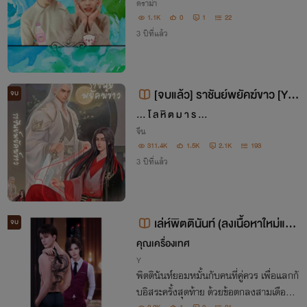
ดราม่า
1.1K
0
1
22
3 ปีที่แล้ว
[จบแล้ว] ราชันย์พยัคฆ์ขาว [Yao
จบ
i/Mpreg] [E-book ในเว็บไซต์ Meb
... โ ล หิ ต ม า ร ...
market, Ookbee และ naiin]
จีน
311.4K
1.5K
2.1K
193
3 ปีที่แล้ว
เล่ห์พิตตินันท์ (ลงเนื้อหาใหม่และ
จบ
ติดเหรียญ *มี EBOOK mebmarke
คุณเครื่องเทศ
t)
Y
พิตตินันท์ยอมหมั้นกับคนที่คู่ควร เพื่อแลกกั
บอิสระครั้งสุดท้าย ด้วยข้อตกลงสามเดือนก่