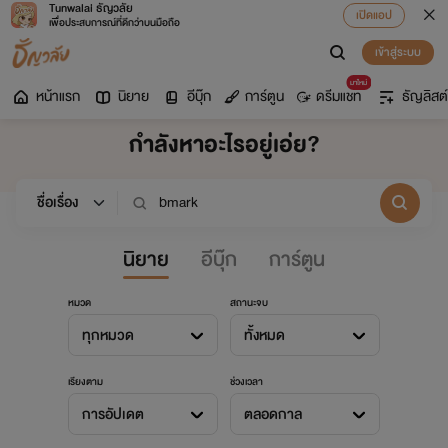
Tunwalai ธัญวลัย
เปิดแอป
เพื่อประสบการณ์ที่ดีกว่าบนมือถือ
เข้าสู่ระบบ
มาใหม่
หน้าแรก
นิยาย
อีบุ๊ก
การ์ตูน
ดรีมแชท
ธัญลิสต์
กำลังหาอะไรอยู่เอ่ย?
นิยาย
อีบุ๊ก
การ์ตูน
หมวด
สถานะจบ
ทุกหมวด
ทั้งหมด
เรียงตาม
ช่วงเวลา
การอัปเดต
ตลอดกาล