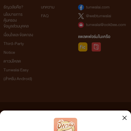
ธัญวลัยคือ?
บทความ
tunwalai.com
นโยบายการ
FAQ
@webtunwalai
คุ้มครอง
tunwalai@ookbee.com
ข้อมูลส่วนบุคคล
เงื่อนไขและข้อตกลง
แพลตฟอร์มในเครือ
Third-Party
Notice
ดาวน์โหลด
Tunwalai Easy
(สำหรับ Android)
ข้อความที่ท่านได้อ่านจากเว็บไซต์นี้เกิดจากการเขียนโดยสาธารณชนและเผยแพร่โดยอัตโนมัติ ผู้ดูแล
เว็บไซต์แห่งนี้ไม่ได้เห็นด้วยและไม่ขอรับผิดชอบต่อข้อความใดๆ ทั้งสิ้น ดังนั้นผู้อ่านทุกท่านโปรดใช้
วิจารณญาณในการกลั่นกรองด้วยตนเอง และหากท่านพบข้อความใดๆ ที่ขัดต่อกฎหมายและศีลธรรม