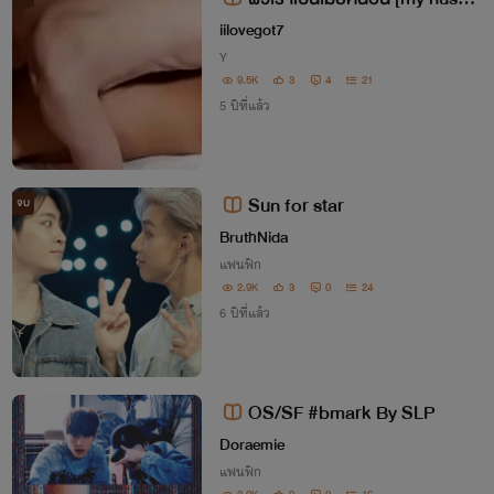
nd = your wife]
iilovegot7
Y
9.5K
3
4
21
5 ปีที่แล้ว
Sun for star
จบ
BruthNida
แฟนฟิก
2.9K
3
0
24
6 ปีที่แล้ว
OS/SF #bmark By SLP
Doraemie
แฟนฟิก