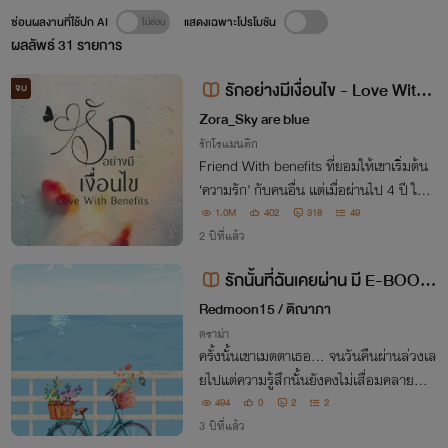
ซ่อนผลงานที่ใช้ปก AI
แสดงเฉพาะโปรโมชัน
ผลลัพธ์
31
รายการ
รักอย่างมีเงื่อนไข - Love With
จบ
Benefits
Zora_Sky are blue
รักโรแมนติก
Friend With benefits ที่ยอมให้เขาเริ่มต้น
‘ความรัก’ กับคนอื่น แต่เมื่อผ่านไป 4 ปี ในที่
เขามี ‘คู่หมั้น’ ข้างกาย โชคชะตาก็พัดพาให้บัง
1.0M
402
318
49
เอิญเจอเธออีกครั้ง พร้อมเด็กหญิงตัวน้อยที่
2 ปีที่แล้ว
ดูคล้ายเขาราวกับแกะ
รักนั้นที่ฉันเคยผ่าน มี E-BOOK
ที่ Mebmarket แล้วค่ะ
Redmoon15 / ติณาภา
ดราม่า
ครั้งนั้นเขาเมตตาเธอ... จนวันคืนผ่านล่วงเล
ยไปแต่ความรู้สึกนั้นยังคงไม่เสื่อมคลาย...
รัก...เช่นไร...ยังคงเป็นเช่นนั้น...เสมอ...
494
0
2
2
3 ปีที่แล้ว