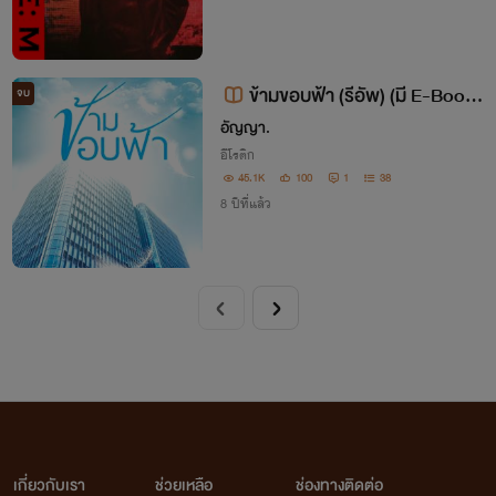
ข้ามขอบฟ้า (รีอัพ) (มี E-Book
จบ
ขายที่ mebmarket.com)
อัญญา.
อีโรติก
45.1K
100
1
38
8 ปีที่แล้ว
เกี่ยวกับเรา
ช่วยเหลือ
ช่องทางติดต่อ