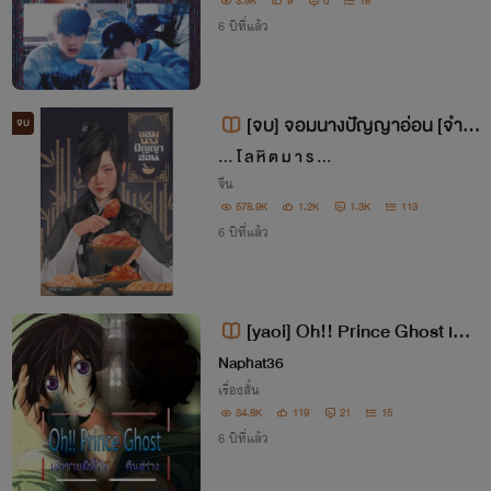
3.9K
9
0
16
6 ปีที่แล้ว
[จบ] จอมนางปัญญาอ่อน [จำห
จบ
น่าย E-book ใน Mebmarket / Oo
... โ ล หิ ต ม า ร ...
kbee / naiin ]
จีน
578.9K
1.2K
1.3K
113
6 ปีที่แล้ว
[yaoi] Oh!! Prince Ghost เจ้า
ชายผีที่รัก..คืนสู่ร่าง Boy's love [เค
Naphat36
ะท้องได้,nc เฉพาะตอนพิเศษ] จบแล้
เรื่องสั้น
34.8K
119
21
15
วคะทั้งภาคปกติและภาคพิเศษ พบเจ
6 ปีที่แล้ว
อได้ใน ebook ของ mebmarkat แล้
วนะคะ