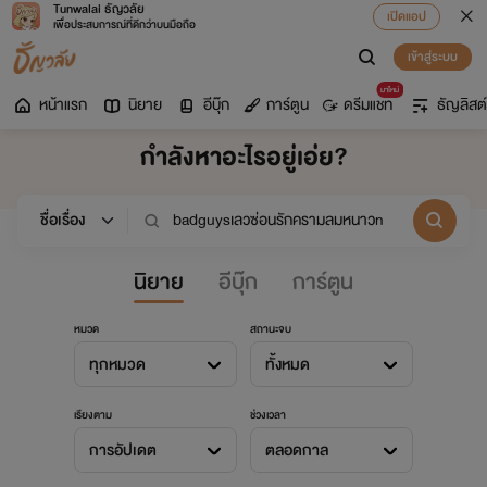
Tunwalai ธัญวลัย
เปิดแอป
เพื่อประสบการณ์ที่ดีกว่าบนมือถือ
เข้าสู่ระบบ
มาใหม่
หน้าแรก
นิยาย
อีบุ๊ก
การ์ตูน
ดรีมแชท
ธัญลิสต์
กำลังหาอะไรอยู่เอ่ย?
นิยาย
อีบุ๊ก
การ์ตูน
หมวด
สถานะจบ
ทุกหมวด
ทั้งหมด
เรียงตาม
ช่วงเวลา
การอัปเดต
ตลอดกาล