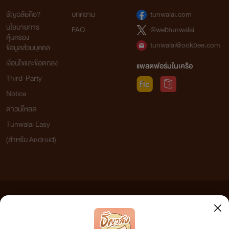
ธัญวลัยคือ?
บทความ
tunwalai.com
นโยบายการ
FAQ
@webtunwalai
คุ้มครอง
tunwalai@ookbee.com
ข้อมูลส่วนบุคคล
เงื่อนไขและข้อตกลง
แพลตฟอร์มในเครือ
Third-Party
Notice
ดาวน์โหลด
Tunwalai Easy
(สำหรับ Android)
ข้อความที่ท่านได้อ่านจากเว็บไซต์นี้เกิดจากการเขียนโดยสาธารณชนและเผยแพร่โดยอัตโนมัติ ผู้ดูแล
เว็บไซต์แห่งนี้ไม่ได้เห็นด้วยและไม่ขอรับผิดชอบต่อข้อความใดๆ ทั้งสิ้น ดังนั้นผู้อ่านทุกท่านโปรดใช้
วิจารณญาณในการกลั่นกรองด้วยตนเอง และหากท่านพบข้อความใดๆ ที่ขัดต่อกฎหมายและศีลธรรม