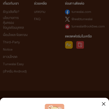
เกี่ยวกับเรา
ช่วยเหลือ
ช่องทางติดต่อ
ธัญวลัยคือ?
บทความ
tunwalai.com
นโยบายการ
FAQ
@webtunwalai
คุ้มครอง
tunwalai@ookbee.com
ข้อมูลส่วนบุคคล
เงื่อนไขและข้อตกลง
แพลตฟอร์มในเครือ
Third-Party
Notice
ดาวน์โหลด
Tunwalai Easy
(สำหรับ Android)
ข้อความที่ท่านได้อ่านจากเว็บไซต์นี้เกิดจากการเขียนโดยสาธารณชนและเผยแพร่โดยอัตโนมัติ ผู้ดูแล
เว็บไซต์แห่งนี้ไม่ได้เห็นด้วยและไม่ขอรับผิดชอบต่อข้อความใดๆ ทั้งสิ้น ดังนั้นผู้อ่านทุกท่านโปรดใช้