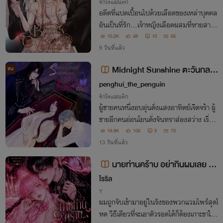
รักโรแมนติก
อดีตที่แปดเปื้อนไปด้วยเลือดของเหล่าบุคคล
อันเป็นที่รัก...เจ้าหญิงเลือดผสมที่หายสาบ
สูญ... ถึงคราวที่ช่อดอกกุหลาบสีเลือดจะต้อ
10.2K
48
10
66
งผลิบาน วงล้อแห่งโชคชะตาก็เริ่มหมุนอีกครั้
9 วันที่แล้ว
ง ปลายทางจะนำพาพวกเขาไปในทิศทางใด
Midnight Sunshine ตะวันกลาง
จบ
ใจ...แวมไพร์ที่รัก (มี E-book, รูปเล่
penghui_the_penguin
ม)
รักโรแมนติก
ผู้ชายคนหนึ่งอบอุ่นดั่งแสงอาทิตย์เจิดจร้า ผู้
ชายอีกคนอ่อนโยนดั่งจันทราส่องสว่าง เรื่อง
ราวระหว่างมิตรภาพ ความรัก และโชคชะตาที่
19.8K
106
5
73
ไม่อาจฝืน การตัดสินใจอาจไม่ใช่ทุกสิ่งที่กำห
13 วันที่แล้ว
นดอนาคต
นายท่านคร้าบ อย่ากินผมเลย Va
mpires want to eat me NC
ไรริล
Y
ผมถูกจับเข้ามาอยู่ในรังของพวกแวมไพร์สุดโ
หด วิธีเดียวที่จะเอาตัวรอดได้ก็ต้องเกาะขาให