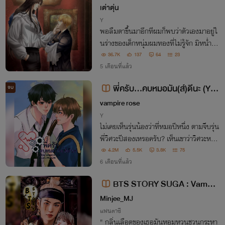
เต่าตุ่น
Y
พอลืมตาขึ้นมาอีกทีผมก็พบว่าตัวเองมาอยู่ใ
นร่างของเด็กหนุ่มผมทองที่ไม่รู้จัก มิหน่ำซ้ำ
ยังมาอยู่ในสถานที่แปลกๆ ที่คล้ายกับย้อนเ
36.7K
137
64
23
วลาไปช่วงยุคกลางของชาวตะวันตก ที่ตอนนี้
5 เดือนที่แล้ว
มีข่าวลือเรื่องแวมไพร์แพร่สะพัด…
พี่ครับ...คบหมอมัน(ส์)ดีนะ (Yao
จบ
i) (มี E-book แล้ว)
vampire rose
Y
ไม่เคยเห็นรุ่นน้องว่าที่หมอปีหนึ่ง​ ตามจีบรุ่น
พี่วิศวะปีสองเหรอครับ? เห็นเขาว่าวิศวะหน้า
โหด​ ทำไมผมเห็นคนน่ารักล่ะ​ครับ...
4.2M
5.5K
3.8K
75
6 เดือนที่แล้ว
BTS STORY SUGA : Vampir
e ลิขิตรัก...ฝังเขี้ยว
Minjee_MJ
แฟนตาซี
" กลิ่นเลือดของเธอมันหอมหวนชวนกระหา