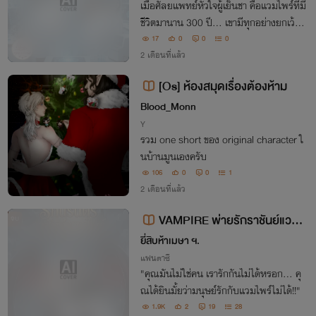
เมื่อศัลยแพทย์หัวใจผู้เย็นชา คือแวมไพร์ที่มี
ชีวิตมานาน 300 ปี... เขามีทุกอย่างยกเว้น
'จังหวะหัวใจ' ที่เป็นของตัวเอง แต่เมื่อกลิ่นอ
17
0
0
0
ายจากอดีตที่เขาโหยหาหวนกลับมา... หัวใจ
2 เดือนที่แล้ว
ที่ไร้จังหวะของเขากำลังจะสั่นไหว
[Os] ห้องสมุดเรื่องต้องห้าม
Blood_Monn
Y
รวม one short ของ original character ใ
นบ้านมูนเองครับ
106
0
0
1
2 เดือนที่แล้ว
VAMPIRE พ่ายรักราชันย์แวมไ
จบ
พร์ (อ่านฟรีบางตอน)
ยี่สิบห้าเมษา ฯ.
แฟนตาซี
"คุณมันไม่ใช่คน เรารักกันไม่ได้หรอก... คุ
ณได้ยินมั้ยว่ามนุษย์รักกับแวมไพร์ไม่ได้!!"
1.9K
2
19
28