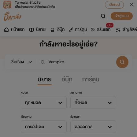
Tunwalai ธัญวลัย
เปิดแอป
เพื่อประสบการณ์ที่ดีกว่าบนมือถือ
เข้าสู่ระบบ
มาใหม่
หน้าแรก
นิยาย
อีบุ๊ก
การ์ตูน
ดรีมแชท
ธัญลิสต์
กำลังหาอะไรอยู่เอ่ย?
นิยาย
อีบุ๊ก
การ์ตูน
หมวด
สถานะจบ
ทุกหมวด
ทั้งหมด
เรียงตาม
ช่วงเวลา
การอัปเดต
ตลอดกาล