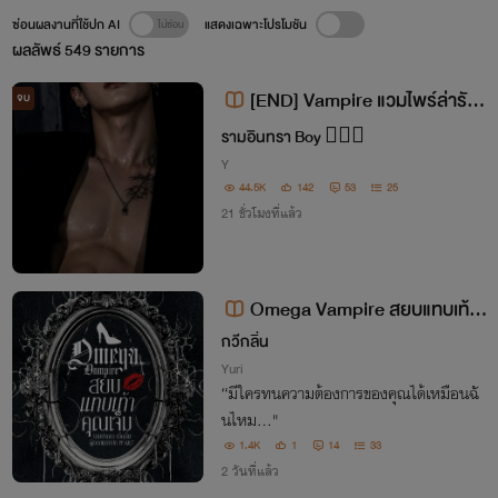
ซ่อนผลงานที่ใช้ปก AI
แสดงเฉพาะโปรโมชัน
ผลลัพธ์
549
รายการ
[END] Vampire แวมไพร์ล่ารัก
จบ
[Y][NC]
รามอินทรา Boy 🙋🏻‍♂️
Y
44.5K
142
53
25
21 ชั่วโมงที่แล้ว
Omega Vampire สยบแทบเท้า
คุณเจ็ม [Omegaverse]
กวีกลิ่น
Yuri
“มีใครทนความต้องการของคุณได้เหมือนฉั
นไหม..."
1.4K
1
14
33
2 วันที่แล้ว