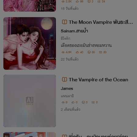
ญ่เอาไว้ให้แน่น แต่ขาใหญ่ที่ผมไปขอพึ่งใบบุ
2.0K
88
2
24
ญ กลับเป็นสุดโหดที่กินดุกว่าใคร !!
18 วันที่แล้ว
The Moon Vampire พันธะสีเลื
อด
Sainam.สายน้ำ
อีโรติก
เลือดของเธอมันช่างหอมหวาน
4.9K
40
30
33
22 วันที่แล้ว
The Vampire of the Ocean
James
แฟนตาซี
9
0
0
0
2 เดือนที่แล้ว
จบ