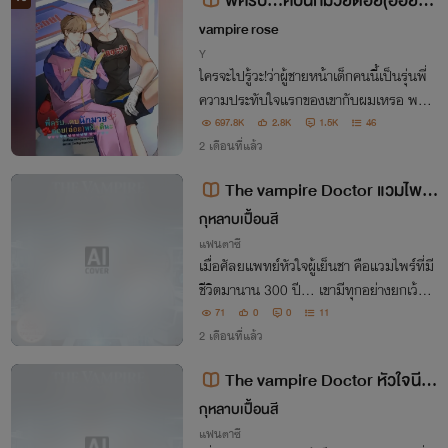
พี่ครับ...คบนักมวยต่อย(อ่อย)ห
นักดีนะ (มี E-book)
vampire rose
Y
ใครจะไปรู้วะ!ว่าผู้ชายหน้าเด็กคนนี้เป็นรุ่นพี่
ความประทับใจแรกของเขากับผมเหรอ พลั่
ก!! หมัดเล็กขาวนุ่ม (แต่เชี่ย!หนักมาก จนเส้
697.8K
2.8K
1.5K
46
นเลือดในจมูกของผมแตก) ตัวก็เล็กทำไมซ่า
2 เดือนที่แล้ว
นักวะ!
The vampire Doctor แวมไพร์
หัวใจนี้...พลีเพื่อเธอ
กุหลาบเปื้อนสี
แฟนตาซี
เมื่อศัลยแพทย์หัวใจผู้เย็นชา คือแวมไพร์ที่มี
ชีวิตมานาน 300 ปี... เขามีทุกอย่างยกเว้น
'จังหวะหัวใจ' ที่เป็นของตัวเอง แต่เมื่อกลิ่นอ
71
0
0
11
ายจากอดีตที่เขาโหยหาหวนกลับมา... หัวใจ
2 เดือนที่แล้ว
ที่ไร้จังหวะของเขากำลังจะสั่นไหว
The vampire Doctor หัวใจนี
้...พลีเพื่อเธอ
กุหลาบเปื้อนสี
แฟนตาซี