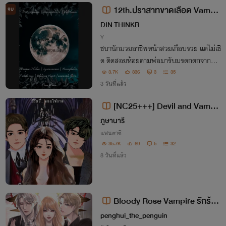
12th.ปราสาทขาดเลือด Vampir
จบ
e Phobia : White Rose
DIN THINKR
Y
ชบานักมวยอาชีพหน้าสวยเกือบรวย แต่ไม่เชิ
ด ติดสอยห้อยตามพ่อมารับมรดกตกจากมือ
ปู่ คืนนั้น เมื่อตะวันไกล้ลับขอบฟ้า จันทราเข้
3.7K
336
3
35
ามาแทรกซึม หนทางของชบาได้เรื่มต้น.
3 วันที่แล้ว
[NC25+++] Devil and Vampir
e ชีวิตนี้…มอบให้นาย (3P)
ภูษานารี
แฟนตาซี
35.7K
69
5
32
8 วันที่แล้ว
Bloody Rose Vampire รักร้า
ย...เจ้าหญิงเลือดผสม | อ่านฟรี
penghui_the_penguin