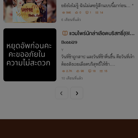
ยยังไงไม่รู้ ฉันไม่เคยรู้สึกแบบนี้มาก่อน... "
946
0
1
14
6 เดือนที่แล้ว
แวมไพร์นักล่าเลือดบริสทธิ์(Blo
od hunter Vampire)
Bobbi29
Y
วันที่ข้าถูกสาป และวันที่ข้าตื่นขึ้น คือวันที่เจ้า
ต้องสังเวยเลือดบริสุทธิ์ให้ข้า....
2.7K
98
18
15
10 เดือนที่แล้ว