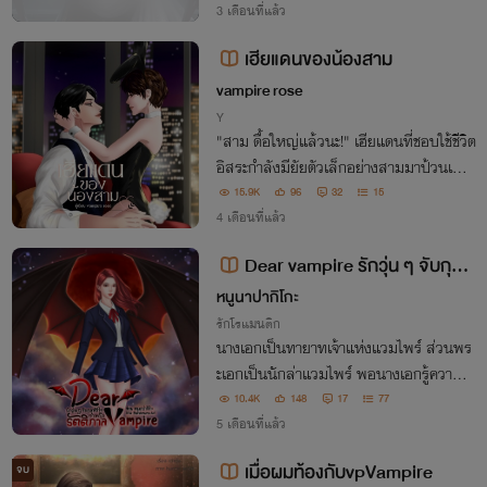
3 เดือนที่แล้ว
เฮียแดนของน้องสาม
vampire rose
Y
"สาม ดื้อใหญ่แล้วนะ!" เฮียแดนที่ชอบใช้ชีวิต
อิสระกำลังมียัยตัวเล็กอย่างสามมาป้วนเปี้ย
นในใจไม่หยุด!..
15.9K
96
32
15
4 เดือนที่แล้ว
Dear vampire รักวุ่น ๆ จับกุมหั
วใจ เจ้าหญิงรัตติกาล
หนูนาปากิโกะ
รักโรแมนติก
นางเอกเป็นทายาทเจ้าแห่งแวมไพร์ ส่วนพร
ะเอกเป็นนักล่าแวมไพร์ พอนางเอกรู้ความจ
ริงเรื่องพ่อแม่โดนฆ่าตายไปนานแล้ว เลยเปิ
10.4K
148
17
77
ดเผยตัวตนเพื่อจัดการพวกกบฏต่อหน้าคนใ
5 เดือนที่แล้ว
นโรงเรียน เรื่องเลยวุ่นวายมากกว่าเดิม
เมื่อผมท้องกับvpVampire
จบ