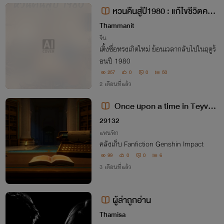
หวนคืนสู่ปี1980 : แก้ไขชีวิตครอ
บครัว
Thammanit
จีน
เติ้งซื่อหรงเกิดใหม่ ย้อนเวลากลับไปในฤดูร้
อนปี 1980
257
0
0
50
2 เดือนที่แล้ว
Once upon a time in Teyvat |
OS/SF
29132
แฟนฟิก
คลังเก็บ Fanfiction Genshin Impact
99
0
0
6
3 เดือนที่แล้ว
ผู้ล่าถูกอ่าน
Thamisa