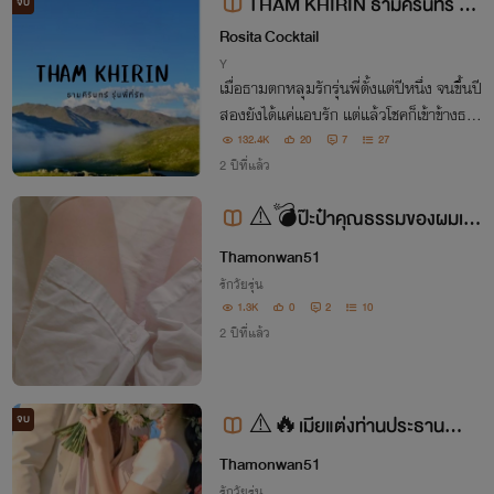
THAM KHIRIN ธามคีรินทร์ รุ่น
จบ
พี่ที่รัก
Rosita Cocktail
Y
เมื่อธามตกหลุมรักรุ่นพี่ตั้งแต่ปีหนึ่ง จนขึ้นปี
สองยังได้แค่แอบรัก แต่แล้วโชคก็เข้าข้างธาม
หนุ่มหล่อ หุ่นนายแบบ เมื่อรุ่นพี่ที่เขาชอบได้
132.4K
20
7
27
เลิกกับแฟน ธามคนนี้แหละจะเดินหน้าจีบรุ่น
2 ปีที่แล้ว
พี่มาเป็นแฟนให้ได้
⚠️💣ป๊ะป๋าคุณธรรมของผมเป็
Thamonwan51
นมาเฟีย💗⚠️
รักวัยรุ่น
1.3K
0
2
10
2 ปีที่แล้ว
จบ
⚠️🔥เมียแต่งท่านประธาน💦
Thamonwan51
⚠️
รักวัยรุ่น