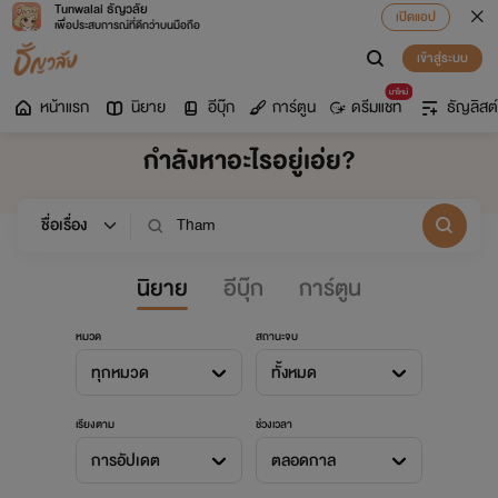
Tunwalai ธัญวลัย
เปิดแอป
เพื่อประสบการณ์ที่ดีกว่าบนมือถือ
เข้าสู่ระบบ
มาใหม่
หน้าแรก
นิยาย
อีบุ๊ก
การ์ตูน
ดรีมแชท
ธัญลิสต์
กำลังหาอะไรอยู่เอ่ย?
นิยาย
อีบุ๊ก
การ์ตูน
หมวด
สถานะจบ
ทุกหมวด
ทั้งหมด
เรียงตาม
ช่วงเวลา
การอัปเดต
ตลอดกาล