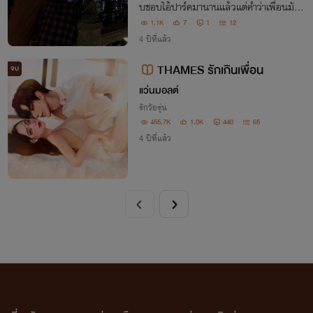
บชอบไอ้ปาร์คมานานแล้วแต่คำว่าเพื่อนมัน
ทำให้ผมคิดเกินเลยไม่ได้
1.1K
7
1
12
4 ปีที่แล้ว
THAMES รักเกินเพื่อน
จบ
แว่นมอลต์
รักวัยรุ่น
455.7K
1.0K
440
65
4 ปีที่แล้ว