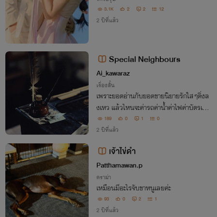
3.1K
2
2
12
2 ปีที่แล้ว
Special Neighbours
Ai_kawaraz
เรื่องสั้น
เพราะยอดอ่านกับยอดขายนิยายรักใสๆดิ่งล
งเหว แล้วไหนจะค่ารถค่าน้ำค่าไฟค่าบัตรเคร
ดิต 'ขนม'เลยต้องหาหนทางอื่นเพื่อหารายได้
189
0
1
0
จนได้มามีสัมพันธ์กับสองหนุ่มอย่าง'ไทมส
2 ปีที่แล้ว
์'และ'เทมส์'
เจ้าไข่ดำ
Patthamawan.p
ดราม่า
เหมือนมีอะไรจับขาหนูเลยค่ะ
93
0
2
1
2 ปีที่แล้ว