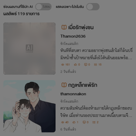
ซ่อนผลงานที่ใช้ปก AI
แสดงเฉพาะโปรโมชัน
ผลลัพธ์
119
รายการ
เมื่อรักพุ่งชน
Thamon2636
รักโรแมนติก
ทันทีที่สบตา ความอยากพุ่งชนเข้าใส่ก็ล้นปรี่
มิหน่ำซ้ำเป้าหมายที่เล็งไว้ดันยินยอมพร้อมใ
จอ้าแขนรอรับเสียเอง งานนี้เลยมีแต่พุ่ง ไม่
161
0
0
15
มีเบรก!
2 วันที่แล้ว
กฎเหล็กแพ้รัก
thamonnakon
รักโรแมนติก
ความสัมพันธ์ต้องห้ามภายใต้กฎเหล็กของบ
ริษัท เมื่อท่านรองประธานมาดเนี้ยบตามจีบ
ผู้ช่วยคนใหม่
40
1
0
2
6 วันที่แล้ว