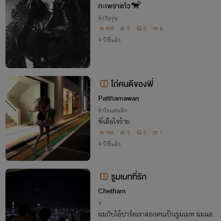
kookv
กะเพราแก้ว🐒
รักวัยรุ่น
510
0
0
8
4 ปีที่แล้ว
โถ่คนดีของพี่
Patthamawan
รักโรแมนติก
พี่เสือใจร้าย
103
2
0
1
4 ปีที่แล้ว
รูมเมทที่รัก
Chetham
Y
ผมกับไอ้ปาร์คเราสองคนเป็นรูมเมท ผมแอ