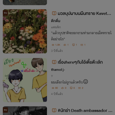
มวลบุปผาบนผืนทราย Kavetha
จบ
m/Haikaveh – Genshin impact
ดึกดื่น
แฟนฟิก
"แล้วบุปชาติจะงอกงามท่ามกลางเม็ดทรายไ
ด้อย่างไร"
1.0K
1
1
1
3 ปีที่แล้ว
เรื่องhereๆกับไอ้เตี้ยต๊ะเล้ก
thamol j-
Y
ผมเลือกไม่ถูกเเล้วครับ😖
80
0
0
2
4 ปีที่แล้ว
#นักฆ่า Death ambassador ||
จบ