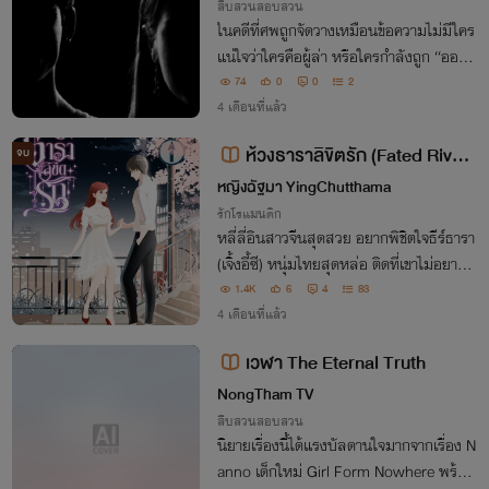
สืบสวนสอบสวน
ในคดีที่ศพถูกจัดวางเหมือนข้อความไม่มีใคร
แน่ใจว่าใครคือผู้ล่า หรือใครกำลังถูก “ออกแ
บบให้ล่า”
74
0
0
2
4 เดือนที่แล้ว
ห้วงธาราลิขิตรัก (Fated River
จบ
หญิงฉัฐมา YingChutthama
of Love / 爱情命河) มี E-Boo
รักโรแมนติก
k
หลี่ลี่อินสาวจีนสุดสวย อยากพิชิตใจธีร์ธารา
(เจิ้งอี้ซี) หนุ่มไทยสุดหล่อ ติดที่เขาไม่อยากมี
แฟน แถมเป้าหมายในชีวิตของเขาและเธอยัง
1.4K
6
4
83
ต่างกันสุดขั้ว เธอจะทำอย่างไรเพื่อถักทอควา
4 เดือนที่แล้ว
มสัมพันธ์ข้ามประเทศ
เวฬา The Eternal Truth
NongTham TV
สืบสวนสอบสวน
นิยายเรื่องนี้ได้แรงบัลดานใจมากจากเรื่อง N
anno เด็กใหม่ Girl Form Nowhere พร้อม