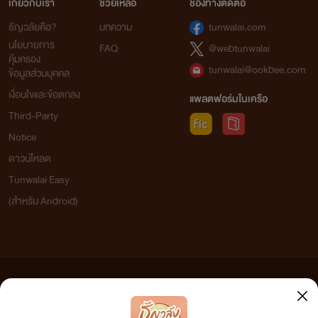
เกี่ยวกับเรา
ช่วยเหลือ
ช่องทางติดต่อ
ธัญวลัยคือ?
บทความ
tunwalai.com
นโยบายการ
FAQ
@webtunwalai
คุ้มครอง
tunwalai@ookbee.com
ข้อมูลส่วนบุคคล
เงื่อนไขและข้อตกลง
แพลตฟอร์มในเครือ
Third-Party
Notice
ดาวน์โหลด
Tunwalai Easy
(สำหรับ Android)
ข้อความที่ท่านได้อ่านจากเว็บไซต์นี้เกิดจากการเขียนโดยสาธารณชนและเผยแพร่โดยอัตโนมัติ ผู้ดูแล
เว็บไซต์แห่งนี้ไม่ได้เห็นด้วยและไม่ขอรับผิดชอบต่อข้อความใดๆ ทั้งสิ้น ดังนั้นผู้อ่านทุกท่านโปรดใช้
วิจารณญาณในการกลั่นกรองด้วยตนเอง และหากท่านพบข้อความใดๆ ที่ขัดต่อกฎหมายและศีลธรรม