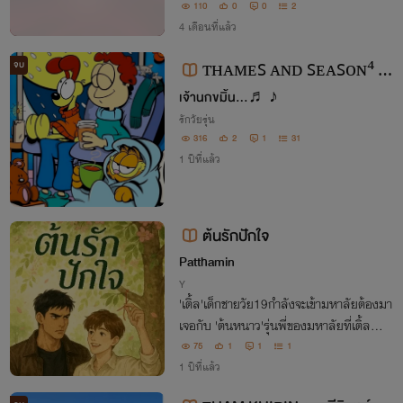
รึยังกับการพิพากษาของเวฬาที่จะนำมาซึ่งกา
110
0
0
2
รสะท้อนสังคม และข้อคิดดีๆที่สามารถนำไป
4 เดือนที่แล้ว
ปรับใช้ได้ในชีวิตประจำวัน
จบ
ᴛʜᴀᴍᴇꜱ ᴀɴᴅ ꜱᴇᴀꜱᴏɴ⁴ ;ᴏ
เจ้านกขมิ้น...♬ ♪
ꜰꜰɢᴜɴ
รักวัยรุ่น
316
2
1
31
1 ปีที่แล้ว
ต้นรักปักใจ
Patthamin
Y
'เติ้ล'เด็กชายวัย19กำลังจะเข้ามหาลัยต้องมา
เจอกับ 'ต้นหนาว'รุ่นพี่ของมหาลัยที่เติ้ลกำลั
งจะเข้าไปศึกษาต่อทำให้เรื่องวุ่นๆระหว่างเติ้ล
75
1
1
1
กับพี่ต้นหนาวต้องมาเจอกันติดตามต่อในนิย
1 ปีที่แล้ว
ายนะค่ะ