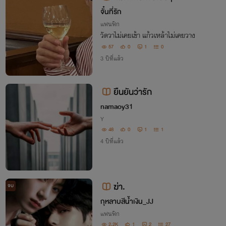
จั๋นที่รัก
แฟนฟิก
วัดวาไม่เคยเข้า แก้วเหล้าไม่เคยวาง
57
0
1
0
3 ปีที่แล้ว
ยืนยันว่ารัก
namaoy31
Y
48
0
1
1
4 ปีที่แล้ว
ฆ่า.
จบ
กุหลาบสีน้ำเงิน_JJ
แฟนฟิก
2.2K
1
2
27