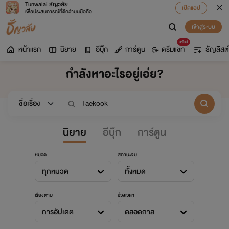
Tunwalai ธัญวลัย
เปิดแอป
เพื่อประสบการณ์ที่ดีกว่าบนมือถือ
เข้าสู่ระบบ
มาใหม่
หน้าแรก
นิยาย
อีบุ๊ก
การ์ตูน
ดรีมแชท
ธัญลิสต์
กำลังหาอะไรอยู่เอ่ย?
นิยาย
อีบุ๊ก
การ์ตูน
หมวด
สถานะจบ
ทุกหมวด
ทั้งหมด
เรียงตาม
ช่วงเวลา
การอัปเดต
ตลอดกาล