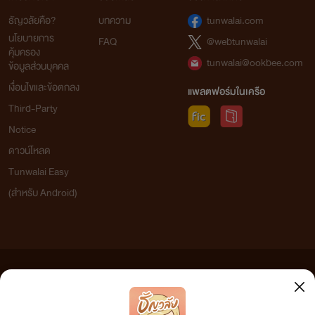
ธัญวลัยคือ?
บทความ
tunwalai.com
นโยบายการ
FAQ
@webtunwalai
คุ้มครอง
tunwalai@ookbee.com
ข้อมูลส่วนบุคคล
เงื่อนไขและข้อตกลง
แพลตฟอร์มในเครือ
Third-Party
Notice
ดาวน์โหลด
Tunwalai Easy
(สำหรับ Android)
ข้อความที่ท่านได้อ่านจากเว็บไซต์นี้เกิดจากการเขียนโดยสาธารณชนและเผยแพร่โดยอัตโนมัติ ผู้ดูแล
เว็บไซต์แห่งนี้ไม่ได้เห็นด้วยและไม่ขอรับผิดชอบต่อข้อความใดๆ ทั้งสิ้น ดังนั้นผู้อ่านทุกท่านโปรดใช้
วิจารณญาณในการกลั่นกรองด้วยตนเอง และหากท่านพบข้อความใดๆ ที่ขัดต่อกฎหมายและศีลธรรม