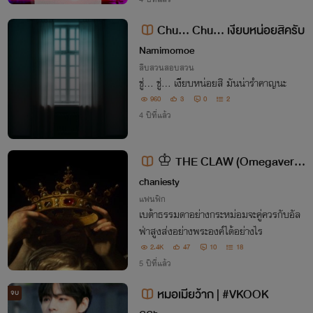
หด สงครามแห่งรักครั้งนี้ใครจะชนะ ติดตาม
ต่อใน TAEKOOK FRIEND
Chu... Chu... เงียบหน่อยสิครับ
Namimomoe
สืบสวนสอบสวน
ชู่... ชู่... เงียบหน่อยสิ มันน่ารำคาญนะ
960
3
0
2
4 ปีที่แล้ว
♔ THE CLAW (Omegavers
e)
chaniesty
แฟนฟิก
เบต้าธรรมดาอย่างกระหม่อมจะคู่ควรกับอัล
ฟ่าสูงส่งอย่างพระองค์ได้อย่างไร
2.4K
47
10
18
5 ปีที่แล้ว
หมอเมียว้าก | #VKOOK
จบ