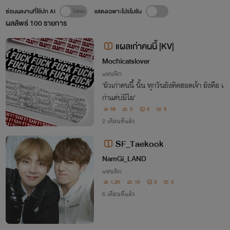
ซ่อนผลงานที่ใช้ปก AI
แสดงเฉพาะโปรโมชัน
ผลลัพธ์
100
รายการ
แผลเก่าคนนี้ |KV|
Mochicatslover
แฟนฟิก
'ผัวเก่าคนนี้ นั้น ทุกวันยังคิดฮอดเจ้า ยังคือ เ
ก่าเเต่บ่มีไผ'
58
0
0
5
2 เดือนที่แล้ว
SF_Taekook
NamGi_LAND
แฟนฟิก
1.2K
19
0
0
6 เดือนที่แล้ว