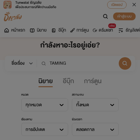
Tunwalai ธัญวลัย
เปิดแอป
เพื่อประสบการณ์ที่ดีกว่าบนมือถือ
เข้าสู่ระบบ
มาใหม่
หน้าแรก
นิยาย
อีบุ๊ก
การ์ตูน
ดรีมแชท
ธัญลิสต์
กำลังหาอะไรอยู่เอ่ย?
นิยาย
อีบุ๊ก
การ์ตูน
หมวด
สถานะจบ
ทุกหมวด
ทั้งหมด
เรียงตาม
ช่วงเวลา
การอัปเดต
ตลอดกาล