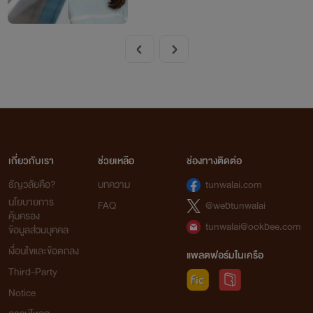
เกี่ยวกับเรา
ช่วยเหลือ
ช่องทางติดต่อ
ธัญวลัยคือ?
บทความ
tunwalai.com
นโยบายการ
FAQ
@webtunwalai
คุ้มครอง
tunwalai@ookbee.com
ข้อมูลส่วนบุคคล
เงื่อนไขและข้อตกลง
แพลตฟอร์มในเครือ
Third-Party
Notice