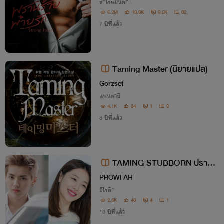
ซีรีส์ Strong Heart 1
รักโรแมนติก
6.2M
18.8K
9.6K
82
7 ปีที่แล้ว
Taming Master (นิยายแปล)
Gorzset
แฟนตาซี
4.1K
34
1
3
8 ปีที่แล้ว
TAMING STUBBORN ปราบพ
ยศยัยคุณหนูเอาเเต่ใจ
PROWFAH
อีโรติก
2.5K
48
4
1
10 ปีที่แล้ว