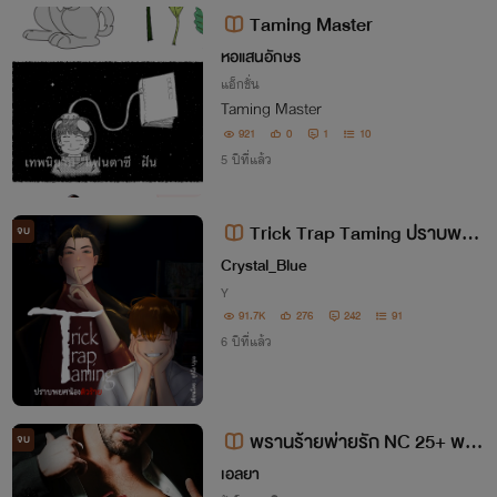
Taming Master
หอแสนอักษร
แอ็กชั่น
Taming Master
921
0
1
10
5 ปีที่แล้ว
Trick Trap Taming ปราบพยศ
จบ
น้องตัวร้าย
Crystal_Blue
Y
91.7K
276
242
91
6 ปีที่แล้ว
พรานร้ายพ่ายรัก NC 25+ พระเ
จบ
อกหล่อร้าย นางเอกฉลาดมีไหวพริบ
เอลยา