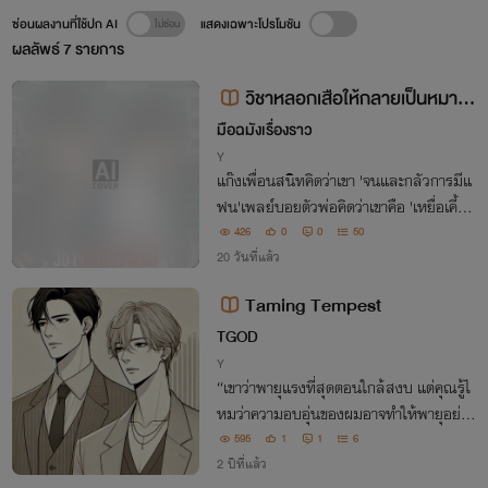
ซ่อนผลงานที่ใช้ปก AI
แสดงเฉพาะโปรโมชัน
ผลลัพธ์
7
รายการ
วิชาหลอกเสือให้กลายเป็นหมา:
TamingTheTiger
มือฉมัง​เรื่องราว
Y
แก๊งเพื่อนสนิทคิดว่าเขา 'จนและกลัวการมีแ
ฟน'เพลย์บอยตัวพ่อคิดว่าเขาคือ 'เหยื่อเคี้ยว
ง่ายในเกมพนันมา
426
0
0
50
20 วันที่แล้ว
Taming Tempest
TGOD
Y
“เขาว่าพายุแรงที่สุดตอนใกล้สงบ แต่คุณรู้ไ
หมว่าความอบอุ่นของผมอาจทำให้พายุอย่าง
คุณหยุดหมุนได้เลย”
595
1
1
6
2 ปีที่แล้ว