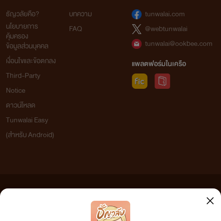
ธัญวลัยคือ?
บทความ
tunwalai.com
นโยบายการ
FAQ
@webtunwalai
คุ้มครอง
tunwalai@ookbee.com
ข้อมูลส่วนบุคคล
เงื่อนไขและข้อตกลง
แพลตฟอร์มในเครือ
Third-Party
Notice
ดาวน์โหลด
Tunwalai Easy
(สำหรับ Android)
ข้อความที่ท่านได้อ่านจากเว็บไซต์นี้เกิดจากการเขียนโดยสาธารณชนและเผยแพร่โดยอัตโนมัติ ผู้ดูแล
เว็บไซต์แห่งนี้ไม่ได้เห็นด้วยและไม่ขอรับผิดชอบต่อข้อความใดๆ ทั้งสิ้น ดังนั้นผู้อ่านทุกท่านโปรดใช้
วิจารณญาณในการกลั่นกรองด้วยตนเอง และหากท่านพบข้อความใดๆ ที่ขัดต่อกฎหมายและศีลธรรม