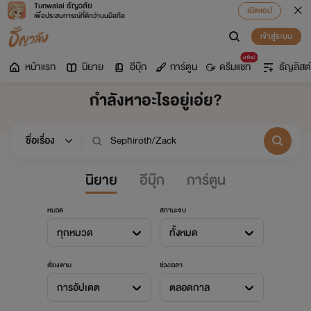
Tunwalai ธัญวลัย
เปิดแอป
เพื่อประสบการณ์ที่ดีกว่าบนมือถือ
เข้าสู่ระบบ
มาใหม่
หน้าแรก
นิยาย
อีบุ๊ก
การ์ตูน
ดรีมแชท
ธัญลิสต์
กำลังหาอะไรอยู่เอ่ย?
นิยาย
อีบุ๊ก
การ์ตูน
หมวด
สถานะจบ
ทุกหมวด
ทั้งหมด
เรียงตาม
ช่วงเวลา
การอัปเดต
ตลอดกาล