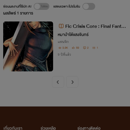
ซ่อนผลงานที่ใช้ปก AI
แสดงเฉพาะโปรโมชัน
ผลลัพธ์
1
รายการ
Fic Crisis Core : Final Fantas
y VII (Yaoi)
หมาป่าใต้แสงจันทร์
แฟนฟิก
3.9K
59
2
1
9 ปีที่แล้ว
เกี่ยวกับเรา
ช่วยเหลือ
ช่องทางติดต่อ