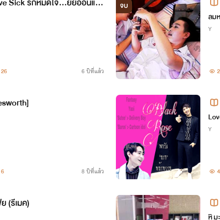
 Sick รักหมดใจ...ยัยอ่อนแอ
จบ
(ฟ.
ลม
Y
26
6 ปีที่แล้ว
2
esworth]
Lov
Y
6
8 ปีที่แล้ว
4
ีย (รีเมค)
หิ ม