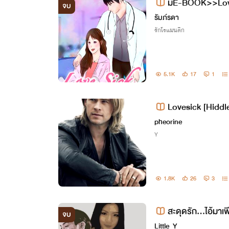
มีE-BOOK>>Love
จบ
(18+)
รัมภ์รดา
รักโรแมนติก
5.1K
17
1
Lovesick [Hiddl
pheorine
Y
1.8K
26
3
สะดุดรัก...ไอ้มาเฟ
จบ
Little_Y