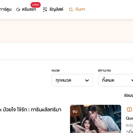
มาใหม่
การ์ตูน
ดรีมแชท
ธัญลิสต์
ค้นหา
หมวด
สถานะจบ
ทุกหมวด
ทั้งหมด
ซ่อนผ
 ป่วยใจ ไข้รัก : การินxลัลทริมา
จบ
Que
รักวัย
“เบื