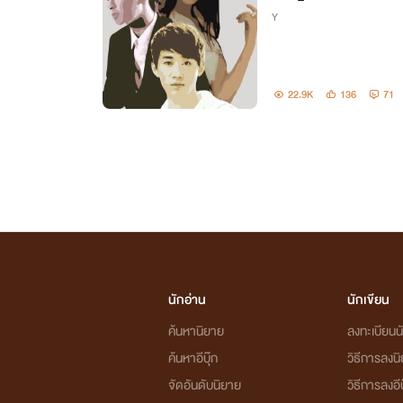
Y
22.9K
136
71
นักอ่าน
นักเขียน
ค้นหานิยาย
ลงทะเบียนนั
ค้นหาอีบุ๊ก
วิธีการลงน
จัดอันดับนิยาย
วิธีการลงอีบ