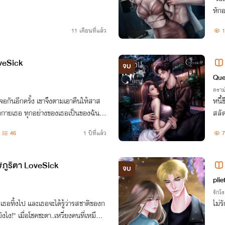
หัก
11 เดือนที่แล้ว
1
veSick
จบ
Que
ดราม
้เจอกันอีกครั้ง เขาจึงตามเอาคืนให้สาส
หนี้
่างกายเธอ ทุกอย่างของเธอเป็นของฉัน ฉั
สลัด
่ ก็ขึ้นอยู่กับฉันเท่านั้น!!"
46
1 ปีที่แล้ว
7
#ภูริตา LoveSick
จบ
plie
รักโ
ี่เธอทิ้งไป และเธอจะได้รู้ว่ารสชาติของก
ไม่ร
ังไง!" เมื่อโชคชะตา..เหวี่ยงคนที่เหมือน