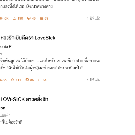
อกและทิ้งให้เธอ..เจ็บปวดปางตาย
84.0K
190
45
69
1 ปีที่แล้ว
หวงรักเมียตีตรา LoveSick
enie P.
่า
ชีวิตพันผูกเธอไว้กับเขา...แต่สำหรับเขาเธอคือกาฝาก ที่อยากจะ
ทิ้ง "ฉันไม่มีวันรักผู้หญิงอย่างเธอ! ยัยปลาปักเป้า!"
6.6K
111
35
64
1 ปีที่แล้ว
LOVESICK สาวคลั่งรัก
fon
รแมนติก
ักก็ไม่ต้องรักดิ