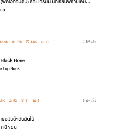
(ฟิคไวท์กัปตัน) รัก+เกรียน นักเรียนฟรายเดย์
ด.) [THE END]
หวล
56.9K
976
1.0K
41
7 ปีที่แล้ว
Black Rose
e Top Book
.6K
92
31
8
8 ปีที่แล้ว
เธอมันบ้าฉันมันใบ้
ะ ห น้ า ฝ น