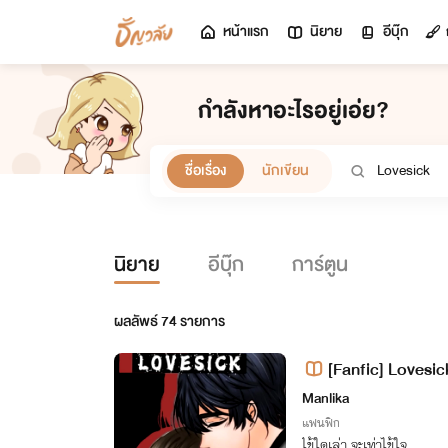
หน้าแรก
นิยาย
อีบุ๊ก
กำลังหาอะไรอยู่เอ่ย?
ชื่อเรื่อง
นักเขียน
นิยาย
อีบุ๊ก
การ์ตูน
ผลลัพธ์
74
รายการ
[Fanfic] Lovesick
Manlika
แฟนฟิก
ไข้ใดเล่า จะเท่าไข้ใจ