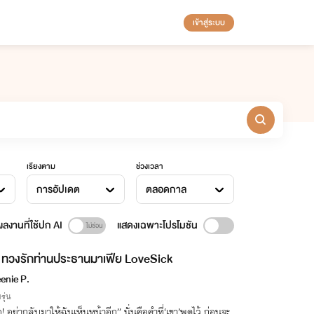
เข้าสู่ระบบ
เรียงตาม
ช่วงเวลา
การอัปเดต
ตลอดกาล
ลงานที่ใช้ปก AI
แสดงเฉพาะโปรโมชัน
ทวงรักท่านประธานมาเฟีย LoveSick
enie P.
รุ่น
่อ! อย่ากลับมาให้ฉันเห็นหน้าอีก” นั่นคือคำที่‘เขา’พูดไว้ ก่อนจะ