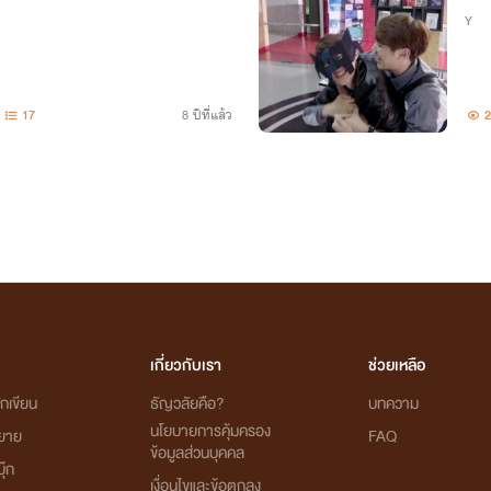
Y
17
8 ปีที่แล้ว
2
เกี่ยวกับเรา
ช่วยเหลือ
กเขียน
ธัญวลัยคือ?
บทความ
นโยบายการคุ้มครอง
ิยาย
FAQ
ข้อมูลส่วนบุคคล
ุ๊ก
เงื่อนไขและข้อตกลง