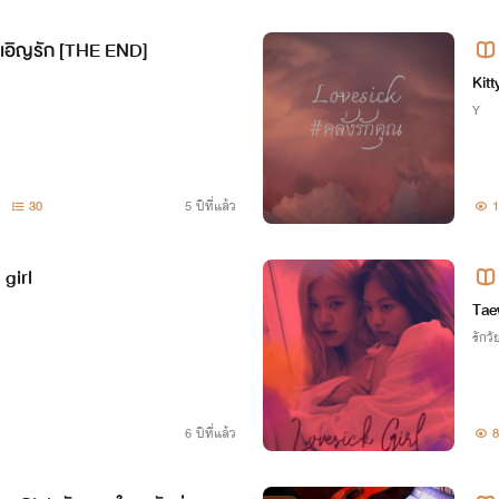
ังเอิญรัก [THE END]
Kit
Y
30
5 ปีที่แล้ว
1
girl
Tae
รักวัย
6 ปีที่แล้ว
8