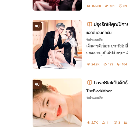
ตายจากกันไปแล้วให้วนกลับม
155.3K
131
39
ปรุงรักให้คุณปีศา
จบ
แอกกี้แอนด์ครีม
รักโรแมนติก
เด็กสาวตัวน้อย ปากยังไม่สิ
อยเธอหลุดมือไปง่ายๆคงเสี
น เบื่อเมื่อไหร่ค่อยเชือดท
24.2K
129
184
องแบ้วก็ตาม
LoveSickกับดักรั
จบ
TheBlackMoon
รักโรแมนติก
2.7K
11
3