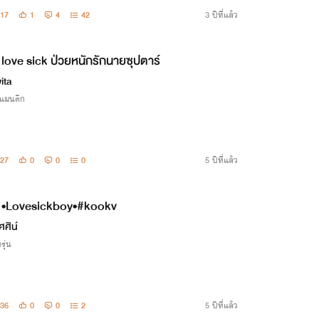
17
1
4
42
3 ปีที่แล้ว
love sick ป่วยหนักรักนายซุปตาร์
ita
รแมนติก
27
0
0
0
5 ปีที่แล้ว
•Lovesickboy•#kookv
ศศิน์
รุ่น
36
0
0
2
5 ปีที่แล้ว