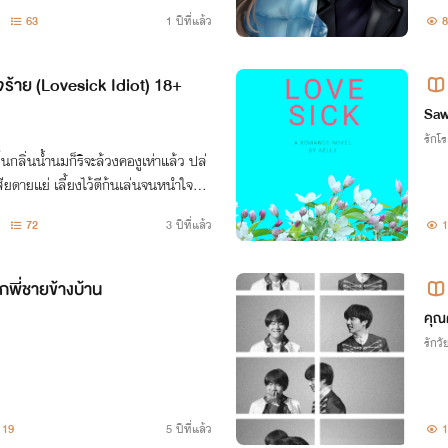
า การแก้แค้นจึงเริ่มขึ้น #ภูริตา
63
1 ปีที่แล้ว
8
จร้าย (Lovesick Idiot) 18+
Saw
รักโ
้นกลิ่นน้ำนมก็ริจะล้วงคองูเห่าแล้ว ปล่
ยดายแย่ เลี้ยงไว้ตีก้นเล่นจนหนำใจก่อ
ิ้งดีไหม? ไม่มีความปรานี ต่อให้ทำตาโตบ้
72
3 ปีที่แล้ว
1
กพี่ชายข้างบ้าน
คุณ
รักวัย
19
5 ปีที่แล้ว
1