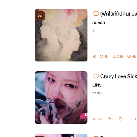
(ฟิคไวท์กัปตัน) บ
จบ
ลมหวล
Y
123.4K
238
48
Crazy Love Sick 
LIN3
ดราม่า
595
3
0
1