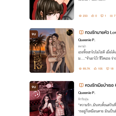
233
0
1
7
ทวงรักนายหัว Lo
จบ
Queenie P.
ดราม่า
เธอทิ้งเขาไปไม่ไยดี เมื่อได
ม….“จำเอาไว้! ชีวิตเธอ ร
นจะปล่อยเธอเป็นอิสระเมื่อไหร
89.7K
105
18
หวงรักเมียบำเรอ 
จบ
Queenie P.
รักวัยรุ่น
"ความรัก..มันจบตั้งแต่วันท
ารอยู่ก็เหมือนตาย มันเป็นย