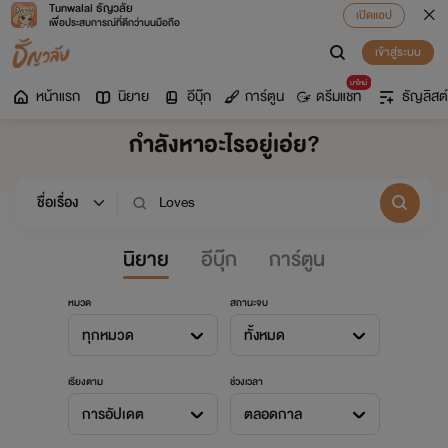
Tunwalai ธัญวลัย
เปิดแอป
เพื่อประสบการณ์ที่ดีกว่าบนมือถือ
เข้าสู่ระบบ
มาใหม่
หน้าแรก
นิยาย
อีบุ๊ก
การ์ตูน
ดรีมแชท
ธัญลิสต์
กำลังหาอะไรอยู่เอ่ย?
นิยาย
อีบุ๊ก
การ์ตูน
หมวด
สถานะจบ
ทุกหมวด
ทั้งหมด
เรียงตาม
ช่วงเวลา
การอัปเดต
ตลอดกาล