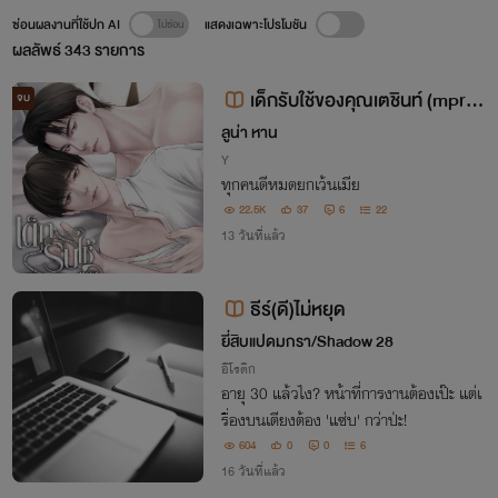
ซ่อนผลงานที่ใช้ปก AI
แสดงเฉพาะโปรโมชัน
ผลลัพธ์
343
รายการ
เด็กรับใช้ของคุณเตชินท์ (mpre
จบ
g)
ลูน่า หาน
Y
ทุกคนดีหมดยกเว้นเมีย
22.5K
37
6
22
13 วันที่แล้ว
ธีร์(ดี)ไม่หยุด
ยี่สิบแปดมกรา/Shadow 28
อีโรติก
อายุ 30 แล้วไง? หน้าที่การงานต้องเป๊ะ แต่เ
รื่องบนเตียงต้อง 'แซ่บ' กว่าป่ะ!
604
0
0
6
16 วันที่แล้ว