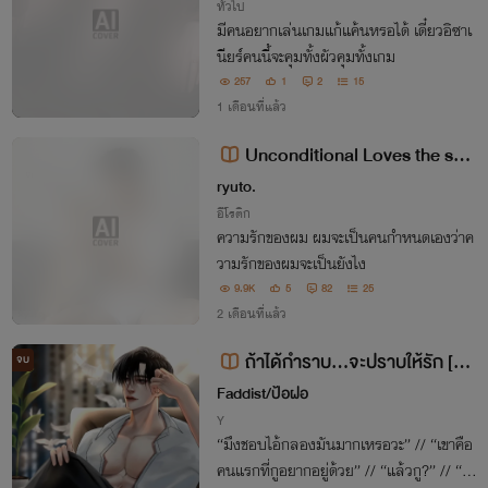
ทั่วไป
มีคนอยากเล่นเกมแก้แค้นหรอได้ เดี๋ยวอิซาเ
นียร์คนนี้จะคุมทั้งผัวคุมทั้งเกม
257
1
2
15
1 เดือนที่แล้ว
Unconditional Loves the seri
es ( รักไร้ขอบเขต )
ryuto.
อีโรติก
ความรักของผม ผมจะเป็นคนกำหนดเองว่าค
วามรักของผมจะเป็นยังไง
9.9K
5
82
25
2 เดือนที่แล้ว
ถ้าได้กำราบ…จะปราบให้รัก [สิน
จบ
Xมิกซ์]
Faddist/ป้อฝอ
Y
“มึงชอบไอ้กลองมันมากเหรอวะ” // “เขาคือ
คนแรกที่กูอยากอยู่ด้วย” // “แล้วกู?” // “กู