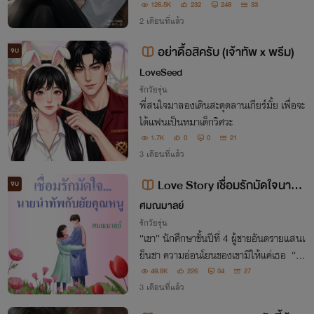
ดูเหมือนอยากอยู่กับลุงขนาดนั้นเลยเหรอว
126.5K
232
248
33
ะ”
2 เดือนที่แล้ว
อย่าดื้อสิครับ (เจ้าทัพ x พรีม)
จบ
LoveSeed
รักวัยรุ่น
พี่สนใจมาลองเดินสะดุดลานเกียร์มั้ย เพื่อจะ
ได้แฟนเป็นหมาเด็กวิศวะ
1.7K
0
0
21
3 เดือนที่แล้ว
Love Story เชื่อมรักมัดใจนาย
จบ
นำทัพกับยัยคุณหนู 18+
ศมณมาลย์
รักวัยรุ่น
“เขา” นักศึกษาชั้นปีที่ 4 ผู้ชายอันตรายแสนเ
ย็นชา ความอ่อนโยนของเขามีให้แค่เธอ “รู้ห
รือเปล่าว่ากำลังจีบ”
49.8K
226
34
27
3 เดือนที่แล้ว