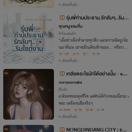
| FUTANARI |
5 เดือนที่แล้ว
รุ่นพี่ท่านประธาน.รักลับๆ..ริมไซ
ต์งาน
คุณหนูจอมหื่น
รักโรแมนติก
"เมื่อข่าวลือทำลายทุกสิ่ง และความผิดถูกโย
นมาที่เธอ เขาจะยืนเคียงข้างเธอ... หรือปล่อ
ยให้เธอจมอยู่คนเดียว?"
1.2K
0
1
33
5 เดือนที่แล้ว
เกลียดอะไรมักได้อย่างนั้น - she
จบ
hates doctor, he loves prim girls
nornpornaka
| จบบริบูรณ์
อีโรติก
เกลียดหมอสุดชีวิต แต่ดันได้กับหมอเนี่ยนะ เ
หอะ เหลือจะเชื่อจริงๆ
29.8K
58
90
38
6 เดือนที่แล้ว
NONGDINDANG CITY : แคน
จบ