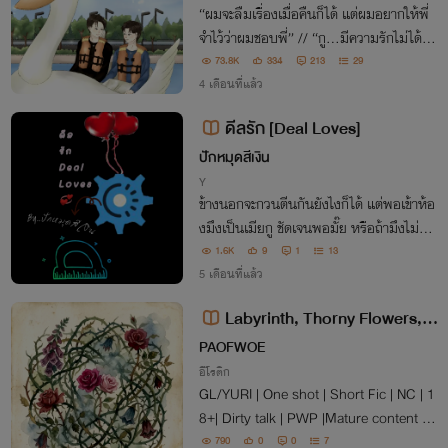
“ผมจะลืมเรื่องเมื่อคืนก็ได้ แต่ผมอยากให้พี่
จำไว้ว่าผมชอบพี่” // “กู...มีความรักไม่ได้ว่
ะ” // “ทำไม?” // “กูเป็นเทพเซียน กูมีความ
73.8K
334
213
29
รักไม่ได้ มันผิดกฎสวรรค์”
4 เดือนที่แล้ว
ดีลรัก [Deal Loves]
ปักหมุดสีเงิน
Y
ข้างนอกจะกวนตีนกันยังไงก็ได้ แต่พอเข้าห้อ
งมึงเป็นเมียกู ชัดเจนพอมั๊ย หรือถ้ามึงไม่อย
ากให้ปิดบังสถานะของเราสองคน กูไปบอกทุ
1.6K
9
1
13
กคนเดี๋ยวนี้ได้เลย แล้วแต่มึงจะสั่งนะเมีย กูไ
5 เดือนที่แล้ว
ด้หมด
Labyrinth, Thorny Flowers, P
oisonous Loves [GL/YURI][PW
PAOFWOE
P][20+]
อีโรติก
GL/YURI | One shot | Short Fic | NC | 1
8+| Dirty talk | PWP |Mature content | S
exually explicit content |OMEGAVERSE
790
0
0
7