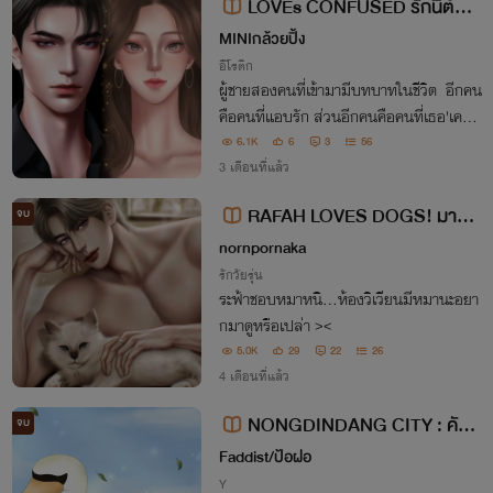
LOVEs CONFUSED รักนี้ต้องเ
ลือก (NC20++)
MINIกล้วยปิ้ง
อีโรติก
ผู้ชายสองคนที่เข้ามามีบทบาทในชีวิต อีกคน
คือคนที่แอบรัก ส่วนอีกคนคือคนที่เธอ'เคย'เ
กลียด
6.1K
6
3
56
3 เดือนที่แล้ว
RAFAH LOVES DOGS! มาดูห
จบ
มาที่ห้องวิเวียนไหม | จบบริบูรณ์
nornpornaka
รักวัยรุ่น
ระฟ้าชอบหมาหนิ…ห้องวิเวียนมีหมานะอยา
กมาดูหรือเปล่า ><
5.0K
29
22
26
4 เดือนที่แล้ว
NONGDINDANG CITY : คันซ
จบ
อที่จริงใจ [อีบุ๊กพร้อมโหลด]
Faddist/ป้อฝอ
Y