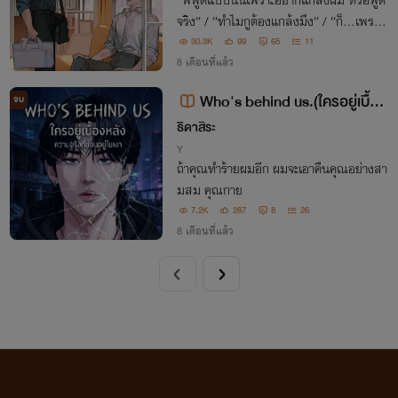
“พี่พูดแบบนั้นเพราะอยากแกล้งผม หรือพูด
จริง” / “ทำไมกูต้องแกล้งมึง” / “ก็…เพราะ
ผมน่ารัก” / “มึงน่ารักน่าแกล้ง แต่เรื่องจะจีบ
30.3K
99
65
11
มึง…กูไม่แกล้ง”
8 เดือนที่แล้ว
Who's behind us.(ใครอยู่เบื้อง
จบ
หลัง)
ธิดาสิระ
Y
ถ้าคุณทำร้ายผมอีก ผมจะเอาคืนคุณอย่างสา
มสม คุณกาย
7.2K
287
8
26
8 เดือนที่แล้ว