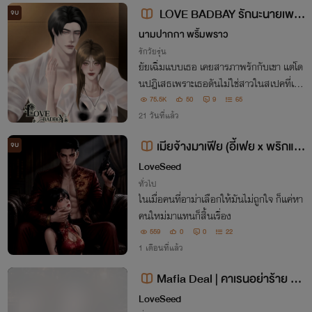
LOVE BADBAY รักนะนายเพล
จบ
ย์บอย 18+ ( ซีรีส์ LOVE SO HOT )
นามปากกา พริ้มพราว
รักวัยรุ่น
ยัยเฉิ่มแบบเธอ เคยสารภาพรักกับเขา แต่โด
นปฎิเสธเพราะเธอดันไม่ใช่สาวในสเปคที่เขา
ต้องการ
75.5K
50
9
65
21 วันที่แล้ว
เมียจ้างมาเฟีย (อี้เฟย x พริกแก
จบ
ง)
LoveSeed
ทั่วไป
ในเมื่อคนที่อาม่าเลือกให้มันไม่ถูกใจ ก็แค่หา
คนใหม่มาแทนก็สิ้นเรื่อง
559
0
0
22
1 เดือนที่แล้ว
Mafia Deal | คาเรนอย่าร้าย คา
เรนxซาเนียร์
LoveSeed