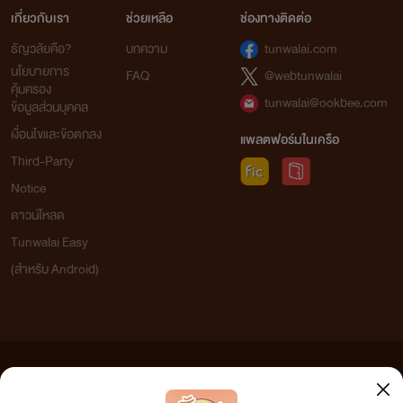
เกี่ยวกับเรา
ช่วยเหลือ
ช่องทางติดต่อ
ธัญวลัยคือ?
บทความ
tunwalai.com
นโยบายการ
FAQ
@webtunwalai
คุ้มครอง
tunwalai@ookbee.com
ข้อมูลส่วนบุคคล
เงื่อนไขและข้อตกลง
แพลตฟอร์มในเครือ
Third-Party
Notice
ดาวน์โหลด
Tunwalai Easy
(สำหรับ Android)
ข้อความที่ท่านได้อ่านจากเว็บไซต์นี้เกิดจากการเขียนโดยสาธารณชนและเผยแพร่โดยอัตโนมัติ ผู้ดูแล
เว็บไซต์แห่งนี้ไม่ได้เห็นด้วยและไม่ขอรับผิดชอบต่อข้อความใดๆ ทั้งสิ้น ดังนั้นผู้อ่านทุกท่านโปรดใช้