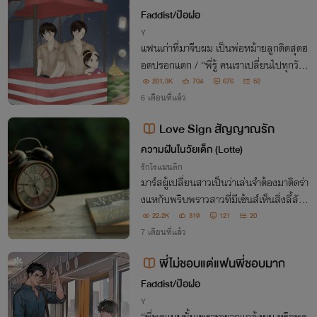
ของพันช่อ [อีบุ๊กพร้อมโหลด]
Faddist/ป้อฝอ
Y
แฟนเก่าที่มาจีบผม เป็นพ่อหม้ายลูกติดสุดฮ
อตปรอกแตก / “พี่รู้ คนเราเปลี่ยนไปทุกวัน
เคยเกลียดก็รักได้ เคยรักก็เกลียดได้” / “แล้ว
201.3K
704
676
52
ถ้าเกลียดทั้งที่ยังรักล่ะ” / “อยากให้รักต่อไป
6 เดือนที่แล้ว
เดี๋ยวจะทำให้หายเกลียดเอง”
Love Sign สัญญาณรัก
ความฝันในวัยเด็ก (Lotte)
รักโรแมนติก
มาร์สผู้เปลี่ยนสาวเป็นว่าเล่นจำต้องมาติดร่า
งแหกับพริบพราวสาวที่มีเซ้นส์เห็นสิ่งลี้ลับ
ที่คนอื่นมองไม่เห็น จากคนที่ไม่ชอบหน้ากัน
22.2K
319
121
20
ระยะห่างถูกย่นเข้ามาใกล้ สัญญาณอันตราย
7 เดือนที่แล้ว
ของหัวใจก็ดังขึ้น
พี่ไม่ชอบแต่แฟนพี่ชอบมาก
Faddist/ป้อฝอ
Y