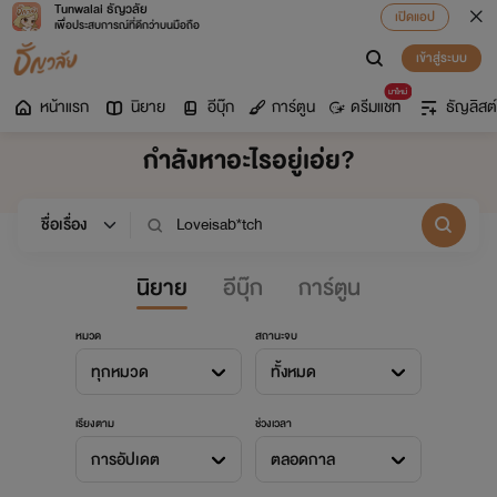
Tunwalai ธัญวลัย
เปิดแอป
เพื่อประสบการณ์ที่ดีกว่าบนมือถือ
เข้าสู่ระบบ
มาใหม่
หน้าแรก
นิยาย
อีบุ๊ก
การ์ตูน
ดรีมแชท
ธัญลิสต์
กำลังหาอะไรอยู่เอ่ย?
นิยาย
อีบุ๊ก
การ์ตูน
หมวด
สถานะจบ
ทุกหมวด
ทั้งหมด
เรียงตาม
ช่วงเวลา
การอัปเดต
ตลอดกาล