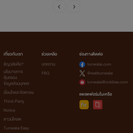
เกี่ยวกับเรา
ช่วยเหลือ
ช่องทางติดต่อ
ธัญวลัยคือ?
บทความ
tunwalai.com
นโยบายการ
FAQ
@webtunwalai
คุ้มครอง
tunwalai@ookbee.com
ข้อมูลส่วนบุคคล
เงื่อนไขและข้อตกลง
แพลตฟอร์มในเครือ
Third-Party
Notice
ดาวน์โหลด
Tunwalai Easy