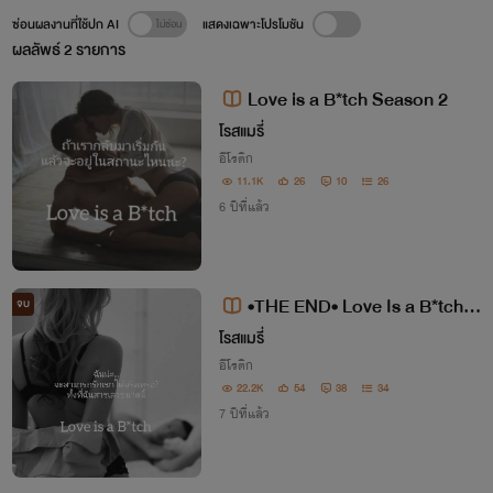
ซ่อนผลงานที่ใช้ปก AI
แสดงเฉพาะโปรโมชัน
ผลลัพธ์
2
รายการ
Love is a B*tch Season 2
โรสแมรี่
อีโรติก
11.1K
26
10
26
6 ปีที่แล้ว
•THE END• Love Is a B*tch *
จบ
warning 20+*
โรสแมรี่
อีโรติก
22.2K
54
38
34
7 ปีที่แล้ว