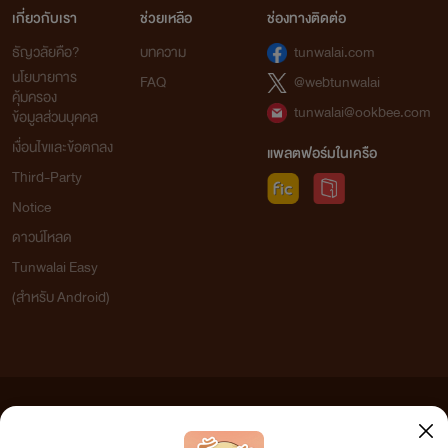
เกี่ยวกับเรา
ช่วยเหลือ
ช่องทางติดต่อ
ธัญวลัยคือ?
บทความ
tunwalai.com
นโยบายการ
FAQ
@webtunwalai
คุ้มครอง
tunwalai@ookbee.com
ข้อมูลส่วนบุคคล
เงื่อนไขและข้อตกลง
แพลตฟอร์มในเครือ
Third-Party
Notice
ดาวน์โหลด
Tunwalai Easy
(สำหรับ Android)
ข้อความที่ท่านได้อ่านจากเว็บไซต์นี้เกิดจากการเขียนโดยสาธารณชนและเผยแพร่โดยอัตโนมัติ ผู้ดูแล
เว็บไซต์แห่งนี้ไม่ได้เห็นด้วยและไม่ขอรับผิดชอบต่อข้อความใดๆ ทั้งสิ้น ดังนั้นผู้อ่านทุกท่านโปรดใช้