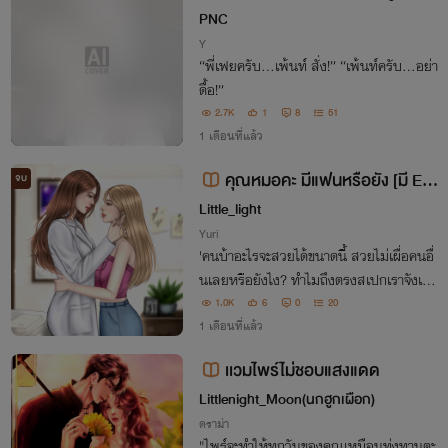
My little monster
PNC
Y
“พี่เฟยครับ…เพ้นท์ สั่ง!” “เพ้นท์ครับ…อย่า
ดื้อ!”
2.7K
1
8
51
1 เดือนที่แล้ว
คุณหมอคะ มีแฟนหรือยัง [มี E-
จบ
Book]
Little_light
Yuri
'คนบ้าอะไรจะสวยได้ขนาดนี้ สวยไม่เผื่อคนอื่
นเลยหรือยังไง? ทำไมถึงตรงสเปกเราจังเล
ย ฉันจะเอาคนนี้แหละ จะเอาคนนี้!'
1.0K
6
0
20
1 เดือนที่แล้ว
เเวมไพร์ไม่ชอบแสงแดด
Littlenight_Moon(นกฮูกเผือก)
ดราม่า
"ไพร์จะทำให้ทุกวันของคุณเหมือนทุ่งทานตะ