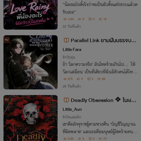
“น้องอะไรตั้งใจว่าจะเป็นผัวตั้งแต่5ขวบแล้วค
รับเธอ“
1.0K
0
0
18
22 วันที่แล้ว
Parallel Link ยามฝันบรรจบพา
จบ
นพบรัก
Little Fara
รักวัยรุ่น
ถ้า 'โลกความจริง' มันโหดร้ายเกินไป... ให้
'โลกเสมือน' เป็นที่เดียวที่ฉันมีตัวตนได้ไห
ม?”
273
0
0
68
26 วันที่แล้ว
Deadly Obsession ❖ ในเงามั
จบ
จจุราช
Little_Aun
รักโรแมนติก
เขาคือมัจจุราชผู้ตามทวงคืน 'บัญชีวิญญาณ
ที่ผิดพลาด' และเธอคือมนุษย์ผู้โชคร้ายคนนั้
น ท่ามกลางวิญญาณแค้นและการหลอกใช้
3.0K
5
0
70