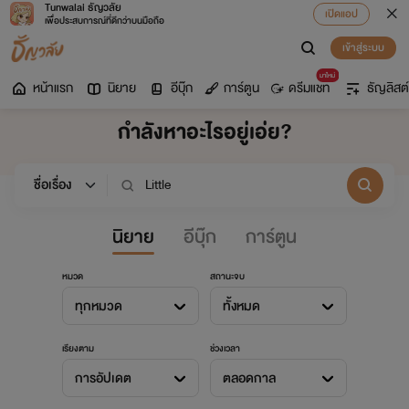
Tunwalai ธัญวลัย
เปิดแอป
เพื่อประสบการณ์ที่ดีกว่าบนมือถือ
เข้าสู่ระบบ
มาใหม่
หน้าแรก
นิยาย
อีบุ๊ก
การ์ตูน
ดรีมแชท
ธัญลิสต์
กำลังหาอะไรอยู่เอ่ย?
นิยาย
อีบุ๊ก
การ์ตูน
หมวด
สถานะจบ
ทุกหมวด
ทั้งหมด
เรียงตาม
ช่วงเวลา
การอัปเดต
ตลอดกาล