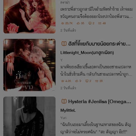
ดราม่า
เพราะพี่สาวถูกสามีใจอำมหิตทำร้าย เจ้าจอม
ขวัญคนงามจึงต้องออกโรงปกป้องพี่สาวเเละ
รับอาสาพาพระพายน้อยออกมาจากบ้านของ
23.7K
35
2
49
ปีศาจร้าย โดยไม่รู้เลยว่าเบื้องหลังของความ
2 วันที่แล้ว
ร้ายกาจ...มีบางอย่างซ่อนอยู่
ฮัสกี้ขี้เเยกับนายน้อยกระต่ายขา
ว
Littlenight_Moon(นกฮูกเผือก)
Y
มาเฟียธงเขียว(ขี้เเย)ตกเป็นของชายแปลกห
น้าในชั่วข้ามคืน กลับกันชายแปลกหน้าถูกมั
ดมือชกให้แต่งงานเเละจดทะเบียนเป็นเมียขอ
4.2K
9
2
35
งคุณชายใหญ่ของตระกูลเต่าดำอันทรงอิทธิ
2 วันที่แล้ว
พล(?)
Hysteria #Jenlisa [Omegave
rse] nc 20+
MylittleL
Yuri
"ฉันรับเธอมาเลี้ยงในฐานะทาสของฉัน สัญ
ญาสิว่าจะไม่ทรยศฉัน" "สะ สัญญา อ๊ะ!!!"