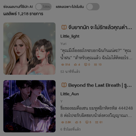
ซ่อนผลงานที่ใช้ปก AI
แสดงเฉพาะโปรโมชัน
ผลลัพธ์
1,218
รายการ
จีบยากนัก จะไม่รักแล้วคุณตำรว
จ [มี E-Book]
Little_light
Yuri
“คุณมีเรื่องอะไรจะบอกฉันกันแน่คะ?” “คุณ
น้ำฝน” “สำหรับคุณแล้ว ฉันไม่ได้คิดอะไรจริ
ง ๆ ค่ะ”
314
4
0
13
53 นาทีที่แล้ว
Beyond the Last Breath | รูมเ
มทผมเป็นยมทูตฝึกหัด (YAOI)
Little_Aun
Y
ชื่อของผมคือเซน ยมทูตฝึกหัดรหัส 444248
8 ต่อไปจะรับผิดชอบนำส่งดวงวิญญาณภาย
ในเขตนี้ ขอฝากเนื้อฝากตัวด้วยนะครับ :)
2.8K
5
5
61
6 ชั่วโมงที่แล้ว