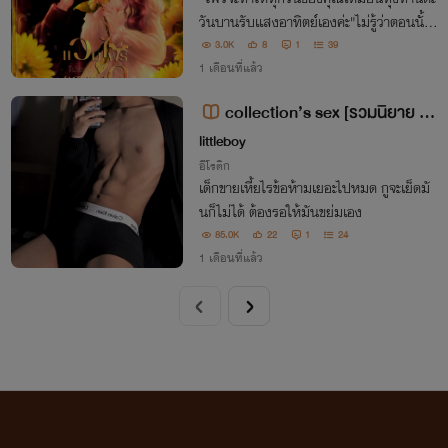
วันบานรับเเสงอาทิตย์เองค่ะ"ไม่รู้ว่าตอนนั้น
ฉันเมาแดดหรือเพราะอะไรถึงบันดลจิตบันด
3.0K
8
1
39
ลใจให้ฉันพูดเรื่องเพ้อเจ้อออกไป แต่ว่า..."ผ
1 เดือนที่แล้ว
มจะเป็นดวงอาทิตย์ดวงนั้นให้คุณเองครับ"
collection’s sex [รวมนิยาย 2-
shot NCเน้นๆ PWP💦]
littleboy
อีโรติก
เด็กขายเหี้ยไรข้อห้ามเยอะไปหมด กูจะเย็ดมั
นก็ไม่ได้ ต้องรอให้มันขย่มเอง
85.0K
22
1
24
1 เดือนที่แล้ว