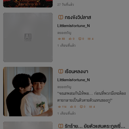
พญายมราชผู้ไร้ใจกลับตัดใจพรากชีวิตเธอผู้
27 วันที่แล้ว
นี้ไม่ลง...
กรงขังวิปลาส
Littlemisfortune_N
สยองขวัญ
83
0
0
4
1 เดือนที่แล้ว
เรือนหลงเงา
Littlemisfortune_N
สยองขวัญ
"จงเสพสมกันให้พอ... ก่อนที่พวกมึงจะต้อง
ตายกลายเป็นตัวตายตัวแทนของกู!"
114
0
0
4
1 เดือนที่แล้ว
รักร้าย... ยัยตัวแสบตระกูลเซี่ย
จบ