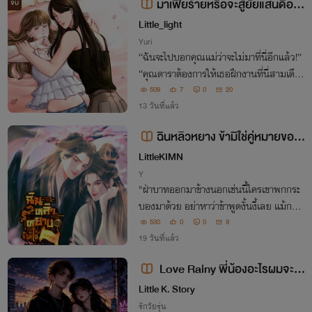
มาเฟียร้ายหรือจะสู้ยัยแสนดื้อ
จบ
[มี E-Book]
Little_light
Yuri
“ฉันจะไปบอกคุณแม่ว่าจะไม่มาที่นี่อีกแล้ว!”
“คุณดาราต้องการให้เธอฝึกงานที่นี่สามเดือ
น นี่เพิ่งได้แค่สามวัน”
508
7
0
20
13 วันที่แล้ว
ฉินหลิวหยาง ข้ามิใช่คู่หมายของ
ท่าน
LittleKIMN
Y
"ฝ่าบาทออกมาข้างนอกเช่นนี้ใครเขาพกกระ
บองมาด้วย อย่าหาว่าข้าพูดงั้นงี้เลย แม้กระ
บองจะใหญ่เเละแข็งแต่ก็ยังแพ้กระบี่เล่มยา
530
0
0
9
ว…ครั้งหน้าข้าแนะนำให้ท่านพกกระบี่มาดีก
19 วันที่แล้ว
ว่า"มู่จินเยว่เอ่ยขณะสัมผัสบางสิ่งในเงามืด
Love Rainy พี่น้องอะไรผมจะเป็
นแฟน
Little K. Story
รักวัยรุ่น