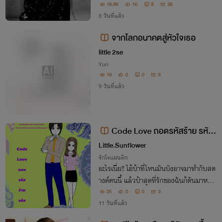
18.5K
16
8
26
8 วันที่แล้ว
จากโลกอนาคตสู่หัวใจเธอ
little 2se
Yuri
19
0
0
5
9 วันที่แล้ว
Code Love ถอดรหัสร้าย รหัส
รัก
Little.Sunflower
รักโรแมนติก
อะไรเนี่ย!! ไอ้บ้าที่ไหนมันบังอาจมาทำกับสต
างค์คนนี้ แล้วป้าสุดที่รักของฉันก้ดันมาหาย
ตัวไปอีก เรื่องวุ่นวายพวกนี้มันคืออะไรกัน ไ
25
0
0
3
ม่ว่าอะไรจะเกิดขึ้น ฉันต้องรู้ให้ได้!!
11 วันที่แล้ว