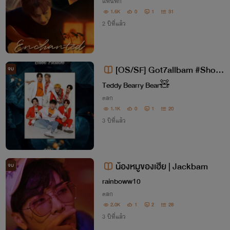
แฟนฟิก
1.6K
0
1
31
2 ปีที่แล้ว
[OS/SF] Got7allbam #ShotFi
จบ
ction #allbam
Teddy️ Bearry​ Bear​🧸
ตลก
1.1K
0
1
20
3 ปีที่แล้ว
น้องหมูของเฮีย | Jackbam
จบ
rainboww10
ตลก
2.0K
1
2
28
3 ปีที่แล้ว