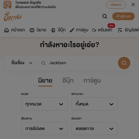
Tunwalai ธัญวลัย
เปิดแอป
เพื่อประสบการณ์ที่ดีกว่าบนมือถือ
เข้าสู่ระบบ
มาใหม่
หน้าแรก
นิยาย
อีบุ๊ก
การ์ตูน
ดรีมแชท
ธัญลิสต์
กำลังหาอะไรอยู่เอ่ย?
นิยาย
อีบุ๊ก
การ์ตูน
หมวด
สถานะจบ
ทุกหมวด
ทั้งหมด
เรียงตาม
ช่วงเวลา
การอัปเดต
ตลอดกาล