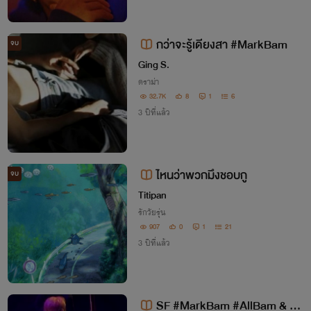
กว่าจะรู้เดียงสา #MarkBam
จบ
Ging S.
ดราม่า
32.7K
8
1
6
3 ปีที่แล้ว
ไหนว่าพวกมึงชอบกู
จบ
Titipan
รักวัยรุ่น
907
0
1
21
3 ปีที่แล้ว
SF #MarkBam #AllBam & G