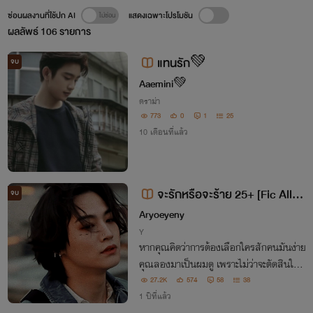
ซ่อนผลงานที่ใช้ปก AI
แสดงเฉพาะโปรโมชัน
ผลลัพธ์
106
รายการ
แทนรัก💚
จบ
Aaemini💚
ดราม่า
773
0
1
25
10 เดือนที่แล้ว
จะรักหรือจะร้าย 25+ [Fic Allba
จบ
m]
Aryoeyeny
Y
หากคุณคิดว่าการต้องเลือกใครสักคนมันง่าย
คุณลองมาเป็นผมดู เพราะไม่ว่าจะตัดสินใจยั
งไง มันก็ต้องมีคนเจ็บ.....
27.2K
574
58
38
1 ปีที่แล้ว