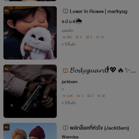
Loser in Roses | markyug
จบ
อ นั น ต์🌦
แฟนฟิก
832
0
0
10
5 ปีที่แล้ว
จบ
𝓑𝓸𝓭𝔂𝓰𝓾𝓪𝓻𝓭🕴️💖🔥✨ #
JackBam
jackbam
Y
2.4K
2
0
42
5 ปีที่แล้ว
พลิกล็อคที่หัวใจ (JackBam)
จบ
Wannisa