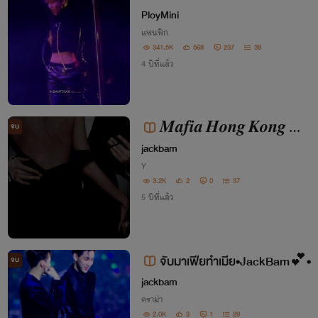
OT7
PloyMini
แฟนฟิก
341.5K
568
237
39
4 ปีที่แล้ว
𝑴𝒂𝒇𝒊𝒂 𝑯𝒐𝒏𝒈 𝑲𝒐𝒏𝒈 𝒘𝒊𝒇
จบ
𝒆💖#JackBam
jackbam
Y
3.2K
2
0
37
5 ปีที่แล้ว
จับมาเฟียทำเมีย•JackBam💕•
จบ
jackbam
ดราม่า
2.0K
3
1
29