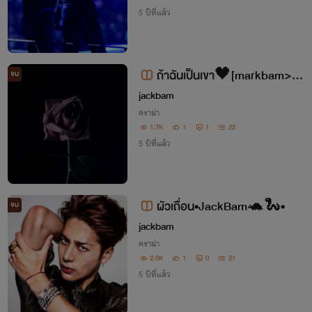
5 ปีที่แล้ว
ถ้าฉันเป็นเขา🖤[markbam>ja
จบ
ckbam]
jackbam
ดราม่า
1.7K
1
1
22
5 ปีที่แล้ว
ผัวเถื่อน•JackBam🐢🐍•
จบ
jackbam
ดราม่า
2.0K
1
0
21
5 ปีที่แล้ว