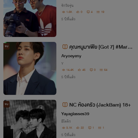
รักวัยรุ่น
1.6K
0
4
19
5 ปีที่แล้ว
คุณหนูมาเฟีย [Got 7] #Markb
จบ
am #Jackbam
Aryoeyeny
Y
14.4K
46
0
64
5 ปีที่แล้ว
NC ห้องครัว (JackBam) 18+
จบ
Yayaglasses39
อีโรติก
3.1K
22
1
1
5 ปีที่แล้ว