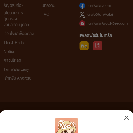
ธัญวลัยคือ?
บทความ
tunwalai.com
นโยบายการ
FAQ
@webtunwalai
คุ้มครอง
tunwalai@ookbee.com
ข้อมูลส่วนบุคคล
เงื่อนไขและข้อตกลง
แพลตฟอร์มในเครือ
Third-Party
Notice
ดาวน์โหลด
Tunwalai Easy
(สำหรับ Android)
ข้อความที่ท่านได้อ่านจากเว็บไซต์นี้เกิดจากการเขียนโดยสาธารณชนและเผยแพร่โดยอัตโนมัติ ผู้ดูแล
เว็บไซต์แห่งนี้ไม่ได้เห็นด้วยและไม่ขอรับผิดชอบต่อข้อความใดๆ ทั้งสิ้น ดังนั้นผู้อ่านทุกท่านโปรดใช้
วิจารณญาณในการกลั่นกรองด้วยตนเอง และหากท่านพบข้อความใดๆ ที่ขัดต่อกฎหมายและศีลธรรม