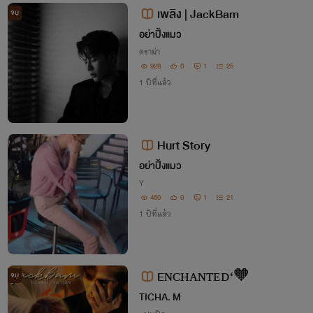
เพลิง | JackBam
จบ
อย่าปิ้งแมว
ดราม่า
928
0
1
25
1 ปีที่แล้ว
Hurt Story
อย่าปิ้งแมว
Y
450
0
1
21
1 ปีที่แล้ว
Eɴᴄʜᴀɴᴛᴇᴅ‘🧡
จบ
TICHA. M