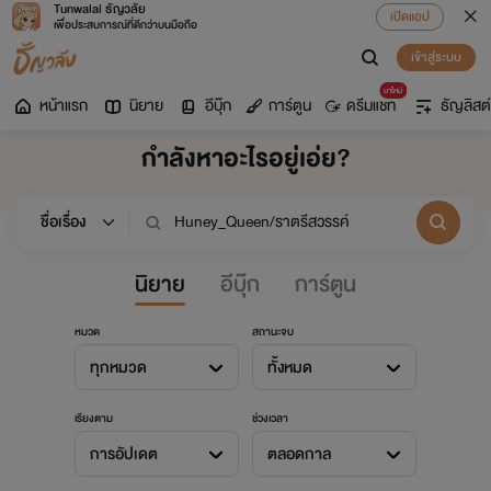
Tunwalai ธัญวลัย
เปิดแอป
เพื่อประสบการณ์ที่ดีกว่าบนมือถือ
เข้าสู่ระบบ
มาใหม่
หน้าแรก
นิยาย
อีบุ๊ก
การ์ตูน
ดรีมแชท
ธัญลิสต์
กำลังหาอะไรอยู่เอ่ย?
นิยาย
อีบุ๊ก
การ์ตูน
หมวด
สถานะจบ
ทุกหมวด
ทั้งหมด
เรียงตาม
ช่วงเวลา
การอัปเดต
ตลอดกาล