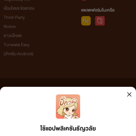
เงื่อนไขและข้อตกลง
แพลตฟอร์มในเครือ
Third-Party
Notice
ดาวน์โหลด
Tunwalai Easy
(สำหรับ Android)
ข้อความที่ท่านได้อ่านจากเว็บไซต์นี้เกิดจากการเขียนโดยสาธารณชนและเผยแพร่โดยอัตโนมัติ ผู้ดูแล
เว็บไซต์แห่งนี้ไม่ได้เห็นด้วยและไม่ขอรับผิดชอบต่อข้อความใดๆ ทั้งสิ้น ดังนั้นผู้อ่านทุกท่านโปรดใช้
วิจารณญาณในการกลั่นกรองด้วยตนเอง และหากท่านพบข้อความใดๆ ที่ขัดต่อกฎหมายและศีลธรรม
กรุณาแจ้งมาที่ tunwalai@ookbee.com เพื่อทีมงานจะได้ดำเนินการในทันที ทั้งนี้ ทางเว็บไซต์ขอสงวน
ลิขสิทธิ์ตามพระราชบัญญัติลิขสิทธิ์ (ฉบับเพิ่มเติม) พ.ศ.2558
ใช้แอปพลิเคชันธัญวลัย