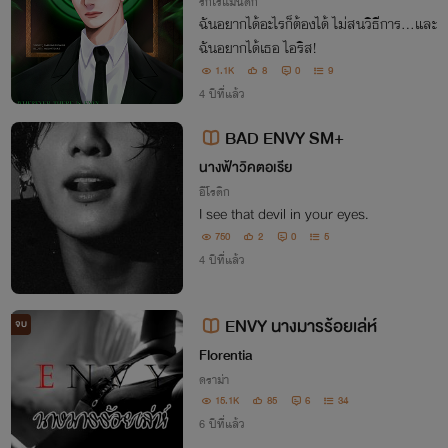
รักโรแมนติก
ฉันอยากได้อะไรก็ต้องได้ ไม่สนวิธีการ...และ
ฉันอยากได้เธอ ไอริส!
1.1K
8
0
9
4 ปีที่แล้ว
BAD ENVY SM+
นางฟ้าวิคตอเรีย
อีโรติก
I see that devil in your eyes.
750
2
0
5
4 ปีที่แล้ว
ENVY นางมารร้อยเล่ห์
จบ
Florentia
ดราม่า
15.1K
85
6
34
6 ปีที่แล้ว