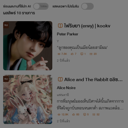
ซ่อนผลงานที่ใช้ปก AI
แสดงเฉพาะโปรโมชัน
ผลลัพธ์
10
รายการ
ไฟริษยา (envy) | kookv
จบ
Peter Parker
Y
"ลูกของคุณเป็นเมียน้อยสามีผม'
7.5K
7
1
20
2 ปีที่แล้ว
Alice and The Rabbit อลิซกับ
จบ
ตุ๊กตากระต่าย | Book I - Envy
Alice Noire
แฟนตาซี
การที่มนุษย์มองเห็นปีศาจได้นั้นเกิดจากการ
ที่จิตใจถูกบั่นทอนจนตกต่ำ สภาพแวดล้อมอั
นเลวร้ายและความโสมมจะทำให้เริ่มมองเห็
12.9K
83
5
32
นสิ่งที่คนทั่วไปมองไม่เห็น อลิซลืมตาขึ้นช้าๆ
2 ปีที่แล้ว