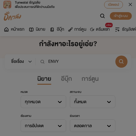
Tunwalai ธัญวลัย
เปิดแอป
เพื่อประสบการณ์ที่ดีกว่าบนมือถือ
เข้าสู่ระบบ
มาใหม่
หน้าแรก
นิยาย
อีบุ๊ก
การ์ตูน
ดรีมแชท
ธัญลิสต์
กำลังหาอะไรอยู่เอ่ย?
นิยาย
อีบุ๊ก
การ์ตูน
หมวด
สถานะจบ
ทุกหมวด
ทั้งหมด
เรียงตาม
ช่วงเวลา
การอัปเดต
ตลอดกาล