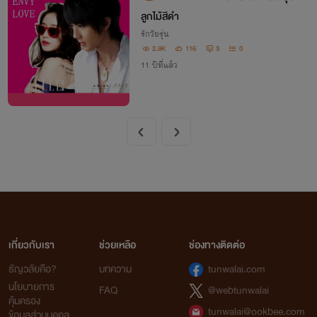
ตัวร้าย
ลูกไม้สีดำ
รักวัยรุ่น
2.9K
116
3
0
11 ปีที่แล้ว
เกี่ยวกับเรา
ช่วยเหลือ
ช่องทางติดต่อ
ธัญวลัยคือ?
บทความ
tunwalai.com
นโยบายการ
FAQ
@webtunwalai
คุ้มครอง
tunwalai@ookbee.com
ข้อมูลส่วนบุคคล