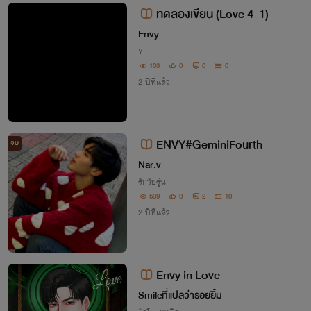
แล้วถามคนตรงหน้า “แล้วคุณเห็นอะไรไหม
ทดลองเขียน (Love 4-1)
คะ”
Envy
Y
103
0
0
0
2 ปีที่แล้ว
ENVY#GeminiFourth
จบ
Nar,v
รักวัยรุ่น
539
0
2
10
2 ปีที่แล้ว
Envy in Love
Smileที่แปลว่ารอยยิ้ม