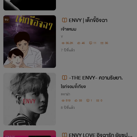
ENVY | เด็กขี้อิจฉา
จบ
เจ้าแหนม
Y
36.2K
46
11
36
7 ปีที่แล้ว
-THE ENVY- ความริษยา.
ไรท์จอมขี้เกียจ
ดราม่า
519
33
1
0
8 ปีที่แล้ว
ENVY LOVE อิจฉารัก ยัยซุปตา