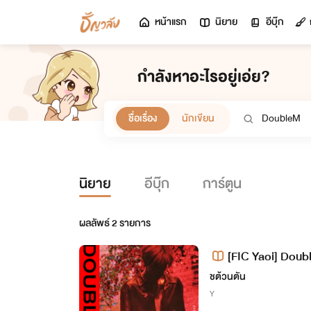
หน้าแรก
นิยาย
อีบุ๊ก
กำลังหาอะไรอยู่เอ่ย?
ชื่อเรื่อง
นักเขียน
นิยาย
อีบุ๊ก
การ์ตูน
ผลลัพธ์
2
รายการ
[FIC Yaoi] Dou
ชต้วนตัน
Y