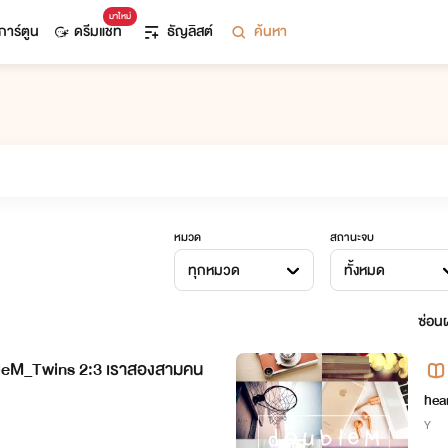
มาใหม่
การ์ตูน
ดรีมแชท
ธัญลิสต์
ค้นหา
หมวด
สถานะจบ
ทุกหมวด
ทั้งหมด
ซ่อนผ
bleM_Twins 2:3 เราสองสามคน
hea
Y