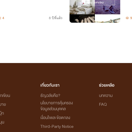
4
8 ปีที่แล้ว
9
เกี่ยวกับเรา
ช่วยเหลือ
กเขียน
ธัญวลัยคือ?
บทความ
นโยบายการคุ้มครอง
ิยาย
FAQ
ข้อมูลส่วนบุคคล
ุ๊ก
เงื่อนไขและข้อตกลง
นุน
Third-Party Notice