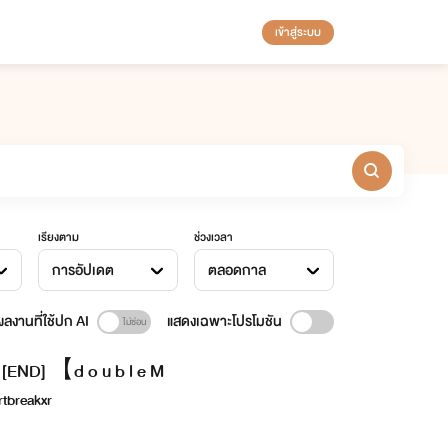
เข้าสู่ระบบ
เรียงตาม
ช่วงเวลา
การอัปเดต
ตลอดกาล
ลงานที่ใช้ปก AI
แสดงเฉพาะโปรโมชัน
[END] 【d o u b l e M
rtbreakxr