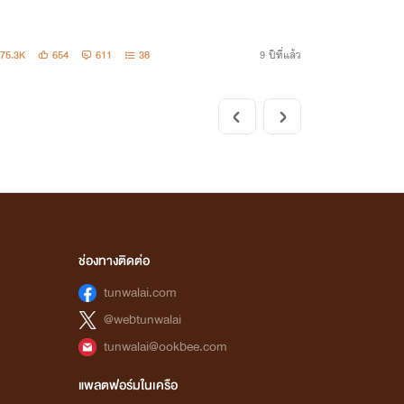
75.3K
654
611
38
9 ปีที่แล้ว
ช่องทางติดต่อ
tunwalai.com
@webtunwalai
tunwalai@ookbee.com
แพลตฟอร์มในเครือ