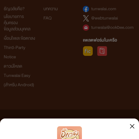
ธัญวลัยคือ?
บทความ
tunwalai.com
นโยบายการ
FAQ
@webtunwalai
คุ้มครอง
tunwalai@ookbee.com
ข้อมูลส่วนบุคคล
เงื่อนไขและข้อตกลง
แพลตฟอร์มในเครือ
Third-Party
Notice
ดาวน์โหลด
Tunwalai Easy
(สำหรับ Android)
ข้อความที่ท่านได้อ่านจากเว็บไซต์นี้เกิดจากการเขียนโดยสาธารณชนและเผยแพร่โดยอัตโนมัติ ผู้ดูแล
เว็บไซต์แห่งนี้ไม่ได้เห็นด้วยและไม่ขอรับผิดชอบต่อข้อความใดๆ ทั้งสิ้น ดังนั้นผู้อ่านทุกท่านโปรดใช้
วิจารณญาณในการกลั่นกรองด้วยตนเอง และหากท่านพบข้อความใดๆ ที่ขัดต่อกฎหมายและศีลธรรม