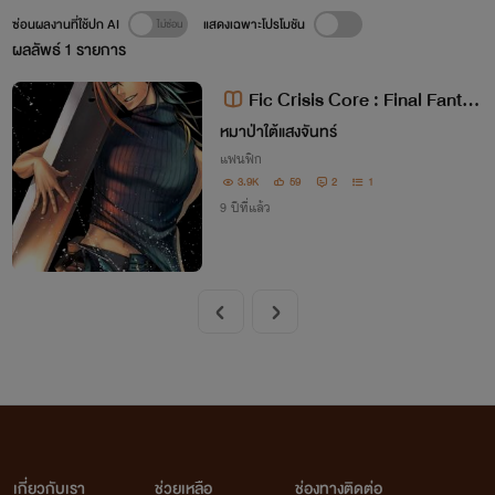
ซ่อนผลงานที่ใช้ปก AI
แสดงเฉพาะโปรโมชัน
ผลลัพธ์
1
รายการ
Fic Crisis Core : Final Fantas
y VII (Yaoi)
หมาป่าใต้แสงจันทร์
แฟนฟิก
3.9K
59
2
1
9 ปีที่แล้ว
เกี่ยวกับเรา
ช่วยเหลือ
ช่องทางติดต่อ