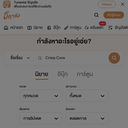
Tunwalai ธัญวลัย
เปิดแอป
เพื่อประสบการณ์ที่ดีกว่าบนมือถือ
เข้าสู่ระบบ
มาใหม่
หน้าแรก
นิยาย
อีบุ๊ก
การ์ตูน
ดรีมแชท
ธัญลิสต์
กำลังหาอะไรอยู่เอ่ย?
นิยาย
อีบุ๊ก
การ์ตูน
หมวด
สถานะจบ
ทุกหมวด
ทั้งหมด
เรียงตาม
ช่วงเวลา
การอัปเดต
ตลอดกาล