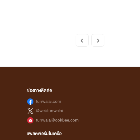
ช่องทางติดต่อ
tunwalai.com
@webtunwalai
tunwalai@ookbee.com
แพลตฟอร์มในเครือ