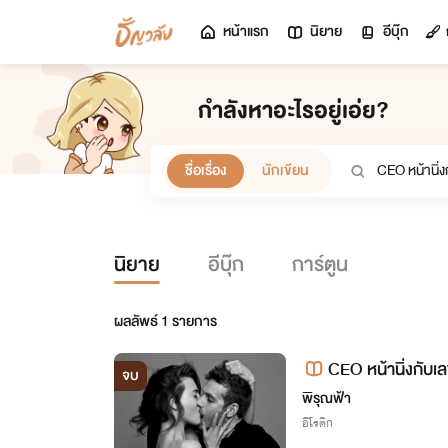
หน้าแรก
นิยาย
อีบุ๊ก
กำลังหาอะไรอยู่เอ่ย?
ชื่อเรื่อง
นักเขียน
นิยาย
อีบุ๊ก
การ์ตูน
ผลลัพธ์
1
รายการ
CEO หน้านิ่งกับ
จบ
พิรุณฟ้า
อีโรติก