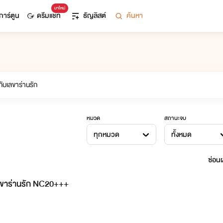
มาใหม่
การ์ตูน
ดรีมแชท
ธัญลิสต์
ค้นหา
หมวด
สถานะจบ
ทุกหมวด
ทั้งหมด
ซ่อนผ
เลขาร่านรัก NC20+++