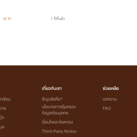
91
7 ปีที่แล้ว
เกี่ยวกับเรา
ช่วยเหลือ
กเขียน
ธัญวลัยคือ?
บทความ
นโยบายการคุ้มครอง
ิยาย
FAQ
ข้อมูลส่วนบุคคล
ุ๊ก
เงื่อนไขและข้อตกลง
นุน
Third-Party Notice